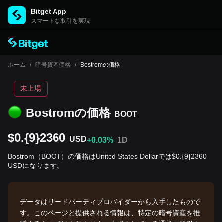
Bitget App
スマートな取引を実現
ホーム
/
暗号資産価格
/
Bostromの価格
未上場
Bostromの‌価格
BOOT
$0.{9}2360
USD
+0.03%
1D
Bostrom（BOOT）の価格はUnited States Dollarでは$0.{9}2360
USDになります。
データはサードパーティプロバイダーから入手したもので
す。このページと提供される情報は、特定の暗号資産を推