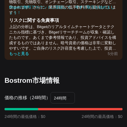
物取引、先物取引、オンチェーン取引、ステーキングなどが
含まれます。さらに、業界屈指の低手数料率も提供していま
Bitgetの無料アカウントに登録して、今すぐ取引を始めまし
す！
ょう！
リスクに関する免責事項
上記の分析は、Bitgetのリアルタイムチャートデータとテク
ニカル指標に基づき、Bitgetリサーチチームが収集・確認し
たものです。あくまで参考情報であり、投資アドバイスを構
成するものではありません。暗号資産の価格は非常に変動し
やすいです。ご自身のリスク許容度を考慮した上で、投資判
断を行ってください。
もっと見る
5分前
Bostrom市場情報
価格の推移（24時間）
24時間
24時間の最低価格：$0
24時間の最高価格：$0