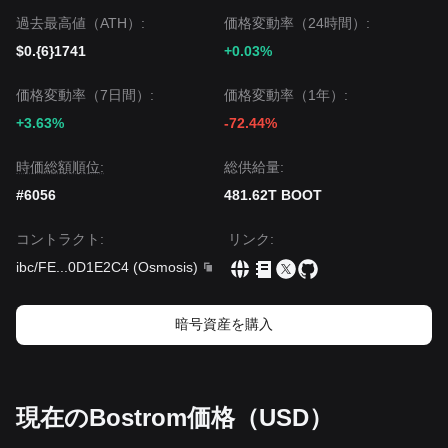
過去最高値（ATH）:
価格変動率（24時間）:
$0.{6}1741
+0.03%
価格変動率（7日間）:
価格変動率（1年）:
+3.63%
-72.44%
時価総額順位:
‌総供給量:
#6056
481.62T BOOT
コントラクト
:
リンク
:
ibc/FE
...
0D1E2C4
(
Osmosis
)
暗号資産を購入
現在のBostrom価格（USD）