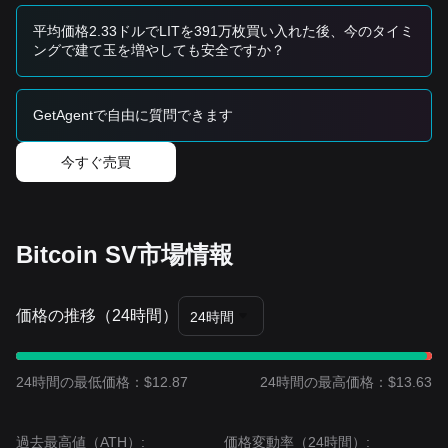
トレンドのまとめ
市場インサイト
平均価格2.33ドルでLITを391万枚買い入れた後、今のタイミ
短期間では、Bitcoin SVは過去7日間にわたり
安定的な上昇チ
ングで建て玉を増やしても安全ですか？
ャネル
を示しており、市場センチメントは「恐怖」から
「中
立/楽観的」
へと変化しています。出来高の増加は、ボラティ
リティのブレイクアウトが差し迫っていることを示唆してい
GetAgentで自由に質問できます
ます。
市場見通し
今すぐ売買
•
楽観的ケース：
$74.80
のブレイクアウトは
$85.00
をターゲ
ットとします。
•
悲観的ケース：
$62.50
の下抜けは、
$58.00
さらには
$52.00
をターゲットにする可能性があります。
市場コンセンサス
Bitcoin SV市場情報
アナリストたちの一般的なコンセンサスは、Bitcoin SVが短
期的なボラティリティまたは上方供給を清算するための横ば
い動きを経験する可能性があるものの、
$62.50
のサポートレ
価格の推移（24時間）
ベルを上回っていれば、中期的なトレンドは
強気
であるとい
24時間
うことです。
24時間の最低価格：$12.87
24時間の最高価格：$13.63
過去最高値（ATH）:
価格変動率（24時間）: