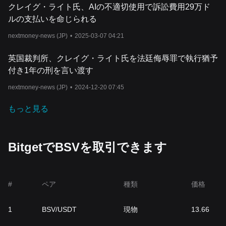
クレイグ・ライト氏、AIの不適切使用で訴訟費用29万ド
ルの支払いを命じられる
nextmoney-news (JP)
•
2025-03-07 04:21
英国裁判所、クレイグ・ライト氏を法廷侮辱罪で執行猶予
付き1年の刑を言い渡す
nextmoney-news (JP)
•
2024-12-20 07:45
もっと見る
BitgetでBSVを取引できます
#
ペア
種類
価格
1
BSV/USDT
現物
13.66