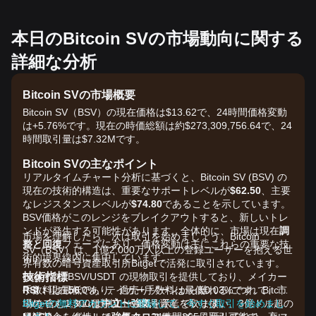
本日のBitcoin SVの市場動向に関する
詳細な分析
Bitcoin SVの市場概要
Bitcoin SV（BSV）の現在価格は$13.62で、24時間価格変動
は+5.76%です。現在の時価総額は約$273,309,756.64で、24
時間取引量は$7.32Mです。
Bitcoin SVの主なポイント
リアルタイムチャート分析に基づくと、Bitcoin SV (BSV) の
現在の技術的構造は、重要なサポートレベルが
$62.50
、主要
なレジスタンスレベルが
$74.80
であることを示しています。
BSV価格がこのレンジをブレイクアウトすると、新しいトレ
ンドが発生する可能性があります。全体的に、市場は現在
調
市場を理解したら、次は取引を始めましょう。Bitcoin
整と回復
フェーズにあり、価格変動は主にこれらの重要な技
SV（BSV）は、1億2,000万人以上の登録ユーザーを抱える世
術的境界線内に集中しています。
界有数の暗号資産取引所Bitgetで活発に取引されています。
技術指標
BitgetではBSV/USDT の現物取引を提供しており、メイカー
RSI：
手数料は最低0%、テイカー手数料は最低0.03%です。Bitcoin
現在
56
であり、過売りゾーンから離れるにつれて、市
場のモメンタムは
SVを含む1,300種類以上の暗号資産を取り扱い、3億ドル超の
Bitgetの無料アカウントに登録して、今すぐ取引を始めまし
中立〜強気
を示しています。