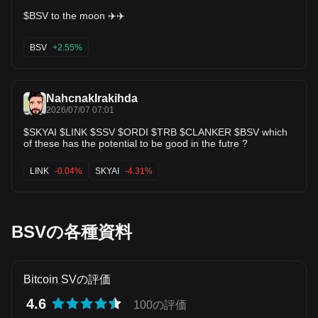
$BSV to the moon ✈️✈️
BSV
+2.55%
NahcnakIrakihda
2026/07/07 07:01
$SKYAI $LINK $SSV $ORDI $TRB $CLANKER $BSV which
of these has the potential to be good in the futre ?
LINK
-0.04%
SKYAI
-4.31%
BSVの各種資料
Bitcoin SVの評価
4.6
100の評価