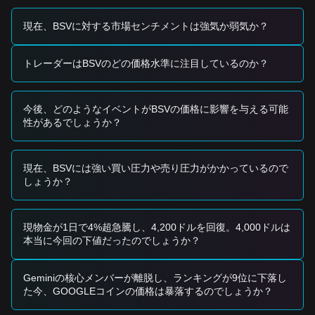
す。
• BSV価格が大きな出来高の拡大を伴って
$74.80
を効果的に
現在、BSVに対する市場センチメントは強気か弱気か？
ブレイクアウトした場合、トレンド reversal を確認し、ブレ
イクアウトエントリーシグナルとして機能する可能性があり
ます。
トレーダーはBSVのどの価格水準に注目しているのか？
リスクシナリオ
• BSV価格が
$58.00
の閾値を下回った場合、市場はより深い
修正フェーズに入り、より低い心理的なサポート水準を再テ
今後、どのようなイベントがBSVの価格に影響を与える可能
ストする可能性があります。
性があるでしょうか？
買い戦略
保守的な投資家
•
$74.80
のレジスタンスレベルの上でBSV価格が正常に調整
現在、BSVには強い買い圧力や売り圧力がかかっているので
された後、再テストが成功した際にエントリーします。
しょうか？
• または、価格が
$62.50
のサポートまで下落しても崩壊しな
い場合、少量ずつ積み増すことを検討します。
トレンド投資家
• BSVが高出来高で
$74.80
のレジスタンスをブレイクした場
現物金が1日で4%超急騰し、4,200ドルを回復。4,000ドルは
合、最初の目標価格を
$85.00
、セカンダリターゲットを
本当に今回の下値だったのでしょうか？
$92.00
付近として、トレンドに従います。
長期投資家
• 価格が
$55.00
の重要な構造的サポートの上に留まっている
Geminiの核心メンバーが離脱し、ランキングが9位に下落し
限り、長期の底打ちプロセスは維持されており、「安値買
た今、GOOGLEコインの価格は暴落するのでしょうか？
い」戦略が可能です。