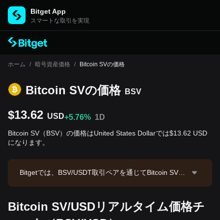
Bitget App
スマートな取引を実現
ホーム
/
暗号資産価格
/
Bitcoin SVの価格
Bitcoin SVの‌価格
BSV
$13.62
USD
+5.76%
1D
Bitcoin SV（BSV）の価格はUnited States Dollarでは$13.62 USD
になります。
Bitgetでは、BSV/USDT取引ペアを通じてBitcoin SVの
現物取引を提供しています。現在のBSV/USDT価格は1
3.66、24時間取引高は$93,803.75です。Bitcoin SVの
Bitcoin SV/USDリアルタイム価格チ
時価総額は$273,309,756.64、流通供給量は20.07M B
SVです。データソース：Bitget取引所。最終更新日：2