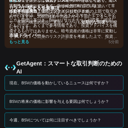
MACD：
保護基金を維持しています。24時間365日取引可能で、高い
ょう！
シグナルは
強気クロスオーバー
を示しており、ヒス
トグラムバーはゼロライン上で緑色に転じています。
流動性を提供しています。BitgetはBSVの取引高において常
リスクに関する免責事項
移動平均線構造：
に主要取引所の上位にランクインしています。
価格は現在20日移動平均線の上部で取引さ
上記の分析は、Bitgetのリアルタイムチャートデータとテク
れていますが、200日移動平均線のやや下部にとどまってお
ニカル指標に基づき、Bitgetリサーチチームが収集・確認し
り、長期の構造的抵抗に直面しながらも
短期的な回復
を示唆
たものです。あくまで参考情報であり、投資アドバイスを構
しています。
成するものではありません。暗号資産の価格は非常に変動し
市場ドライバー
やすいです。ご自身のリスク許容度を考慮した上で、投資判
現在のBitcoin SV価格および市場パフォーマンスは、主に以
断を行ってください。
もっと見る
5分前
下の要因に影響されています：
•
ネットワークユーティリティの成長：
データストレージや
エンタープライズアプリケーションに関連するBSVブロック
チェーン上の取引量の増加が、基礎的な支えを提供していま
GetAgent：スマートな取引判断のための
す。
AI
•
エコシステムの発展：
Teranodeテストやスケーラビリティ
改善に関する最近のアップデートにより、投資家は長期的な
現在、BSVの価格を動かしているニュースは何ですか？
ロードマップに対する自信を高めています。
•
市場相関性：
BSVは主要なデジタル資産との高い相関性を
引き続き示しており、「リスクオン」感情へのより広範な市
場の移行から恩恵を受けています。
BSVの将来の価格に影響を与える要因は何でしょうか？
トレードシグナル
潜在的な買いゾーン
• BSV価格が
$60.00 - $62.50
レンジに近づき、安定化の兆候
今週、BSVについては何に注目すべきでしょうか？
を示した場合、短期的な買い機会をもたらす可能性がありま