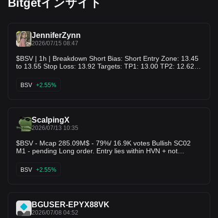
Bitgetインサイト
JenniferZynn
2026/07/15 08:47
$BSV | 1h | Breakdown Short Bias: Short Entry Zone: 13.45
to 13.55 Stop Loss: 13.92 Targets: TP1: 13.00 TP2: 12.62
TP3: 12.20 Invalidation: Close above 13.92 Why This Setup:
I’m watching a failed push back into the 13.50 area after a
BSV
+2.55%
sharp rejection from the 14.00 supply zone. The structure is
still leaning bearish, and a loss of the recent intraday
support should open room toward the prior lows.
ScalpingX
2026/07/13 10:35
$BSV - Mcap 285.09M$ - 79%/ 16.9K votes Bullish SC02
M1 - pending Long order. Entry lies within HVN + not
affected by any weak zone, the current support zone is
around 0.85% wide. The uptrend has lasted 4 hours 20
BSV
+2.55%
minutes, with the largest recorded price increase at 9.40%.
If price loses this support zone, the trend will likely reverse
downward.
BGUSER-EPYX88VK
2026/07/08 04:52