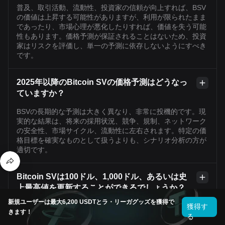
普及、取引活動、流動性、投資家の信頼が向上すれば、BSV
の価値は上昇する可能性がありますが、利用が限られたまま
であったり、市場心理が悪化したりすれば、価値を失う可能
性もあります。価格予測が保証されることはないため、投資
家はリスクを評価し、単一の予測に依存しないようにすべき
です。
2025年以降のBitcoin SVの価格予測はどうなっ
ていますか？
BSVの長期的な予測は大きく異なり、非常に投機的です。現
実的な結果は、将来の採用状況、競争、規制、ネットワーク
の安全性、市場サイクル、流動性に左右されます。特定の価
格目標を確実なものとして扱うよりも、シナリオ分析の方が
適切です。
Bitcoin SVは100ドル、1,000ドル、あるいは史
上最高値を更新することができるでしょうか？
新規ユーザーは最大6,200 USDTとラ・リーガグッズを獲得で
これらの目標が達成される可能性があるのは、需要と時価総
獲得す
きます！
額が大幅に増加した場合に限られますが、保証されているわ
る
けではありません。いずれの目標が実現可能かは、BSVの流