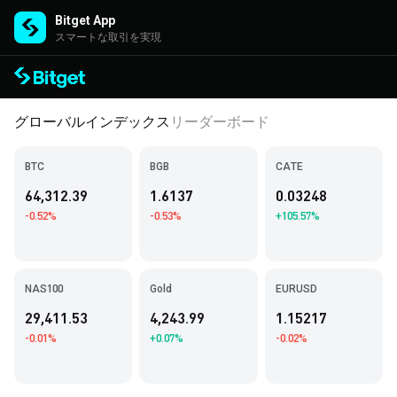
Bitget App
スマートな取引を実現
グローバルインデックス
リーダーボード
BTC
BGB
CATE
64,312.39
1.6137
0.03248
-0.52%
-0.53%
+105.57%
NAS100
Gold
EURUSD
29,411.53
4,243.99
1.15217
-0.01%
+0.07%
-0.02%