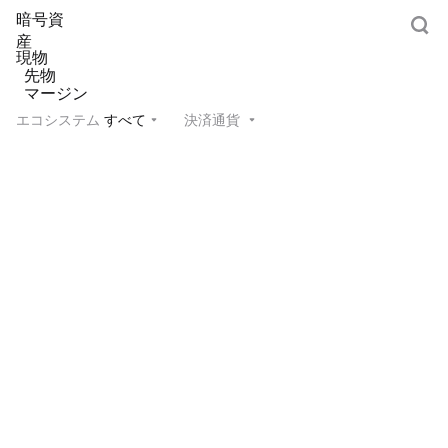
暗号資
産
現物
先物
マージン
エコシステム
すべて
決済通貨