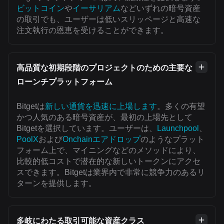
ビットコイン
や
イーサリアム
などいずれの暗号資産
の取引でも、ユーザーは低いスリッページと高速な
注文執行の恩恵を受けることができます。
高品質な初期段階のプロジェクトのための主要な
ローンチプラットフォーム
Bitgetは
新しい通貨を迅速に上場します
。多くの有望
かつ人気のある暗号資産が、最初の上場先として
Bitgetを選択しています。ユーザーは、
Launchpool
、
PoolX
および
Onchainエアドロップ
のようなプラット
フォーム上で、マイニングなどのメソッドにより、
比較的低コストで潜在的な新しいトークンにアクセ
スできます。Bitgetは業界内で非常に競争力のあるリ
ターンを提供します。
多岐にわたる取引可能な資産クラス