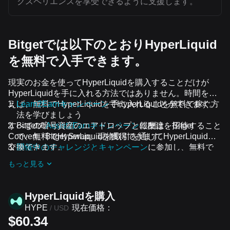
クスペリエンスを享受できるように支援します。
Bitgetでは以下のとおりHyperLiquid
を無料で入手できます。
現実のお金を使ってHyperLiquidを購入することだけが
HyperLiquidを手に入れる方法ではありません。時間を使
えば、無料でHyperLiquidを手に入れることができます。
Learn2Earnキャンペーン
でHyperLiquidを無料で稼ぐ方
法を学びましょう
すべての暗号資産のエアドロップと報酬は、Bitget
Bitgetの
Assist2Earnキャンペーン
に友達を招待すること
Convert、Bitget Swap、現物取引を通じてHyperLiquidに
で、無料でHyperLiquidを獲得できます。
交換できます。
開催中のチャレンジとキャンペーン
に参加し、無料で
HyperLiquidのエアドロップを受け取りましょう
もっと見る
HyperLiquidを‌購入
現在価格：
HYPE
/
USD
$60.34