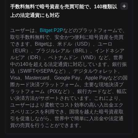
手数料無料で暗号資産を売買可能で、140種類以
上の法定通貨にも対応
ユーザーは、
Bitget P2P
などのプラットフォームで、
取引手数料無料で、安全かつ便利に暗号資産を売買
できます。Bitgetは、米ドル（USD）、ユーロ
（EUR）、ブラジルレアル（BRL）、インドネシア
ルピア（IDR）、ベトナムドン（VND）など、世界
中の140を超える法定通貨に対応しています。銀行振
込（SWIFTやSEPAなど）、デジタルウォレット、
Visa、Mastercard、Google Pay、Apple Payなどの国
際カード決済プラットフォーム、主要な現地決済プ
ラットフォーム（PIXなど）、銀行カードなど、幅広
い決済方法がサポートされています。これにより、
ユーザーはより柔軟でコスト効率の高い入出金エク
スペリエンスを利用でき、国境を越えた暗号資産取
引を促進しながら、世界中で簡単に入出金や法定通
貨の売買を行うことができます。