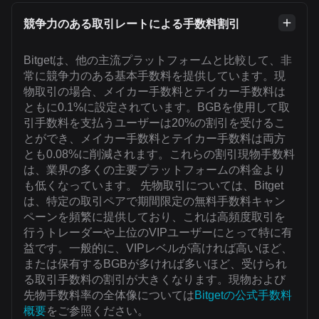
競争力のある取引レートによる手数料割引
Bitgetは、他の主流プラットフォームと比較して、非
常に競争力のある基本手数料を提供しています。現
物取引の場合、メイカー手数料とテイカー手数料は
ともに0.1%に設定されています。BGBを使用して取
引手数料を支払うユーザーは20%の割引を受けるこ
とができ、メイカー手数料とテイカー手数料は両方
とも0.08%に削減されます。これらの割引現物手数料
は、業界の多くの主要プラットフォームの料金より
も低くなっています。 先物取引については、Bitget
は、特定の取引ペアで期間限定の無料手数料キャン
ペーンを頻繁に提供しており、これは高頻度取引を
行うトレーダーや上位のVIPユーザーにとって特に有
益です。一般的に、VIPレベルが高ければ高いほど、
または保有するBGBが多ければ多いほど、受けられ
る取引手数料の割引が大きくなります。現物および
先物手数料率の全体像については
Bitgetの公式手数料
概要
をご参照ください。