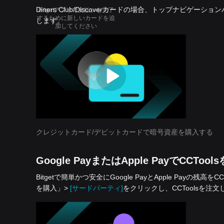
Diners Club/Discoverカードの場合、トップナビゲー
Bitgetアプリで支払いを完了
するために新しいカードを追
します。
加してください
クレジットカード/デビットカードで暗号資産を購入する
Google PayまたはApple PayでCCTool
Bitgetで簡単かつ安全にGoogle PayとApple Pa
を‌購入」>
[サードパーティ]
をクリックし、CCToolsを注文