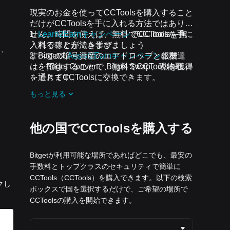
現実のお金を使ってCCToolsを購入すること
だけがCCToolsを手に入れる方法ではありま
せん。時間を使えば、無料でCCToolsを手に
Learn2Earnキャンペーン
でCCToolsを無
入れることができます。
料で稼ぐ方法を学びましょう
と、
すべての暗号資産のエアドロップと報酬
Bitgetの
Assist2Earnキャンペーン
に友達
は、Bitget Convert、Bitget Swap、現物取引
を招待することで、無料でCCToolsを獲得
を通じてCCToolsに交換できます。
できます。
開催中のチャレンジとキャンペーン
に参
もっと見る
加し、無料でCCToolsのエアドロップを受
け取りましょう
他の国でCCToolsを購入する
Bitgetが利用可能な場所であればどこでも、最安の
手数料とトップクラスのセキュリティで簡単に
CCTools（CCTools）を購入できます。以下の検索
クし
ボックスで国を選択するだけで、ご希望の場所で
CCToolsの購入を開始できます。