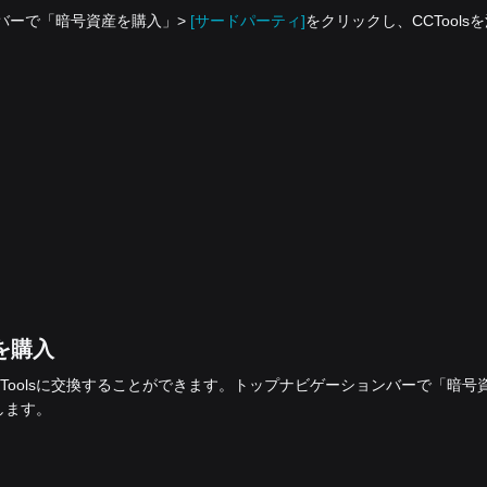
ションバーで「暗号資産を‌購入」>
[サードパーティ]
をクリックし、CCTools
sを購入
yの残高をCCToolsに交換することができます。トップナビゲーションバーで「暗号
します。