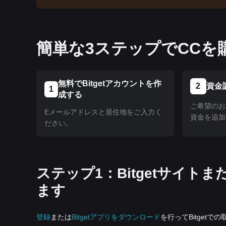
簡単な3ステップでCCを
無料でBitgetアカウントを作
2
資金
1
成する
ご希望のお
Eメールアドレスと居住地をご入力く
資金を追加
ださい。
ステップ1：Bitgetサイ
ます
登録
または
Bitgetアプリをダウンロード
を行ってBitgetで