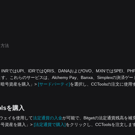
る方法
D、INRではUPI、IDRではQRIS、DANAおよびOVO、MXNではSPEI、PH
れらのサービスは、Alchemy Pay、Banxa、Simplexの決済ゲー
暗号資産を‌購入」>
[サードパーティ]
を選択し、CCToolsの注文に使用
olsを購入
ゲートウェイを使用して
法定通貨の入金
が可能で、Bitgetの法定通貨残高を補
号資産を‌購入」>
[法定通貨で購入]
をクリックし、CCToolsを注文しま