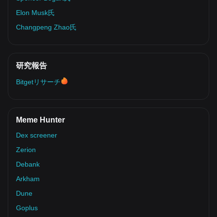
Elon Musk氏
Changpeng Zhao氏
研究報告
Bitgetリサーチ
Meme Hunter
Dex screener
Zerion
Debank
Arkham
Dune
Goplus