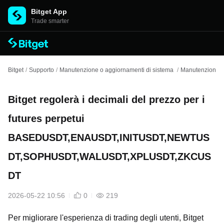
Bitget App
Trade smarter
Bitget
/
Supporto
/
Manutenzione o aggiornamenti di sistema
/
Manutenzione d
Bitget regolerà i decimali del prezzo per i
futures perpetui
BASEDUSDT,ENAUSDT,INITUSDT,NEWTUS
DT,SOPHUSDT,WALUSDT,XPLUSDT,ZKCUS
DT
2026-05-22 10:56
0
219
Per migliorare l'esperienza di trading degli utenti, Bitget