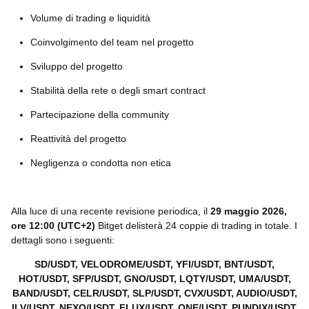
Volume di trading e liquidità
Coinvolgimento del team nel progetto
Sviluppo del progetto
Stabilità della rete o degli smart contract
Partecipazione della community
Reattività del progetto
Negligenza o condotta non etica
Alla luce di una recente revisione periodica, il
29 maggio 2026,
ore 12:00 (UTC+2)
Bitget delisterà 24 coppie di trading in totale. I
dettagli sono i seguenti:
SD/USDT, VELODROME/USDT, YFI/USDT, BNT/USDT,
HOT/USDT, SFP/USDT, GNO/USDT, LQTY/USDT, UMA/USDT,
BAND/USDT, CELR/USDT, SLP/USDT, CVX/USDT, AUDIO/USDT,
ILV/USDT, NEXO/USDT, FLUX/USDT, ONE/USDT, PUNDIX/USDT,