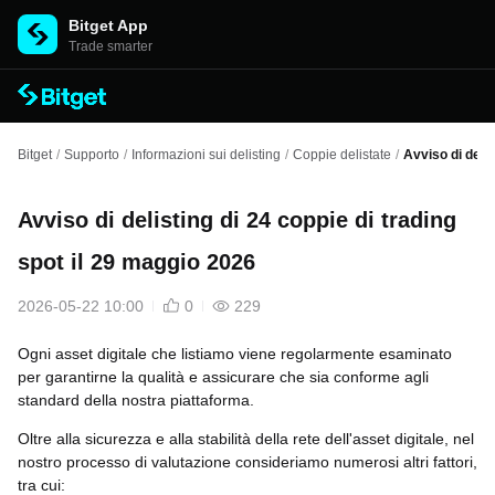
Bitget App
Trade smarter
Bitget
/
Supporto
/
Informazioni sui delisting
/
Coppie delistate
/
Avviso di delis
Avviso di delisting di 24 coppie di trading
spot il 29 maggio 2026
2026-05-22 10:00
0
229
Ogni asset digitale che listiamo viene regolarmente esaminato
per garantirne la qualità e assicurare che sia conforme agli
standard della nostra piattaforma.
Oltre alla sicurezza e alla stabilità della rete dell'asset digitale, nel
nostro processo di valutazione consideriamo numerosi altri fattori,
tra cui: