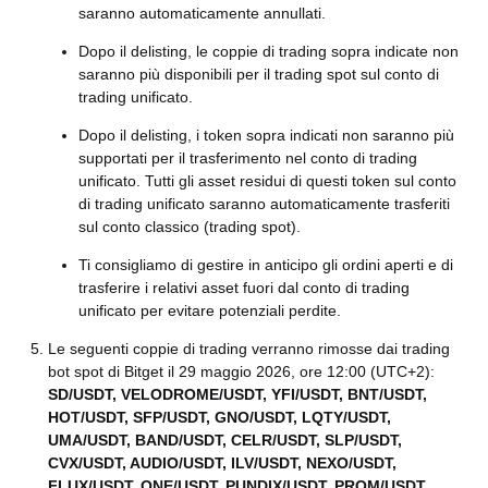
saranno automaticamente annullati.
Dopo il delisting, le coppie di trading sopra indicate non
saranno più disponibili per il trading spot sul conto di
trading unificato.
Dopo il delisting, i token sopra indicati non saranno più
supportati per il trasferimento nel conto di trading
unificato. Tutti gli asset residui di questi token sul conto
di trading unificato saranno automaticamente trasferiti
sul conto classico (trading spot).
Ti consigliamo di gestire in anticipo gli ordini aperti e di
trasferire i relativi asset fuori dal conto di trading
unificato per evitare potenziali perdite.
Le seguenti coppie di trading verranno rimosse dai trading
bot spot di Bitget il 29 maggio 2026, ore 12:00 (UTC+2):
SD/USDT, VELODROME/USDT, YFI/USDT, BNT/USDT,
HOT/USDT, SFP/USDT, GNO/USDT, LQTY/USDT,
UMA/USDT, BAND/USDT, CELR/USDT, SLP/USDT,
CVX/USDT, AUDIO/USDT, ILV/USDT, NEXO/USDT,
FLUX/USDT, ONE/USDT, PUNDIX/USDT, PROM/USDT,