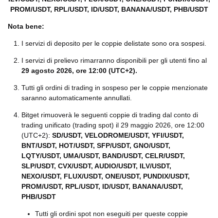
PROM/USDT, RPL/USDT, ID/USDT, BANANA/USDT, PHB/USDT
Nota bene:
I servizi di deposito per le coppie delistate sono ora sospesi.
I servizi di prelievo rimarranno disponibili per gli utenti fino al
29 agosto 2026, ore 12:00 (UTC+2)
.
Tutti gli ordini di trading in sospeso per le coppie menzionate
saranno automaticamente annullati.
Bitget rimuoverà le seguenti coppie di trading dal conto di
trading unificato (trading spot) il 29 maggio 2026, ore 12:00
(UTC+2):
SD/USDT, VELODROME/USDT, YFI/USDT,
BNT/USDT, HOT/USDT, SFP/USDT, GNO/USDT,
LQTY/USDT, UMA/USDT, BAND/USDT, CELR/USDT,
SLP/USDT, CVX/USDT, AUDIO/USDT, ILV/USDT,
NEXO/USDT, FLUX/USDT, ONE/USDT, PUNDIX/USDT,
PROM/USDT, RPL/USDT, ID/USDT, BANANA/USDT,
PHB/USDT
Tutti gli ordini spot non eseguiti per queste coppie