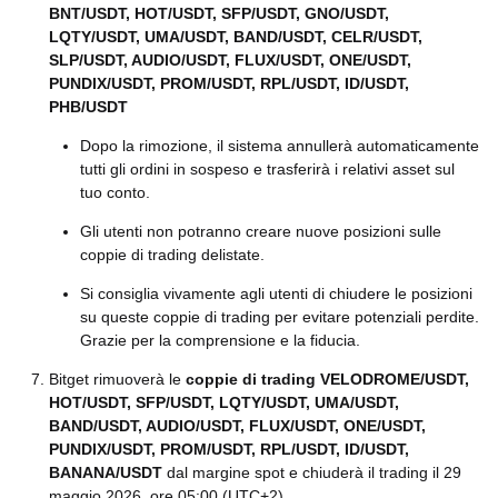
BNT/USDT, HOT/USDT, SFP/USDT, GNO/USDT,
LQTY/USDT, UMA/USDT, BAND/USDT, CELR/USDT,
SLP/USDT, AUDIO/USDT, FLUX/USDT, ONE/USDT,
PUNDIX/USDT, PROM/USDT, RPL/USDT, ID/USDT,
PHB/USDT
Dopo la rimozione, il sistema annullerà automaticamente
tutti gli ordini in sospeso e trasferirà i relativi asset sul
tuo conto.
Gli utenti non potranno creare nuove posizioni sulle
coppie di trading delistate.
Si consiglia vivamente agli utenti di chiudere le posizioni
su queste coppie di trading per evitare potenziali perdite.
Grazie per la comprensione e la fiducia.
Bitget rimuoverà le
coppie di trading VELODROME/USDT,
HOT/USDT, SFP/USDT, LQTY/USDT, UMA/USDT,
BAND/USDT, AUDIO/USDT, FLUX/USDT, ONE/USDT,
PUNDIX/USDT, PROM/USDT, RPL/USDT, ID/USDT,
BANANA/USDT
dal margine spot e chiuderà il trading il 29
maggio 2026, ore 05:00 (UTC+2).