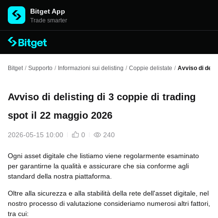
Bitget App
Trade smarter
Bitget
/
Supporto
/
Informazioni sui delisting
/
Coppie delistate
/
Avviso di delis
Avviso di delisting di 3 coppie di trading
spot il 22 maggio 2026
2026-05-15 10:00
0
240
Ogni asset digitale che listiamo viene regolarmente esaminato
per garantirne la qualità e assicurare che sia conforme agli
standard della nostra piattaforma.
Oltre alla sicurezza e alla stabilità della rete dell'asset digitale, nel
nostro processo di valutazione consideriamo numerosi altri fattori,
tra cui: