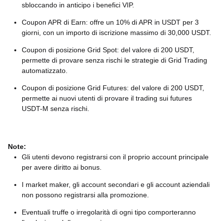
sbloccando in anticipo i benefici VIP.
Coupon APR di Earn: offre un 10% di APR in USDT per 3
giorni, con un importo di iscrizione massimo di 30,000 USDT.
Coupon di posizione Grid Spot: del valore di 200 USDT,
permette di provare senza rischi le strategie di Grid Trading
automatizzato.
Coupon di posizione Grid Futures: del valore di 200 USDT,
permette ai nuovi utenti di provare il trading sui futures
USDT-M senza rischi.
Note:
Gli utenti devono registrarsi con il proprio account principale
per avere diritto ai bonus.
I market maker, gli account secondari e gli account aziendali
non possono registrarsi alla promozione.
Eventuali truffe o irregolarità di ogni tipo comporteranno