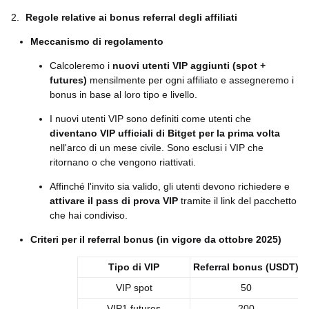
2.
Regole relative ai bonus referral degli affiliati
Meccanismo di regolamento
Calcoleremo i
nuovi utenti VIP aggiunti (spot +
futures)
mensilmente
per
ogni affiliato e assegneremo i
bonus in base al loro tipo e livello.
I nuovi utenti VIP sono definiti come utenti che
diventano VIP ufficiali di Bitget per la prima volta
nell'arco di un mese civile. Sono esclusi i VIP che
ritornano o che vengono riattivati.
Affinché l'invito sia valido, gli utenti devono richiedere e
attivare il pass di prova VIP
tramite il link del pacchetto
che hai condiviso.
Criteri per il referral bonus (in vigore da ottobre 2025)
Tipo di VIP
Referral bonus (USDT)
VIP spot
50
VIP1 futures
200