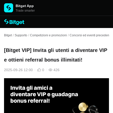
Bitget App
Trade smarter
Bitget
/
Supporto
/
Competizioni e promozioni
/
Concorsi ed eventi precedenti
/
[Bitget VIP] Invita gli utenti a diventare VIP
e ottieni referral bonus illimitati!
2025-09-26 12:00
0
426