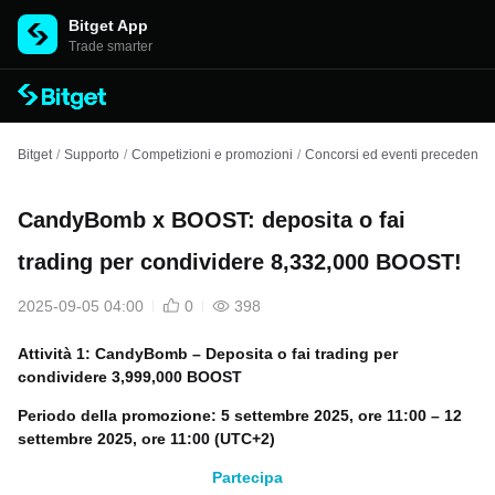
Bitget App
Trade smarter
Bitget
/
Supporto
/
Competizioni e promozioni
/
Concorsi ed eventi precedenti
/
CandyBomb x BOOST: deposita o fai
trading per condividere 8,332,000 BOOST!
2025-09-05 04:00
0
398
Attività 1: CandyBomb –
Deposita o fai trading per
condividere
3,999,000 BOOST
Periodo della promozione: 5 settembre 2025, ore 11:00 – 12
settembre 2025, ore 11:00 (UTC+2)
Partecipa