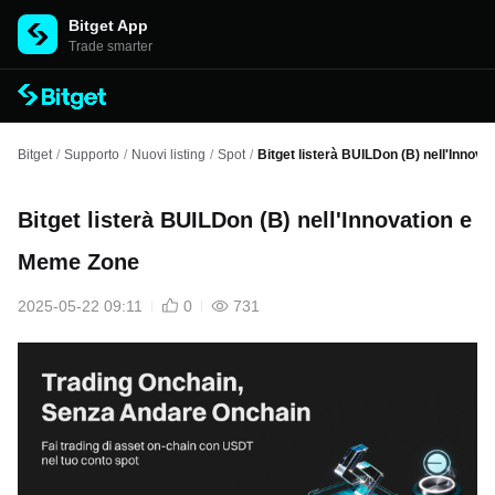
Bitget App
Trade smarter
Bitget
/
Supporto
/
Nuovi listing
/
Spot
/
Bitget listerà BUILDon (B) nell'Innov
Bitget listerà BUILDon (B) nell'Innovation e
Meme Zone
2025-05-22 09:11
0
731