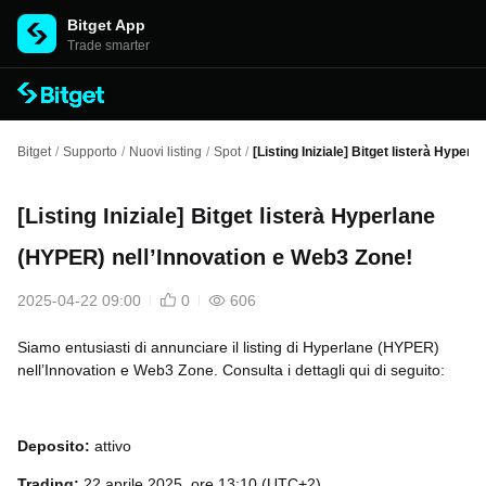
Bitget App
Trade smarter
Bitget
/
Supporto
/
Nuovi listing
/
Spot
/
[Listing Iniziale] Bitget listerà Hype
[Listing Iniziale] Bitget listerà Hyperlane
(HYPER) nell’Innovation e Web3 Zone!
2025-04-22 09:00
0
606
Siamo entusiasti di annunciare il listing di Hyperlane (HYPER)
nell’Innovation e Web3 Zone. Consulta i dettagli qui di seguito:
Deposito:
attivo
Trading:
22 aprile 2025, ore 13:10 (UTC+2)