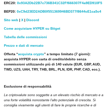
ERC20:
0x93A2Db22B7c736B341C32Ff666307F4a9ED910F5
BEP20:
0xC9d23ED2ADB0f551369946BD377f8644cE1ca5c4
Sito web
|
X
|
Discord
Come acquistare HYPER su Bitget
Tabella delle commissioni
Prezzo e dati di mercato
Offerta “
acquista crypto
” a tempo limitato (7 giorni):
acquista HYPER con carta di credito/debito senza
commissioni utilizzando più di 140 valute (EUR, GBP, AUD,
TWD, UZS, UAH, TRY, THB, BRL, PLN, IDR, PHP, CAD, ecc.).
Esclusione di responsabilità
Le criptovalute sono soggette a un elevato rischio di mercato e a
una forte volatilità nonostante l'alto potenziale di crescita. Si
consiglia vivamente agli utenti di fare le proprie ricerche e di