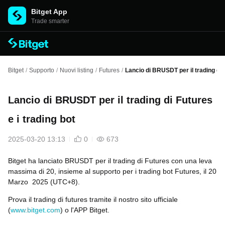
Bitget App
Trade smarter
Bitget
/
Supporto
/
Nuovi listing
/
Futures
/
Lancio di BRUSDT per il trading di F
Lancio di BRUSDT per il trading di Futures
e i trading bot
2025-03-20 13:13
0
673
Bitget ha lanciato BRUSDT per il trading di Futures con una leva
massima di 20, insieme al supporto per i trading bot Futures, il 20
Marzo 2025 (UTC+8).
Prova il trading di futures tramite il nostro sito ufficiale
(
www.bitget.com
) o l'APP Bitget.