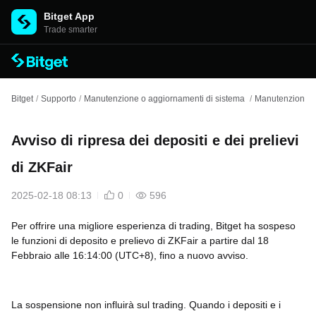
Bitget App
Trade smarter
Bitget
/
Supporto
/
Manutenzione o aggiornamenti di sistema
/
Manutenzione d
Avviso di ripresa dei depositi e dei prelievi
di ZKFair
2025-02-18 08:13
0
596
Per offrire una migliore esperienza di trading, Bitget ha sospeso
le funzioni di deposito e prelievo di ZKFair a partire dal 18
Febbraio alle 16:14:00 (UTC+8), fino a nuovo avviso.
La sospensione non influirà sul trading. Quando i depositi e i