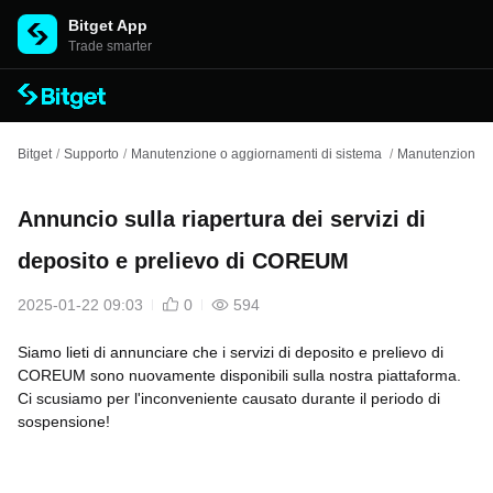
Bitget App
Trade smarter
Bitget
/
Supporto
/
Manutenzione o aggiornamenti di sistema
/
Manutenzione d
Annuncio sulla riapertura dei servizi di
deposito e prelievo di COREUM
2025-01-22 09:03
0
594
Siamo lieti di annunciare che i servizi di deposito e prelievo di
COREUM sono nuovamente disponibili sulla nostra piattaforma.
Ci scusiamo per l'inconveniente causato durante il periodo di
sospensione!