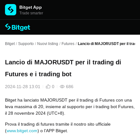
Bitget App
Trade smarter
Bitget
/
Supporto
/
Nuovi listing
/
Futures
/
Lancio di MAJORUSDT per il trading 
Lancio di MAJORUSDT per il trading di
Futures e i trading bot
2024-11-28 13:01
0
686
Bitget ha lanciato MAJORUSDT per il trading di Futures con una
leva massima di 20, insieme al supporto per i trading bot Futures,
il 28 novembre 2024 (UTC+8).
Prova il trading di futures tramite il nostro sito ufficiale
(
www.bitget.com
) o l'APP Bitget.