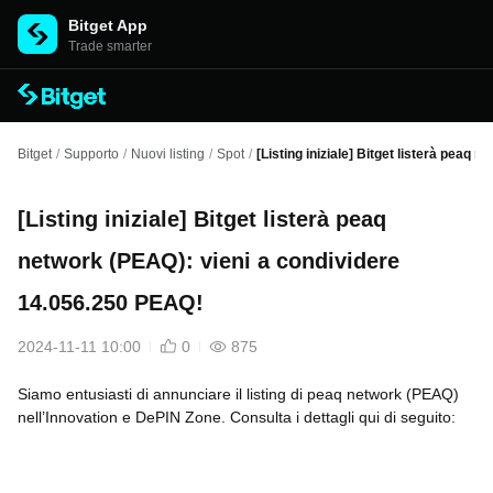
Bitget App
Trade smarter
Bitget
/
Supporto
/
Nuovi listing
/
Spot
/
[Listing iniziale] Bitget listerà peaq
[Listing iniziale] Bitget listerà peaq
network (PEAQ): vieni a condividere
14.056.250 PEAQ!
2024-11-11 10:00
0
875
Siamo entusiasti di annunciare il listing di peaq network (PEAQ)
nell’Innovation e DePIN Zone. Consulta i dettagli qui di seguito: