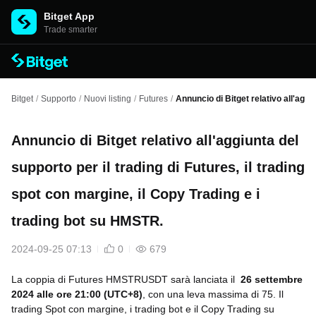
Bitget App
Trade smarter
Bitget
/
Supporto
/
Nuovi listing
/
Futures
/
Annuncio di Bitget relativo all'aggi
Annuncio di Bitget relativo all'aggiunta del
supporto per il trading di Futures, il trading
spot con margine, il Copy Trading e i
trading bot su HMSTR.
2024-09-25 07:13
0
679
La coppia di Futures
HMSTR
USDT sarà lanciata il
26 settembre
2024 alle ore 21:00 (UTC+8)
, con una leva massima di 75. Il
trading Spot con margine, i trading bot e il Copy Trading su