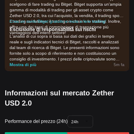
scelgono di fare trading su Bitget. Bitget supporta un'ampia
gamma di modalità di trading per gli asset crypto come
Zether USD 2.0, tra cui l'acquisto, la vendita, il trading spot,
il trading sui futures, il trading on-chain e lo staking. Inoltre,
Crea un conto Bitget gratuito e inizia a fare trading!
offre uno dei tassi di commissione di transazione più
Esclusione di responsabilità sui rischi
vantaggiosi dell'intero settore!
L'analisi di cui sopra si basa sui dati dei grafici in tempo
reale e sugli indicatori tecnici di Bitget, raccolti e analizzati
dal team di ricerca di Bitget. Le presenti informazioni sono
fornite solo a scopo di riferimento e non costituiscono un
consiglio di investimento. I prezzi delle criptovalute sono
estremamente volatili. Prendi decisioni di investimento in
Mostra di più
5m fa
base alla tua propensione al rischio.
Informazioni sul mercato Zether
USD 2.0
Performance del prezzo (24h)
24h