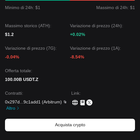
Minimo di 24h: $1
Massimo di 24h: $1
Massimo storico (ATH):
Variazione di prezzo (24h):
$1.2
+0.02%
Variazione di prezzo (7G):
Variazione di prezzo (1A):
-0.04%
-8.54%
Offerta totale:
100.00B USDT.Z
Contratti
:
Link
:
0x297d
...
9c1add1
(
Arbitrum
)
Altro
Acquista crypto