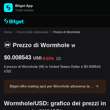
Bitget App
Trade smarter
Home
/
Prezzi delle criptovalute
/
Prezzo di Wormhole
Prezzo di Wormhole
W
$0.008543
USD
-0.03%
1D
Il prezzo di Wormhole (W) in United States Dollar è $0.008543
USD.
Bitget offre trading spot per Wormhole attraverso la co
ppia di trading W/USDT. Il prezzo attuale di W/USDT è
0.00857, con un volume di trading nelle ultime 24 ore
Wormhole/USD: grafico dei prezzi in
di $26,720.13. Wormhole ha una capitalizzazione di m
ercato di $53,848,589 e un'offerta circolante di 6.30B