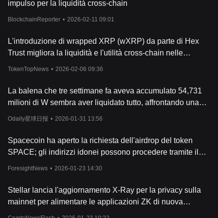
impulso per la liquidità cross-chain
Articoli
correlati su Wormhole:
Wormhole (W): superamento dei confini e ricerca di
BlockchainReporter
•
2026-02-11 09:01
un'interoperabilità blockchain ottimizzata
L'introduzione di wrapped XRP (wXRP) da parte di Hex
Trust migliora la liquidità e l'utilità cross-chain nelle
applicazioni DeFi istituzionali.
TokenTopNews
•
2026-02-06 09:36
La balena che tre settimane fa aveva accumulato 54,731
milioni di W sembra aver liquidato tutto, affrontando una
perdita di circa 650.000 dollari.
Odaily星球日报
•
2026-01-31 13:56
Spacecoin ha aperto la richiesta dell'airdrop del token
SPACE; gli indirizzi idonei possono procedere tramite il
portale Penguinbase.
ForesightNews
•
2026-01-23 14:30
Stellar lancia l'aggiornamento X-Ray per la privacy sulla
mainnet per alimentare le applicazioni ZK di nuova
generazione