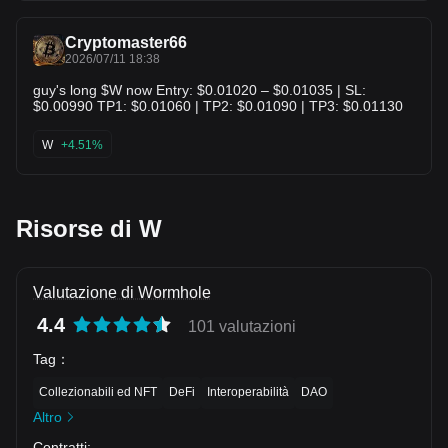
asymmetry. Risk to reward from this exact spot is
phenomenal for a spot position. Expect a rounding structure
Cryptomaster66
to build out over the coming sessions before an explosive
2026/07/11 18:38
expansion phase. $NMR $JST
guy's long $W now Entry: $0.01020 – $0.01035 | SL:
$0.00990 TP1: $0.01060 | TP2: $0.01090 | TP3: $0.01130
W
+4.51%
Risorse di W
Valutazione di Wormhole
4.4
101 valutazioni
Tag
：
Collezionabili ed NFT
DeFi
Interoperabilità
DAO
Altro
Contratti
: