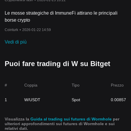
CryptoNewsFlash
•
2026-01-23 10:22
Le mosse strategiche di ImmuneFi attirano le principali
borse crypto
Cointurk
•
2026-01-22 14:59
Vedi di più
Puoi fare trading di W su Bitget
#
Coppia
Tipo
Prezzo
1
W/USDT
Spot
0.00857
Visualizza la
Guida al trading sui futures di Wormhole
per
ulteriori approfondimenti sui futures di Wormhole e sui
relativi dati.