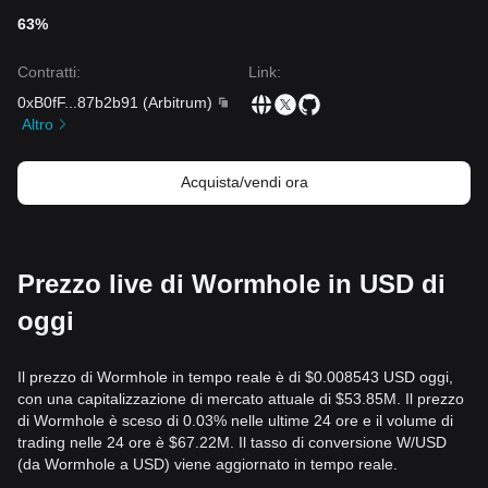
63%
Contratti
:
Link
:
0xB0fF
...
87b2b91
(
Arbitrum
)
Altro
Acquista/vendi ora
Prezzo live di Wormhole in USD di
oggi
Il prezzo di Wormhole in tempo reale è di $0.008543 USD oggi,
con una capitalizzazione di mercato attuale di $53.85M. Il prezzo
di Wormhole è sceso di 0.03% nelle ultime 24 ore e il volume di
trading nelle 24 ore è $67.22M. Il tasso di conversione W/USD
(da Wormhole a USD) viene aggiornato in tempo reale.