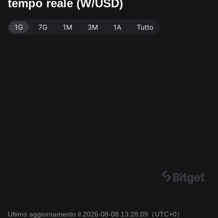
tempo reale (W/USD)
W. Fonte dei dati: Bitget Exchange. Ultimo aggiornam
ento: 2026-08-08 13:28:09.
1G
7G
1M
3M
1A
Tutto
Ultimo aggiornamento il 2026-08-08 13:28:09
（UTC+0）