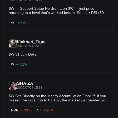
2026/07/26 20:49
$W — Support Setup No drama on $W — just price
returning to a level that's worked before. Setup: • RSI (50.0):
in range, nothing stretched • ADX (20.0): backs up the
directional read • Score: 63.0/100 Levels: • Entry:
W
+4.51%
$0.00910000 • TP1: $0.00896000 (+-1.5%) • TP2:
$0.00879000 (+-3.4%) • TP3: $0.00846000 (+-7.0%) •
Risk/Reward: 3.08x This is what a mechanical setup looks
like — nothing more. $W's setup is mechanical, not
Iftekhari_Tiger
emotional. Details below. #Crypto #Altcoins #W
2026/07/24 15:30
$W 31 July Delist
W
+4.51%
SHAIZA
2026/07/18 15:13
$W Sits Directly on the Macro Accumulation Floor 🎯 If you
missed the initial run to 0.0107, the market just handed you
a second chance. $W has retraced entirely into its core
demand zone, consolidating tightly at 0.00925 right above
NMR
-0.33%
JST
-2.95%
the iron clad macro low of 0.00912. The selling pressure
has completely flatlined, which means we are at peak value