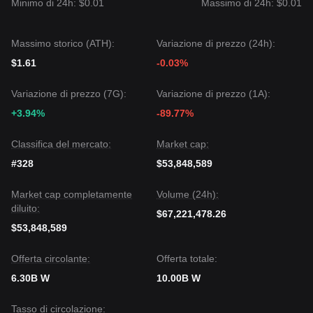
Minimo di 24h: $0.01
Massimo di 24h: $0.01
Scenario Ottimista:
Una rottura sopra
$0.2680
punta a
$0.3100
.
Scenario Pessimista:
Un calo sotto
$0.2250
punta a
Massimo storico (ATH):
Variazione di prezzo (24h):
$0.2050
.
Consenso del Mercato
$1.61
-0.03%
Un’analisi completa suggerisce che, sebbene Wormhole
possa continuare a oscillare all’interno dell’intervallo
$0.2250
Variazione di prezzo (7G):
Variazione di prezzo (1A):
- $0.2680
per smaltire l’offerta sopra la testa (overhead
+3.94%
-89.77%
supply),
il trend di medio periodo è atteso restare
rialzista
fintanto che il supporto chiave a
$0.2250
viene
mantenuto.
Classifica del mercato:
Market cap:
#328
$53,848,589
Market cap completamente
Volume (24h):
diluito:
$67,221,478.26
$53,848,589
Offerta circolante:
Offerta totale:
6.30B W
10.00B W
Tasso di circolazione: