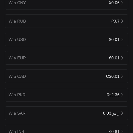
W a CNY
¥0.06
W a RUB
₽0.7
W a USD
$0.01
W a EUR
€0.01
W a CAD
C$0.01
W a PKR
₨2.36
W a SAR
ر.س0.03
W a INR
₹0.81