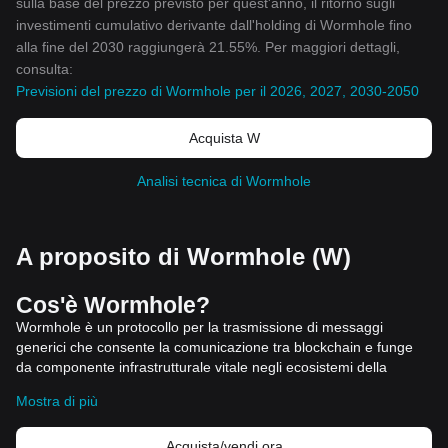
sulla base del prezzo previsto per quest'anno, il ritorno sugli
investimenti cumulativo derivante dall'holding di Wormhole fino
alla fine del 2030 raggiungerà 21.55%. Per maggiori dettagli,
consulta:
Previsioni del prezzo di Wormhole per il 2026, 2027, 2030-2050
Acquista W
Analisi tecnica di Wormhole
A proposito di Wormhole (W)
Cos'è Wormhole?
Wormhole è un protocollo per la trasmissione di messaggi
generici che consente la comunicazione tra blockchain e funge
da componente infrastrutturale vitale negli ecosistemi della
finanza decentralizzata (DeFi) e delle blockchain. Nel suo nucleo,
Mostra di più
Wormhole
facilita il trasferimento uniforme di informazioni e asset
tra diverse piattaforme blockchain, affrontando la sfida critica
Acquista/vendi ora
dell'interoperabilità che da tempo ostacola l'adozione e l'utilità