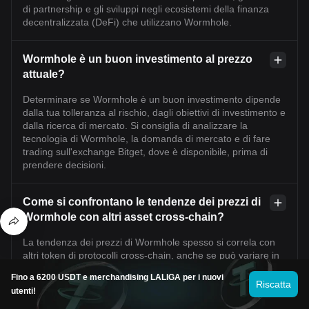
di partnership e gli sviluppi negli ecosistemi della finanza
decentralizzata (DeFi) che utilizzano Wormhole.
Wormhole è un buon investimento al prezzo
attuale?
Determinare se Wormhole è un buon investimento dipende
dalla tua tolleranza al rischio, dagli obiettivi di investimento e
dalla ricerca di mercato. Si consiglia di analizzare la
tecnologia di Wormhole, la domanda di mercato e di fare
trading sull'exchange Bitget, dove è disponibile, prima di
prendere decisioni.
Come si confrontano le tendenze dei prezzi di
Wormhole con altri asset cross-chain?
La tendenza dei prezzi di Wormhole spesso si correla con
altri token di protocolli cross-chain, anche se può variare in
base a sviluppi unici del progetto e al tasso di adozione.
Fino a 6200 USDT e merchandising LALIGA per i nuovi
Monitorare le sue performance su Bitget Exchange insieme
Riscatta
utenti!
ai concorrenti può fornire preziose informazioni.