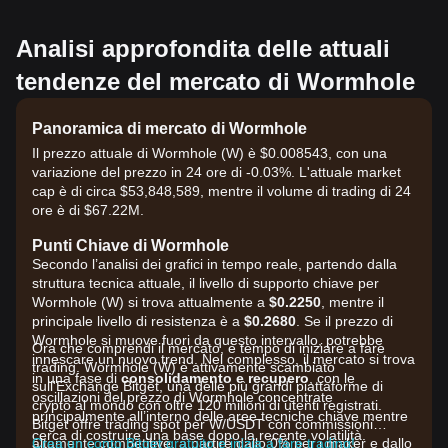
Analisi approfondita delle attuali
tendenze del mercato di Wormhole
Panoramica di mercato di Wormhole
Il prezzo attuale di Wormhole (W) è $0.008543, con una
variazione del prezzo in 24 ore di -0.03%. L'attuale market
cap è di circa $53,848,589, mentre il volume di trading di 24
ore è di $67.22M.
Punti Chiave di Wormhole
Secondo l’analisi dei grafici in tempo reale, partendo dalla
struttura tecnica attuale, il livello di supporto chiave per
Wormhole (W) si trova attualmente a
$0.2250
, mentre il
principale livello di resistenza è a
$0.2680
. Se il prezzo di
Wormhole si muove fuori da questo intervallo, potrebbe
Ora che comprendi il mercato, è tempo di iniziare a fare
innescare un nuovo trend. Nel complesso, il mercato si trova
trading. Wormhole (W) è attivamente scambiato
in una fase di
consolidamento e recupero
, con le
sull'Exchange Bitget, una delle più grandi piattaforme di
oscillazioni del prezzo di Wormhole concentrate
crypto al mondo con oltre 120 milioni di utenti registrati.
principalmente all’interno delle aree tecniche chiave mentre
Bitget offre trading spot per W/USDT con commissioni
cerca di costruire una base dopo la recente volatilità.
altamente competitive, a partire dallo 0% per i maker e dallo
Crea un conto Bitget gratuito e inizia a fare trading!