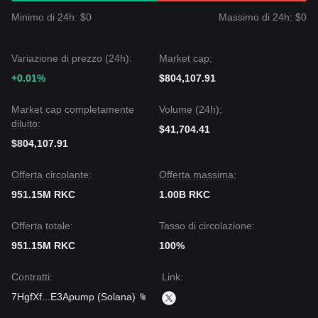
Minimo di 24h: $0
Massimo di 24h: $0
Variazione di prezzo (24h):
Market cap:
+0.01%
$804,107.91
Market cap completamente
Volume (24h):
diluito:
$41,704.41
$804,107.91
Offerta circolante:
Offerta massima:
951.15M RKC
1.00B RKC
Offerta totale:
Tasso di circolazione:
951.15M RKC
100%
Contratti
:
Link
:
7HgfXf
...
E3Apump
(
Solana
)