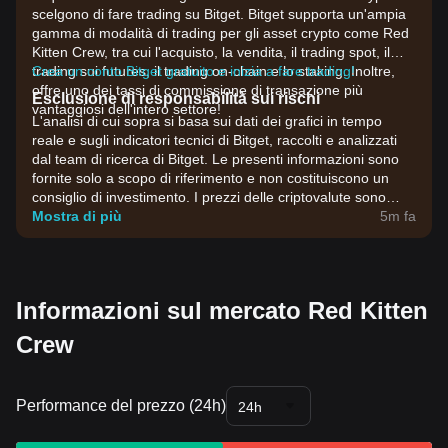
scelgono di fare trading su Bitget. Bitget supporta un'ampia
gamma di modalità di trading per gli asset crypto come Red
Kitten Crew, tra cui l'acquisto, la vendita, il trading spot, il
trading sui futures, il trading on-chain e lo staking. Inoltre,
Crea un conto Bitget gratuito e inizia a fare trading!
offre uno dei tassi di commissione di transazione più
Esclusione di responsabilità sui rischi
vantaggiosi dell'intero settore!
L'analisi di cui sopra si basa sui dati dei grafici in tempo
reale e sugli indicatori tecnici di Bitget, raccolti e analizzati
dal team di ricerca di Bitget. Le presenti informazioni sono
fornite solo a scopo di riferimento e non costituiscono un
consiglio di investimento. I prezzi delle criptovalute sono
estremamente volatili. Prendi decisioni di investimento in
Mostra di più
5m fa
base alla tua propensione al rischio.
Informazioni sul mercato Red Kitten
Crew
Performance del prezzo (24h)
24h