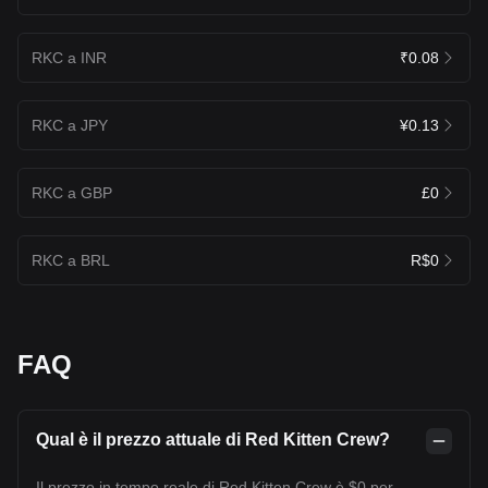
RKC a INR
₹0.08
RKC a JPY
¥0.13
RKC a GBP
£0
RKC a BRL
R$0
FAQ
Qual è il prezzo attuale di Red Kitten Crew?
Il prezzo in tempo reale di Red Kitten Crew è $0 per