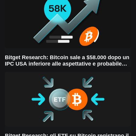
Bitget Research: Bitcoin sale a $58.000 dopo un
IPC USA inferiore alle aspettative e probabile
taglio dei tassi da parte della Fed la prossima
settimana, in un contesto di volatilità dei mercati
Bitget Research: gli ETF su Bitcoin registrano il