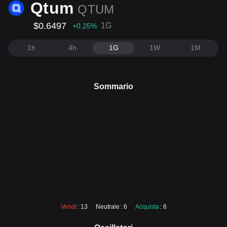
Qtum
QTUM
$0.6497
1G
+0.25
%
1h
4h
1G
1W
1M
Sommario
Vendi
: 13
Neutrale
: 6
Acquista
: 6