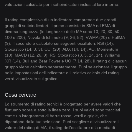
valutazioni calcolate per i sottoindicatori inclusi al loro interno.
Il rating complessivo di un indicatore comprende due grandi
gruppi di sottoindicatori. Il primo consiste in SMA ed EMA di
diversa lunghezza (le lunghezze delle MA sono 10, 20, 30, 50,
100 e 200), Nuvola di Ichimoku (9, 26, 52), VWMA (20) e HullMA
(9). Il secondo è calcolato sui seguenti oscillatori: RSI (14),
Stocastico (14, 3, 3), CCI (20), ADX (14, 14), AO, Momentum
(10), MACD (12, 26, 9), RSI Stocastico (3, 3, 14, 14), Williams
%R (14), Bull and Bear Power e UO (7,14, 28). Il rating di ciascun
gruppo viene calcolato separatamente. Puoi selezionare il gruppo
nelle impostazioni dell'indicatore e il relativo calcolo del rating
verrà visualizzato sul grafico.
Cosa cercare
Lo strumento di rating tecnici è progettato per avere valori che
fluttuano sopra e sotto la linea zero. I suoi valori sono tracciati
come un istogramma di barre rosse, verdi e grigie, che
dipendono dalla tua selezione. Puoi scegliere di visualizzare il
valore del rating di MA, il rating dell'oscillatore o la media di