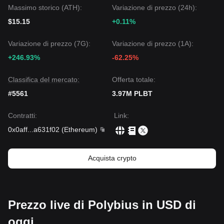
Massimo storico (ATH):
Variazione di prezzo (24h):
$15.15
+0.11%
Variazione di prezzo (7G):
Variazione di prezzo (1A):
+246.93%
-62.25%
Classifica del mercato:
Offerta totale:
#5561
3.97M PLBT
Contratti
:
Link
:
0x0aff
...
a631f02
(
Ethereum
)
Acquista crypto
Prezzo live di Polybius in USD di
oggi