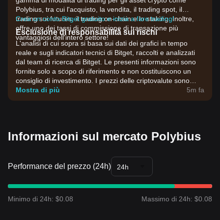
gamma di modalità di trading per gli asset crypto come
Polybius, tra cui l'acquisto, la vendita, il trading spot, il
trading sui futures, il trading on-chain e lo staking. Inoltre,
Crea un conto Bitget gratuito e inizia a fare trading!
offre uno dei tassi di commissione di transazione più
Esclusione di responsabilità sui rischi
vantaggiosi dell'intero settore!
L'analisi di cui sopra si basa sui dati dei grafici in tempo
reale e sugli indicatori tecnici di Bitget, raccolti e analizzati
dal team di ricerca di Bitget. Le presenti informazioni sono
fornite solo a scopo di riferimento e non costituiscono un
consiglio di investimento. I prezzi delle criptovalute sono
estremamente volatili. Prendi decisioni di investimento in
Mostra di più
5m fa
base alla tua propensione al rischio.
Informazioni sul mercato Polybius
Performance del prezzo (24h)
24h
Minimo di 24h: $0.08
Massimo di 24h: $0.08