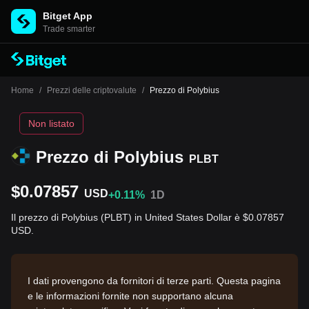
Bitget App
Trade smarter
Home
/
Prezzi delle criptovalute
/
Prezzo di Polybius
Non listato
Prezzo di Polybius
PLBT
$0.07857
USD
+0.11%
1D
Il prezzo di Polybius (PLBT) in United States Dollar è $0.07857
USD.
I dati provengono da fornitori di terze parti. Questa pagina
e le informazioni fornite non supportano alcuna