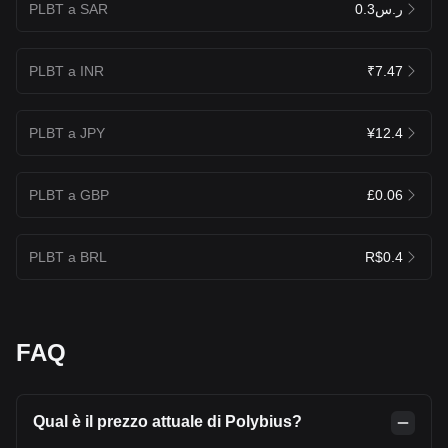
PLBT a SAR
ر.س0.3
PLBT a INR
₹7.47
PLBT a JPY
¥12.4
PLBT a GBP
£0.06
PLBT a BRL
R$0.4
FAQ
Qual è il prezzo attuale di Polybius?