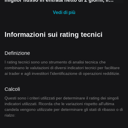
miglior flusso in entrata netto di 2 giorni, il
mercato crypto vede un recupero a breve
termine, ma rimane la paura di un altro calo
Vedi di più
Informazioni sui rating tecnici
Definizione
I rating tecnici sono uno strumento di analisi tecnica che
combinano le valutazioni di diversi indicatori tecnici per facilitare
ai trader e agli investitori l'identificazione di operazioni redditizie.
Calcoli
Questi sono i criteri utilizzati per determinare il rating dei singoli
indicatori utilizzati. Ricorda che le variazioni rispetto all'ultima
candela vengono utilizzate per determinare gli stati di ribasso o di
rialzo: