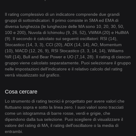
Il rating complessivo di un indicatore comprende due grandi
gruppi di sottoindicatori. Il primo consiste in SMA ed EMA di
diversa lunghezza (le lunghezze delle MA sono 10, 20, 30, 50,
100 e 200), Nuvola di Ichimoku (9, 26, 52), VWMA (20) e HullMA
(9). Il secondo è calcolato sui seguenti oscillatori: RSI (14),
Stocastico (14, 3, 3), CCI (20), ADX (14, 14), AO, Momentum
(10), MACD (12, 26, 9), RSI Stocastico (3, 3, 14, 14), Williams
%R (14), Bull and Bear Power e UO (7,14, 28). Il rating di ciascun
gruppo viene calcolato separatamente. Puoi selezionare il gruppo
nelle impostazioni dell'indicatore e il relativo calcolo del rating
verrà visualizzato sul grafico.
Cosa cercare
Lo strumento di rating tecnici è progettato per avere valori che
fluttuano sopra e sotto la linea zero. I suoi valori sono tracciati
come un istogramma di barre rosse, verdi e grigie, che
dipendono dalla tua selezione. Puoi scegliere di visualizzare il
valore del rating di MA, il rating dell'oscillatore o la media di
entrambi.