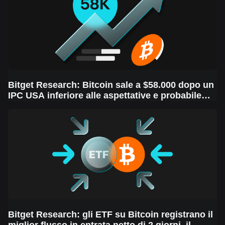
Bitget Research: Bitcoin sale a $58.000 dopo un
IPC USA inferiore alle aspettative e probabile
taglio dei tassi da parte della Fed la prossima
settimana, in un contesto di volatilità dei mercati
Bitget Research: gli ETF su Bitcoin registrano il