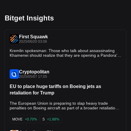
Bitget Insights
First Squawk
2025/06/20 03:06
Kremlin spokesman: Those who talk about assassinating
Khamenei should realize that they are opening a Pandora's
box.
Cryptopolitan
2025/05/07 17:05
EU to place huge tariffs on Boeing jets as
retaliation for Trump
The European Union is preparing to slap heavy trade
penalties on Boeing aircraft as part of a broader retaliation
strategy if current talks with Donald Trump’s White House
fail. Brussels will propose new duties targeting American
MOVE
+0.70%
S
+1.88%
civilian jets and other major exports, escalating a tariff war
that’s already frozen key trade routes. The planned tariffs