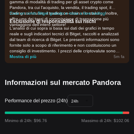
gamma di modalità di trading per gli asset crypto come
Pandora, tra cui l'acquisto, la vendita, il trading spot, il
trading sui futures, il trading on-chain e lo staking. Inoltre,
Crea un conto Bitget gratuito e inizia a fare trading!
offre uno dei tassi di commissione di transazione più
Esclusione di responsabilità sui rischi
vantaggiosi dell'intero settore!
L'analisi di cui sopra si basa sui dati dei grafici in tempo
reale e sugli indicatori tecnici di Bitget, raccolti e analizzati
dal team di ricerca di Bitget. Le presenti informazioni sono
fornite solo a scopo di riferimento e non costituiscono un
consiglio di investimento. I prezzi delle criptovalute sono
estremamente volatili. Prendi decisioni di investimento in
Mostra di più
5m fa
base alla tua propensione al rischio.
Informazioni sul mercato Pandora
Performance del prezzo (24h)
24h
Minimo di 24h: $96.76
Massimo di 24h: $102.06