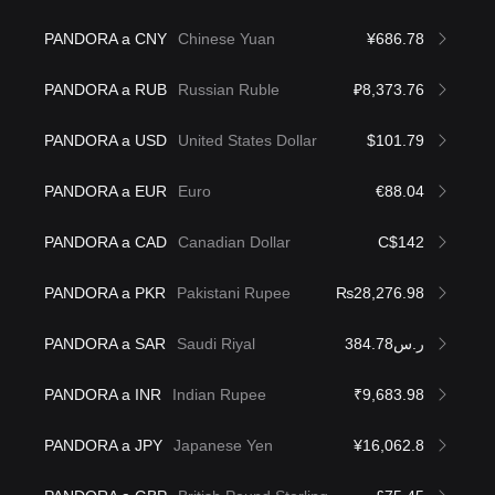
PANDORA a CNY
Chinese Yuan
¥686.78
PANDORA a RUB
Russian Ruble
₽8,373.76
PANDORA a USD
United States Dollar
$101.79
PANDORA a EUR
Euro
€88.04
PANDORA a CAD
Canadian Dollar
C$142
PANDORA a PKR
Pakistani Rupee
₨28,276.98
PANDORA a SAR
Saudi Riyal
ر.س384.78
PANDORA a INR
Indian Rupee
₹9,683.98
PANDORA a JPY
Japanese Yen
¥16,062.8