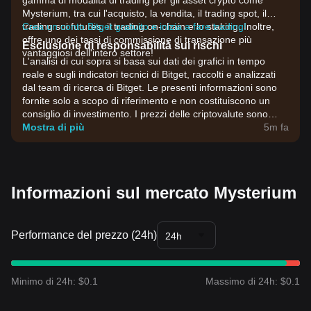
gamma di modalità di trading per gli asset crypto come
Mysterium, tra cui l'acquisto, la vendita, il trading spot, il
trading sui futures, il trading on-chain e lo staking. Inoltre,
Crea un conto Bitget gratuito e inizia a fare trading!
offre uno dei tassi di commissione di transazione più
Esclusione di responsabilità sui rischi
vantaggiosi dell'intero settore!
L'analisi di cui sopra si basa sui dati dei grafici in tempo
reale e sugli indicatori tecnici di Bitget, raccolti e analizzati
dal team di ricerca di Bitget. Le presenti informazioni sono
fornite solo a scopo di riferimento e non costituiscono un
consiglio di investimento. I prezzi delle criptovalute sono
estremamente volatili. Prendi decisioni di investimento in
Mostra di più
5m fa
base alla tua propensione al rischio.
Informazioni sul mercato Mysterium
Performance del prezzo (24h)
24h
Minimo di 24h: $0.1
Massimo di 24h: $0.1