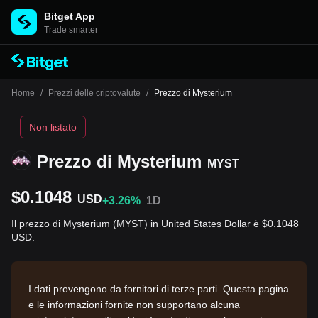
Bitget App
Trade smarter
Home
/
Prezzi delle criptovalute
/
Prezzo di Mysterium
Non listato
Prezzo di Mysterium
MYST
$0.1048
USD
+3.26%
1D
Il prezzo di Mysterium (MYST) in United States Dollar è $0.1048
USD.
I dati provengono da fornitori di terze parti. Questa pagina
e le informazioni fornite non supportano alcuna