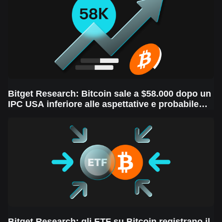
Bitget Research: Bitcoin sale a $58.000 dopo un
IPC USA inferiore alle aspettative e probabile
taglio dei tassi da parte della Fed la prossima
settimana, in un contesto di volatilità dei mercati
Bitget Research: gli ETF su Bitcoin registrano il