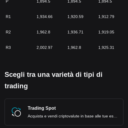
P
1,894.5
1,894.5
1,894.5
R1
1,934.66
1,920.59
1,912.79
R2
1,962.8
1,936.71
1,919.05
R3
2,002.97
1,962.8
1,925.31
Scegli tra una varietà di tipi di
trading
Trading Spot
Acquista e vendi criptovalute in base alle tue esigenze