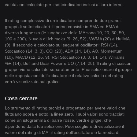
valutazioni calcolate per i sottoindicatori inclusi al loro interno.
Il rating complessivo di un indicatore comprende due grandi
gruppi di sottoindicatori. Il primo consiste in SMA ed EMA di
diversa lunghezza (le lunghezze delle MA sono 10, 20, 30, 50,
100 e 200), Nuvola di Ichimoku (9, 26, 52), VWMA (20) e HullMA
(9). Il secondo è calcolato sui seguenti oscillatori: RSI (14),
Stocastico (14, 3, 3), CCI (20), ADX (14, 14), AO, Momentum
(10), MACD (12, 26, 9), RSI Stocastico (3, 3, 14, 14), Williams
%R (14), Bull and Bear Power e UO (7,14, 28). Il rating di ciascun
gruppo viene calcolato separatamente. Puoi selezionare il gruppo
nelle impostazioni dell'indicatore e il relativo calcolo del rating
verrà visualizzato sul grafico.
Cosa cercare
Lo strumento di rating tecnici è progettato per avere valori che
fluttuano sopra e sotto la linea zero. I suoi valori sono tracciati
come un istogramma di barre rosse, verdi e grigie, che
dipendono dalla tua selezione. Puoi scegliere di visualizzare il
valore del rating di MA, il rating dell'oscillatore o la media di