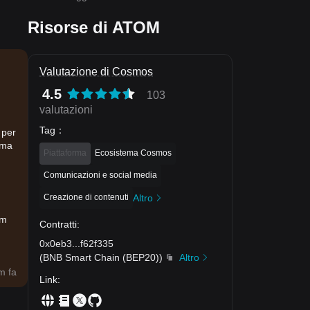
Risorse di ATOM
Valutazione di Cosmos
4.5
103
valutazioni
Tag
：
 per
rma
Piattaforma
Ecosistema Cosmos
Comunicazioni e social media
Creazione di contenuti
Altro
am
Contratti
:
0x0eb3
...
f62f335
(
BNB Smart Chain (BEP20)
)
Altro
m fa
Link
: