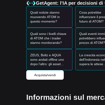
GetAgent: l'IA per decisioni di
Quali notizie stanno
Cosa potrebbe
muovendo ATOM in
influenzare il pre
questo momento?
futuro di ATOM?
Quali sono i livelli chiave
Quali eventi immi
di ATOM che i trader
potrebbero influe
stanno monitorando?
prezzo di ATOM?
ZEUS, Boltz e AQUA
La crescita econ
sono andati offline uno
dell’Indonesia ne
dopo l’altro: gli asset
supera le attese
della Lightning Network
(+5,29%): l’IHSG 
sono ancora al sicuro?
a tenersi stabile 
Acquista/vendi
6.351 punti grazi
questo?
Informazioni sul mer