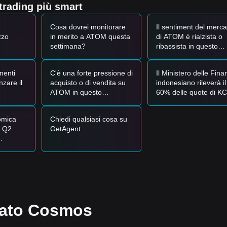
 trading più smart
Cosa dovrei monitorare
Il sentiment del merca
zzo
in merito a ATOM questa
di ATOM è rialzista o
settimana?
ribassista in questo
momento?
nenti
C'è una forte pressione di
Il Ministero delle Fina
nzare il
acquisto o di vendita su
indonesiano rileverà il
ATOM in questo
60% delle quote di KC
momento?
la KCIC Coin vale la 
su cui puntare?
omica
Chiedi qualsiasi cosa su
l Q2
GetAgent
riuscirà
a quota
e a
cato Cosmos