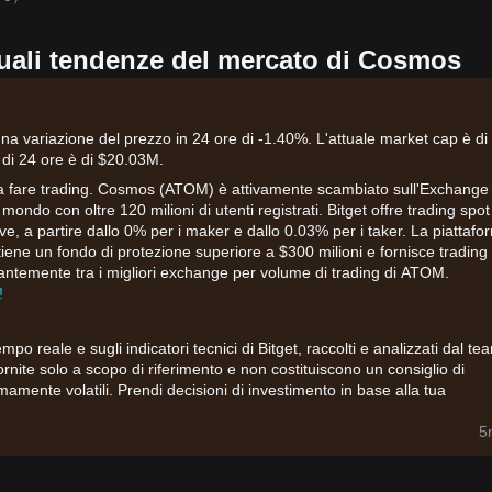
ttuali tendenze del mercato di Cosmos
a variazione del prezzo in 24 ore di -1.40%. L'attuale market cap è di
 di 24 ore è di $20.03M.
e a fare trading. Cosmos (ATOM) è attivamente scambiato sull'Exchange
 mondo con oltre 120 milioni di utenti registrati. Bitget offre trading spot
a partire dallo 0% per i maker e dallo 0.03% per i taker. La piattafo
ene un fondo di protezione superiore a $300 milioni e fornisce trading
ostantemente tra i migliori exchange per volume di trading di ATOM.
!
tempo reale e sugli indicatori tecnici di Bitget, raccolti e analizzati dal te
fornite solo a scopo di riferimento e non costituiscono un consiglio di
mamente volatili. Prendi decisioni di investimento in base alla tua
5