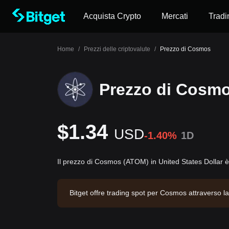
Acquista Crypto
Mercati
Tradi
Home
/
Prezzi delle criptovalute
/
Prezzo di Cosmos
Prezzo di Cosm
$1.34
USD
-1.40%
1D
Il prezzo di Cosmos (ATOM) in United States Dollar 
Bitget offre trading spot per Cosmos attraverso 
e di $26,631.96. Cosmos ha una capitalizzazione 
giornamento: 2026-08-06 07:21:01.