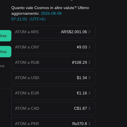
Quanto vale Cosmos in altre valute? Ultimo
aggiornamento:
2026-08-06
07:21:01（UTC+0）
ATOM a ARS
ARS$2,001.06
Vota
ATOM a CNY
¥9.03
Vota
ATOM a RUB
₽108.29
ere
ATOM a USD
$1.34
ATOM a EUR
€1.16
ATOM a CAD
C$1.87
ATOM a PKR
₨370.8