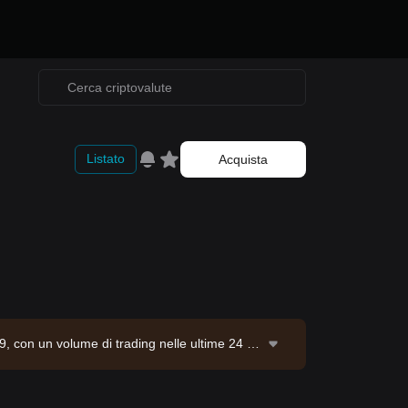
Listato
Acquista
, con un volume di trading nelle ultime 24 or
. Fonte dei dati: Bitget Exchange. Ultimo ag