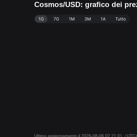
Cosmos/USD: grafico dei pre
1G
7G
1M
3M
1A
Tutto
Ultimo aggiornamento il 2026-08-06 07:21:01
（UTC