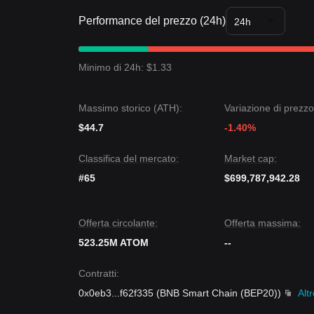
Performance del prezzo (24h)
24h
Minimo di 24h: $1.33
Massimo storico (ATH):
Variazione di prezzo
$44.7
-1.40%
Classifica del mercato:
Market cap:
#65
$699,787,942.28
Offerta circolante:
Offerta massima:
523.25M ATOM
--
Contratti
:
0x0eb3
...
f62f335
(
BNB Smart Chain (BEP20)
)
Alt