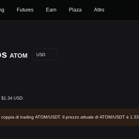
ng
Futures
Earn
Plaza
Altro
os
ATOM
USD
è $1.34 USD.
la coppia di trading ATOM/USDT. Il prezzo attuale di ATOM/USDT è 1.339
di mercato di $699,787,942.28 e un'offerta circolante di 523.25M ATOM