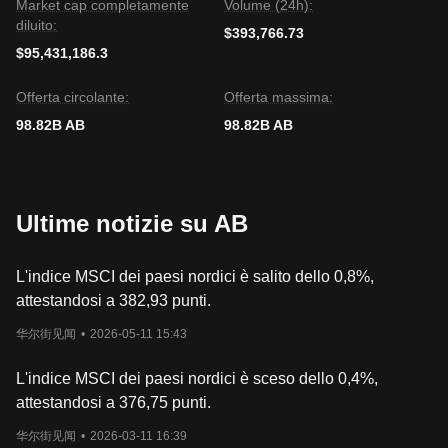
Market cap completamente
Volume (24h):
diluito:
$393,766.73
$95,431,186.3
Offerta circolante:
Offerta massima:
98.82B AB
98.82B AB
Ultime notizie su AB
L'indice MSCI dei paesi nordici è salito dello 0,8%,
attestandosi a 382,93 punti.
华尔街见闻
•
2026-05-11 15:43
L'indice MSCI dei paesi nordici è sceso dello 0,4%,
attestandosi a 376,75 punti.
华尔街见闻
•
2026-03-11 16:39