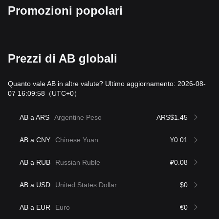
Promozioni popolari
Prezzi di AB globali
Quanto vale AB in altre valute? Ultimo aggiornamento: 2026-08-
07 16:09:58
（UTC+0）
AB a ARS
Argentine Peso
ARS$1.45
AB a CNY
Chinese Yuan
¥0.01
AB a RUB
Russian Ruble
₽0.08
AB a USD
United States Dollar
$0
AB a EUR
Euro
€0