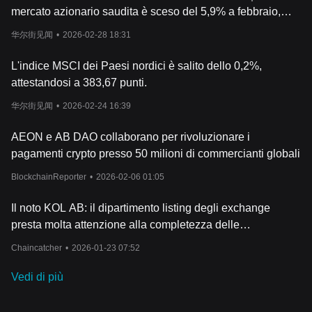
mercato azionario saudita è sceso del 5,9% a febbraio,
Aramco ha perso circa il 3,3%, mentre il mercato azionario
华尔街见闻
•
2026-02-28 18:31
egiziano è salito di oltre il 3,2%.
L'indice MSCI dei Paesi nordici è salito dello 0,2%,
attestandosi a 383,67 punti.
华尔街见闻
•
2026-02-24 16:39
AEON e AB DAO collaborano per rivoluzionare i
pagamenti crypto presso 50 milioni di commercianti globali
BlockchainReporter
•
2026-02-06 01:05
Il noto KOL AB: il dipartimento listing degli exchange
presta molta attenzione alla completezza delle
informazioni dei progetti sulle piattaforme di dati pubblici.
Chaincatcher
•
2026-01-23 07:52
Vedi di più