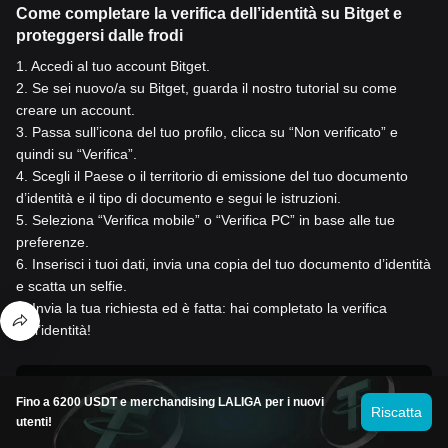
Come completare la verifica dell’identità su Bitget e
proteggersi dalle frodi
1
.
Accedi al tuo account Bitget.
2
.
Se sei nuovo/a su Bitget, guarda il nostro tutorial su come
creare un account.
3
.
Passa sull’icona del tuo profilo, clicca su “Non verificato” e
quindi su “Verifica”.
4
.
Scegli il Paese o il territorio di emissione del tuo documento
d’identità e il tipo di documento e segui le istruzioni.
5
.
Seleziona “Verifica mobile” o “Verifica PC” in base alle tue
preferenze.
6
.
Inserisci i tuoi dati, invia una copia del tuo documento d’identità
e scatta un selfie.
7
.
Invia la tua richiesta ed è fatta: hai completato la verifica
dell’identità!
Acquista AB per 1 USD
Fino a 6200 USDT e merchandising LALIGA per i nuovi
Riscatta
utenti!