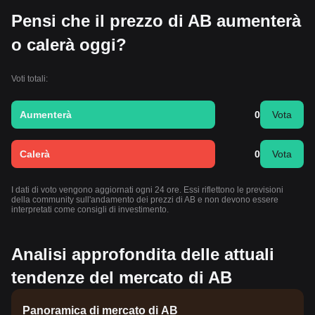
Pensi che il prezzo di AB aumenterà
o calerà oggi?
Voti totali:
Aumenterà
0
Vota
Calerà
0
Vota
I dati di voto vengono aggiornati ogni 24 ore. Essi riflettono le previsioni
della community sull'andamento dei prezzi di AB e non devono essere
interpretati come consigli di investimento.
Analisi approfondita delle attuali
tendenze del mercato di AB
Panoramica di mercato di AB