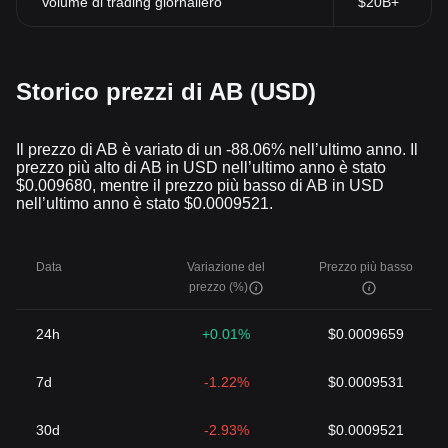
Volume di trading giornaliero
$20B+
Storico prezzi di AB (USD)
Il prezzo di AB è variato di un -88.06% nell’ultimo anno. Il
prezzo più alto di AB in USD nell’ultimo anno è stato
$0.009680, mentre il prezzo più basso di AB in USD
nell’ultimo anno è stato $0.0009521.
Data
Variazione del
Prezzo più basso
prezzo (%)
24h
+0.01%
$0.0009659
7d
-1.22%
$0.0009531
30d
-2.93%
$0.0009521