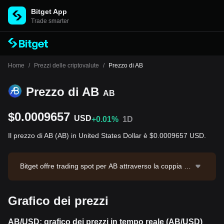
Bitget App
Trade smarter
Home
/
Prezzi delle criptovalute
/
Prezzo di AB
Prezzo di AB
AB
$0.0009657
USD
+0.01%
1D
Il prezzo di AB (AB) in United States Dollar è $0.0009657 USD.
Bitget offre trading spot per AB attraverso la coppia di
trading AB/USDT. Il prezzo attuale di AB/USDT è 0.00
0966, con un volume di trading nelle ultime 24 ore di
Grafico dei prezzi
$36,812.3. AB ha una capitalizzazione di mercato di
$95,431,186.3 e un'offerta circolante di 98.82B AB. Fo
nte dei dati: Bitget Exchange. Ultimo aggiornamento:
AB/USD: grafico dei prezzi in tempo reale (AB/USD)