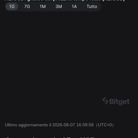
2026-08-07 16:09:58.
1G
7G
1M
3M
1A
Tutto
Ultimo aggiornamento il 2026-08-07 16:09:58
（UTC+0）