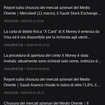
Report sulla chiusura dei mercati azionari del Medio
Oriente｜Mercoledì (11 marzo), il Saudi Stock Exchange
All Share Index ha chiuso in rialzo dello 0,11%, a
华尔街见闻
•
2026-03-11 15:00
10942,00 punti.
La carta di debito fisica "X Card" di X Money è emessa da
Visa ed è ora disponibile per la richiesta agli utenti
statunitensi in fase di test.
Odaily星球日报
•
2026-03-08 14:12
La procedura di apertura del conto X Money è stata
rivelata: attualmente sono richiesti solo nome, indirizzo di
residenza, ecc., mentre la verifica di sicurezza si basa sul
Odaily星球日报
•
2026-03-08 03:02
riconoscimento facciale o sul codice PIN.
Report sulla chiusura dei mercati azionari del Medio
Oriente｜Saudi Aramco chiude in rialzo di oltre l'1,6%, il
mercato azionario del Qatar scende di circa il 4,3%
华尔街见闻
•
2026-03-02 16:13
Chiusura dei mercati azionari del Medio Oriente｜Il