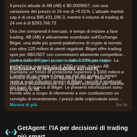
Il prezzo attuale di AB (AB) è $0.0009657, con una
variazione del prezzo in 24 ore di +0.01%. L'attuale market
cap è di circa $95,431,186.3, mentre il volume di trading di
24 ore è di $393,766.73.
Ora che comprendi il mercato, è tempo di iniziare a fare
trading. AB (AB) è attivamente scambiato sull'Exchange
Bitget, una delle più grandi piattaforme di crypto al mondo
con oltre 120 milioni di utenti registrati. Bitget offre trading
spot per AB/USDT con commissioni altamente competitive, a
partire dallo 0% per i maker e dallo 0.03% per i taker. La
Crea un conto Bitget gratuito e inizia a fare trading!
piattaforma supporta più di 1300 crypto, incluso AB,
Esclusione di responsabilità sui rischi
mantiene un fondo di protezione superiore a $300 milioni e
L'analisi di cui sopra si basa sui dati dei grafici in tempo
fornisce trading 24/7 con liquidità profonda. Bitget si
reale e sugli indicatori tecnici di Bitget, raccolti e analizzati
classifica costantemente tra i migliori exchange per volume
dal team di ricerca di Bitget. Le presenti informazioni sono
di trading di AB.
fornite solo a scopo di riferimento e non costituiscono un
consiglio di investimento. I prezzi delle criptovalute sono
estremamente volatili. Prendi decisioni di investimento in
Mostra di più
5m fa
base alla tua propensione al rischio.
GetAgent: l'IA per decisioni di trading
più smart