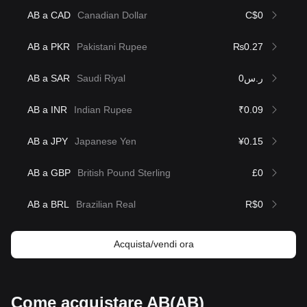
AB a CAD
Canadian Dollar
C$0
AB a PKR
Pakistani Rupee
₨0.27
AB a SAR
Saudi Riyal
ر.س0
AB a INR
Indian Rupee
₹0.09
AB a JPY
Japanese Yen
¥0.15
AB a GBP
British Pound Sterling
£0
AB a BRL
Brazilian Real
R$0
Acquista/vendi ora
Come acquistare AB(AB)