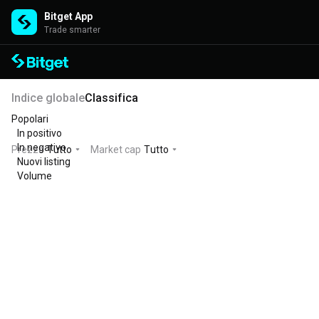
Bitget App
Trade smarter
Indice globale
Classifica
Popolari
In positivo
In negativo
Prezzo
Tutto
Market cap
Tutto
Nuovi listing
Volume