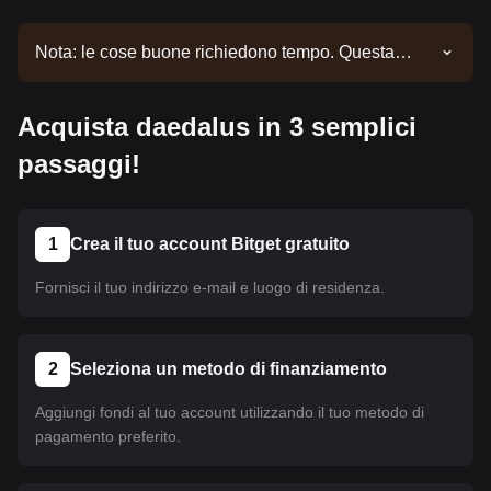
Nota: le cose buone richiedono tempo. Questa
moneta non è ancora stata listata. Continua a
seguire i nostri annunci per aggiornamenti sul
Acquista daedalus in 3 semplici
listing. Una volta disponibile su Bitget, puoi seguire
il nostro tutorial per acquistare la moneta. Lo stesso
passaggi!
tutorial è valido per tutte le criptovalute listate su
Bitget.
1
Crea il tuo account Bitget gratuito
Fornisci il tuo indirizzo e-mail e luogo di residenza.
2
Seleziona un metodo di finanziamento
Aggiungi fondi al tuo account utilizzando il tuo metodo di
pagamento preferito.