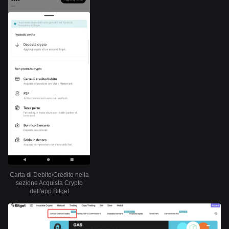
Carta di Debito/Credito nella
sezione Acquista Crypto
dell'app Bitget