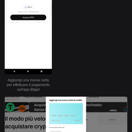
Aggiungi una nuova carta
per effettuare il pagamento
sull'app Bitget