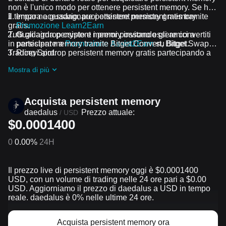
non è l'unico modo per ottenere persistent memory. Se hai
il tempo necessario, puoi ottenere persistent memory
Impara a guadagnare persistent memory gratis tramite
gratis.
Promozione Learn2Earn
Tutti gli airdrop crypto e i premi possono essere convertiti
Guadagna persistent memory invitando gli amici a
in persistent memory tramite Bitget Convert, Bitget Swap o
partecipare a
Promozione Assist2Earn
su Bitget.
Trading Spot.
Ricevi airdrop persistent memory gratis partecipando a
Sfide e promozioni in corso
Mostra di più
Acquista persistent memory
daedalus
Prezzo attuale:
/
USD
$0.0001400
0
0.00%
24H
Il prezzo live di persistent memory oggi è $0.0001400
USD, con un volume di trading nelle 24 ore pari a $0.00
USD. Aggiorniamo il prezzo di daedalus a USD in tempo
reale. daedalus è 0% nelle ultime 24 ore.
Acquista persistent memory ora