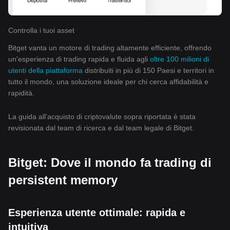
Controlla i tuoi asset
Bitget vanta un motore di trading altamente efficiente, offrendo
un'esperienza di trading rapida e fluida agli
oltre 100 milioni di
utenti della piattaforma
distribuiti in più di 150 Paesi e territori in
tutto il mondo, una soluzione ideale per chi cerca affidabilità e
rapidità.
La guida all'acquisto di criptovalute sopra riportata è stata
revisionata dal team di ricerca e dal team legale di Bitget.
Bitget: Dove il mondo fa trading di
persistent memory
Esperienza utente ottimale: rapida e
intuitiva