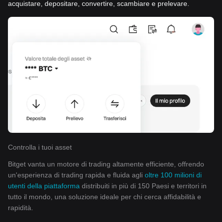
acquistare, depositare, convertire, scambiare e prelevare.
Controlla i tuoi asset
Bitget vanta un motore di trading altamente efficiente, offrendo
un'esperienza di trading rapida e fluida agli
oltre 100 milioni di
utenti della piattaforma
distribuiti in più di 150 Paesi e territori in
tutto il mondo, una soluzione ideale per chi cerca affidabilità e
rapidità.