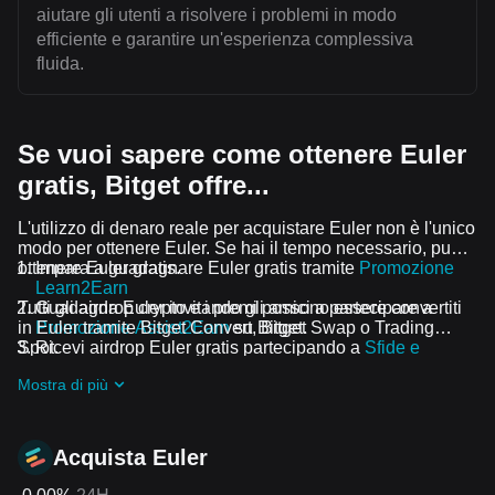
aiutare gli utenti a risolvere i problemi in modo
efficiente e garantire un'esperienza complessiva
fluida.
Se vuoi sapere come ottenere Euler
gratis, Bitget offre...
L'utilizzo di denaro reale per acquistare Euler non è l'unico
modo per ottenere Euler. Se hai il tempo necessario, puoi
ottenere Euler gratis.
Impara a guadagnare Euler gratis tramite
Promozione
Learn2Earn
Tutti gli airdrop crypto e i premi possono essere convertiti
Guadagna Euler invitando gli amici a partecipare a
in Euler tramite Bitget Convert, Bitget Swap o Trading
Promozione Assist2Earn
su Bitget.
Spot.
Ricevi airdrop Euler gratis partecipando a
Sfide e
promozioni in corso
Mostra di più
Acquista Euler