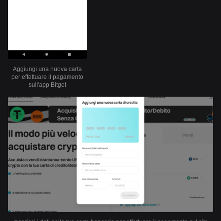
Aggiungi una nuova carta
per effettuare il pagamento
sull'app Bitget