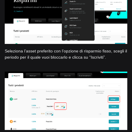
Seleziona l’asset preferito con l’opzione di risparmio fisso, scegli il
periodo per il quale vuoi bloccarlo e clicca su “Iscriviti”.