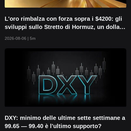
L'oro rimbalza con forza sopra i $4200: gli
sviluppi sullo Stretto di Hormuz, un dollaro
più debole e il ritorno dei capitali al centro
2026-08-06
|
5m
della scena
DXY: minimo delle ultime sette settimane a
99.65 — 99.40 è l'ultimo supporto?