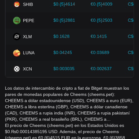
como Bitcoin.
$0.{5}4614
€0.{5}4009
C$0.
SHIB
Los inversores deben comprender esta dinámica para evitar
tomar decisiones equivocadas. Tras considerar estos
$0.{5}2881
€0.{5}2503
C$0.
PEPE
factores, los inversores también deben monitorear de cerca
los futuros cambios en el precio de Cheems (cheems.pet) y
ajustar sus estrategias de inversión en consecuencia en un
$0.1628
€0.1415
C$0.
XLM
mercado en evolución.
$0.04245
€0.03689
C$0.
LUNA
$0.003035
€0.002637
C$0.
XCN
Los datos de intercambio de cripto a fiat de Bitget muestran los
pares de monedas populares de Cheems (cheems.pet):
CHEEMS a dólar estadounidense (USD), CHEEMS a euro (EUR),
CHEEMS a libra esterlina (GBP), CHEEMS a dólar canadiense
(CAD), CHEEMS a rupia india (INR), CHEEMS a rupia pakistaní
(PKR), CHEEMS a real brasileño (BRL), CHEEMS a…
El precio de Cheems (cheems.pet) en los Estados Unidos es
$0.₨0.00014385195 USD. Además, el precio de Cheems
(cheems.pet) es €0.{6}4515 EUR en la eurozona, £0.{6}3858