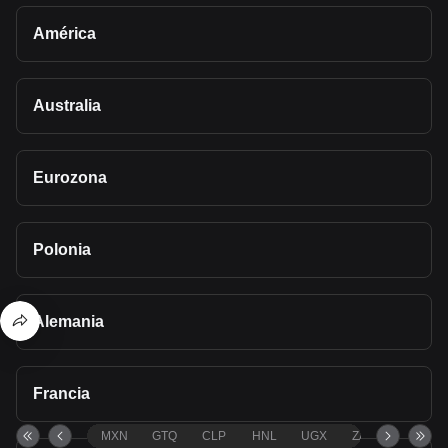
América
Australia
Eurozona
Polonia
Alemania
Francia
MXN
GTQ
CLP
HNL
UGX
ZAR
TND