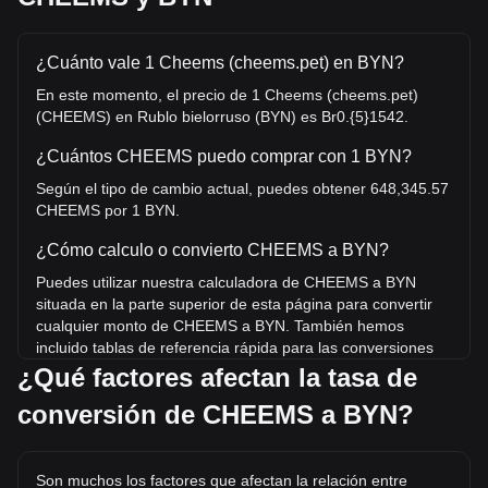
¿Cuánto vale 1 Cheems (cheems.pet) en BYN?
En este momento, el precio de 1 Cheems (cheems.pet)
(CHEEMS) en Rublo bielorruso (BYN) es Br0.{5}1542.
¿Cuántos CHEEMS puedo comprar con 1 BYN?
Según el tipo de cambio actual, puedes obtener 648,345.57
CHEEMS por 1 BYN.
¿Cómo calculo o convierto CHEEMS a BYN?
Puedes utilizar nuestra calculadora de CHEEMS a BYN
situada en la parte superior de esta página para convertir
cualquier monto de CHEEMS a BYN. También hemos
incluido tablas de referencia rápida para las conversiones
más populares. Por ejemplo, 5 BYN equivalen a
¿Qué factores afectan la tasa de
3,241,727.84 CHEEMS, mientras que 5 CHEEMS tienen un
conversión de CHEEMS a BYN?
costo estimado de 0.{5}7712BYN.
¿Cuál es el precio más alto de CHEEMS/BYN en la
historia?
Son muchos los factores que afectan la relación entre