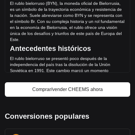
suministro circulante de 187,495,040,000,000 {5}. El
El rublo bielorruso (BYN), la moneda oficial de Bielorrusia,
volumen de trading de Cheems (cheems.pet) se modificó
es un símbolo de la trayectoria económica y resistencia de
en un +85.97% (Br1,648,474.03 BYN) en las últimas 24
la nación. Suele abreviarse como BYN y se representa con
horas. El último día de trading, el volumen de operaciones
el símbolo Br. Con su compleja historia y un rol fundamental
de CHEEMS fue Br1,917,550.47.
en la economía de
Bielorrusia, el rublo ofrece una visión
única de los desafíos y triunfos de este país de Europa del
Este.
Más información acerca de Cheems
Antecedentes históricos
(cheems.pet) en Bitget
El rublo bielorruso se presentó poco después de la
Precio de Cheems (cheems.pet)
independencia del país tras la disolución de la Unión
Predicción de precios de Cheems (cheems.pet)
Soviética en 1991. Es
te cambio marcó un momento
¿Qué es Cheems (cheems.pet) (CHEEMS)?
importante en la historia de Bielorrusia, ya que buscaba
Calculadora de ganancias de Cheems (cheems.pet)
establecer su propia identidad y autonomía económica. Los
primeros años del rublo estuvieron marcados por la
Comprar/vender CHEEMS ahora
hiperinflación y la inestabilidad económica, reflejo de la
tumu
ltuosa transición de la república soviética a un estado
independiente.
Diseño y simbolismo
Conversiones populares
El diseño del rublo bielorruso refleja el patrimonio cultural y
la identidad nacional del país. En los billetes y monedas