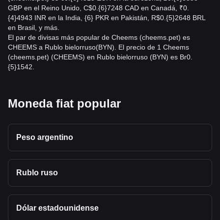
GBP en el Reino Unido, C$0.{6}7248 CAD en Canadá, ₹0.
{4}4943 INR en la India, {6} PKR en Pakistán, R$0.{5}2648 BRL
en Brasil, y más.
El par de divisas más popular de Cheems (cheems.pet) es
CHEEMS a Rublo bielorruso(BYN). El precio de 1 Cheems
(cheems.pet) (CHEEMS) en Rublo bielorruso (BYN) es Br0.
{5}1542.
Moneda fiat popular
Peso argentino
Rublo ruso
Dólar estadounidense