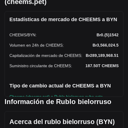
(cheems.pet)
Estadísticas de mercado de CHEEMS a BYN
CHEEMS
/
BYN
:
Br0.{5}1542
Volumen en 24h de CHEEMS
:
Br3,566,024.5
Capitalización de mercado de CHEEMS
:
Br289,189,968.51
Suministro circulante de CHEEMS
:
187.50T
CHEEMS
Tipo de cambio actual de CHEEMS a BYN
Cheems (cheems.pet) a Rublo bielorruso sube esta
Información de Rublo bielorruso
semana.
El precio de mercado actual de Cheems (cheems.pet) es de
Br0.CHEEMS1542 por CHEEMS y tiene una capitalización
Acerca del rublo bielorruso (BYN)
de mercado total de Br289,189,968.51 BYN basada en un