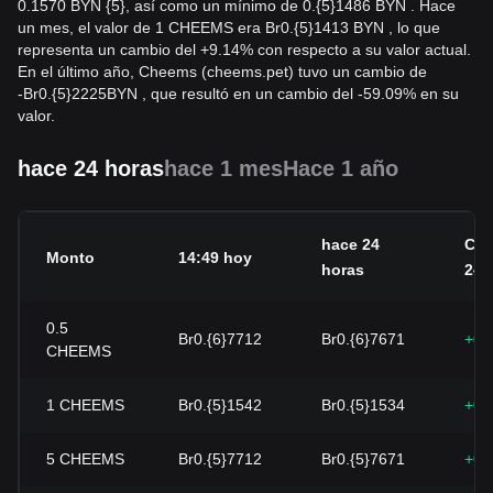
0.1570 BYN {5}, así como un mínimo de 0.{5}1486 BYN . Hace
un mes, el valor de 1 CHEEMS era Br0.{5}1413 BYN , lo que
representa un cambio del +9.14% con respecto a su valor actual.
En el último año, Cheems (cheems.pet) tuvo un cambio de
-
Br
0.{5}2225
BYN
, que resultó en un cambio del -59.09% en su
valor.
hace 24 horas
hace 1 mes
Hace 1 año
hace 24
Cam
Monto
14:49 hoy
horas
24h
0.5
Br0.{6}7712
Br0.{6}7671
+0.
CHEEMS
1
CHEEMS
Br0.{5}1542
Br0.{5}1534
+0.
5
CHEEMS
Br0.{5}7712
Br0.{5}7671
+0.