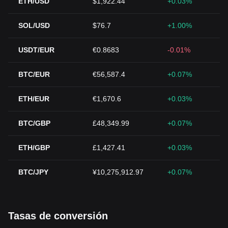
ETH/USD
$1,922.44
+0.03%
SOL/USD
$76.7
+1.00%
USDT/EUR
€0.8683
-0.01%
BTC/EUR
€56,587.4
+0.07%
ETH/EUR
€1,670.6
+0.03%
BTC/GBP
£48,349.99
+0.07%
ETH/GBP
£1,427.41
+0.03%
BTC/JPY
¥10,275,912.97
+0.07%
Tasas de conversión