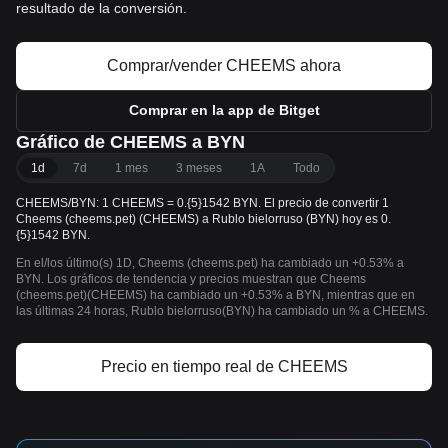
resultado de la conversión.
Comprar/vender CHEEMS ahora
Comprar en la app de Bitget
Gráfico de CHEEMS a BYN
1d
7d
1 mes
3 meses
1A
Todo
CHEEMS/BYN: 1 CHEEMS = 0.{5}1542 BYN. El precio de convertir 1
Cheems (cheems.pet) (CHEEMS) a Rublo bielorruso (BYN) hoy es 0.
{5}1542 BYN.
En el/los último(s) 1D, Cheems (cheems.pet) ha cambiado un +0.53% a
BYN. Los gráficos de tendencia y precios muestran que Cheems
(cheems.pet)(CHEEMS) ha cambiado un +0.53% a BYN, mientras que en
las últimas 24 horas, Rublo bielorruso(BYN) ha cambiado un % a CHEEMS.
Precio en tiempo real de CHEEMS