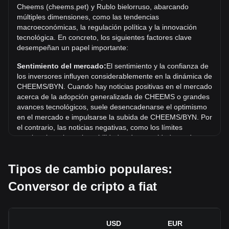
Cheems (cheems.pet) y Rublo bielorruso, abarcando
El precio máximo histórico de 1 CHEEMS en BYN es Br0.
múltiples dimensiones, como las tendencias
{5}6439. Queda por ver si el valor de 1 CHEEMS/BYN
macroeconómicas, la regulación política y la innovación
superará el máximo histórico actual.
tecnológica. En concreto, los siguientes factores clave
desempeñan un papel importante:
¿Cuál es la tendencia del precio de Cheems
(cheems.pet) en BYN?
Sentimiento del mercado:
El sentimiento y la confianza de
En los últimos 7 días, el tipo de cambio de Cheems
los inversores influyen considerablemente en la dinámica de
(cheems.pet) (CHEEMS) aumentó un 7.52%. Durante el
CHEEMS/BYN. Cuando hay noticias positivas en el mercado
último mes, el tipo de cambio de Cheems (cheems.pet)
acerca de la adopción generalizada de CHEEMS o grandes
(CHEEMS) aumentó un 9.14% frente a Rublo bielorruso
avances tecnológicos, suele desencadenarse el optimismo
(BYN).
en el mercado e impulsarse la subida de CHEEMS/BYN. Por
el contrario, las noticias negativas, como los límites
regulatorios y las vulnerabilidades de seguridad, pueden
desencadenar el pánico en el mercado y provocar un
descenso de CHEEMS/BYN.
Tipos de cambio populares:
Entorno regulatorio:
Las políticas y regulaciones
Conversor de cripto a fiat
gubernamentales en torno a las criptomonedas repercuten
directamente en su aceptación, lo que a su vez determina
su valor en relación con monedas tradicionales como el
dólar estadounidense. Las regulaciones claras y favorables
USD
EUR
pueden aumentar la confianza de los inversores en las