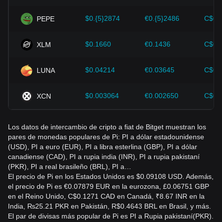
tienen distinta liquidez, volumen de operaciones,
tomar decisiones equivocadas. Tras considerar estos
comisiones, spreads, participantes del mercado y
factores, los inversores también deben monitorear de cerca
$0.{5}2874
€0.{5}2486
C$0.
PEPE
mecanismos de formación de precios.
los futuros cambios en el precio de Pi y ajustar sus
estrategias de inversión en consecuencia en un mercado en
¿Son precisas las calculadoras de conversión de PI a
evolución.
$0.1660
€0.1436
C$0.
XLM
PKR?
Las calculadoras ofrecen estimaciones útiles, pero sus
$0.04214
€0.03645
C$0.
LUNA
resultados pueden demorarse y quizás no incluyan las
comisiones de trading, los cargos por retiro, los spreads ni
los costos de conversión locales.
$0.003064
€0.002650
C$0.
XCN
¿Qué factores afectan el precio de PI en relación con
el PKR?
Los datos de intercambio de cripto a fiat de Bitget muestran los
pares de monedas populares de Pi: PI a dólar estadounidense
El tipo de cambio está influido por la demanda de PI en el
(USD), PI a euro (EUR), PI a libra esterlina (GBP), PI a dólar
mercado, su disponibilidad, los avances de la red, las
canadiense (CAD), PI a rupia india (INR), PI a rupia pakistaní
novedades regulatorias, las tendencias generales de las
(PKR), PI a real brasileño (BRL), PI a…
criptomonedas y los cambios en el valor de la rupia
El precio de Pi en los Estados Unidos es $0.09108 USD. Además,
pakistaní.
el precio de Pi es €0.07879 EUR en la eurozona, £0.06751 GBP
en el Reino Unido, C$0.1271 CAD en Canadá, ₹8.67 INR en la
¿Qué debería verificar antes de convertir PI a PKR?
India, ₨25.21 PKR en Pakistán, R$0.4643 BRL en Brasil, y más.
Verificá la cotización actual, la legitimidad de la plataforma,
El par de divisas más popular de Pi es PI a Rupia pakistaní(PKR).
las comisiones de transacción, las reglas de retiro, las