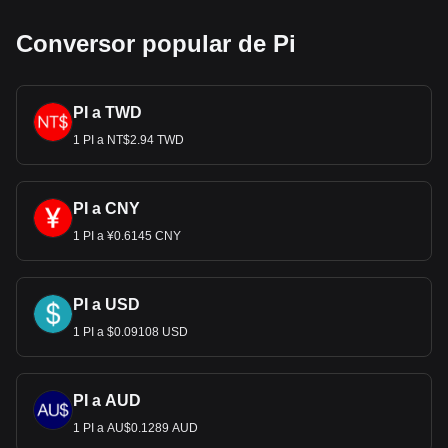
Conversor popular de Pi
PI a TWD
1 PI a NT$2.94 TWD
PI a CNY
1 PI a ¥0.6145 CNY
PI a USD
1 PI a $0.09108 USD
PI a AUD
1 PI a AU$0.1289 AUD