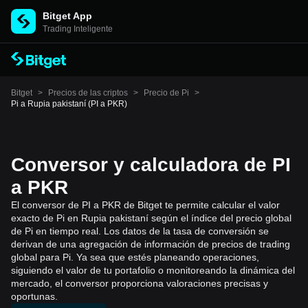
Bitget App
Trading Inteligente
Bitget
>
Precios de las criptos
>
Precio de Pi
>
Pi a Rupia pakistaní (PI a PKR)
Conversor y calculadora de PI
a PKR
El conversor de PI a PKR de Bitget te permite calcular el valor
exacto de Pi en Rupia pakistaní según el índice del precio global
de Pi en tiempo real. Los datos de la tasa de conversión se
derivan de una agregación de información de precios de trading
global para Pi. Ya sea que estés planeando operaciones,
siguiendo el valor de tu portafolio o monitoreando la dinámica del
mercado, el conversor proporciona valoraciones precisas y
oportunas.