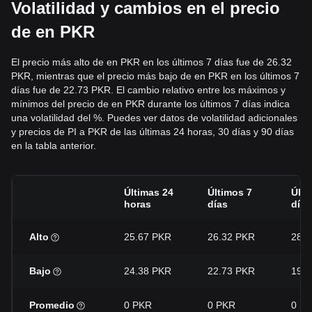
Volatilidad y cambios en el precio
de en PKR
El precio más alto de en PKR en los últimos 7 días fue de 26.32
PKR, mientras que el precio más bajo de en PKR en los últimos 7
días fue de 22.73 PKR. El cambio relativo entre los máximos y
mínimos del precio de en PKR durante los últimos 7 días indica
una volatilidad del %. Puedes ver datos de volatilidad adicionales
y precios de PI a PKR de las últimas 24 horas, 30 días y 90 días
en la tabla anterior.
Últimas 24
Últimos 7
Últi
horas
días
días
Alto
25.67 PKR
26.32 PKR
28.
Bajo
24.38 PKR
22.73 PKR
19.
Promedio
0 PKR
0 PKR
0 P