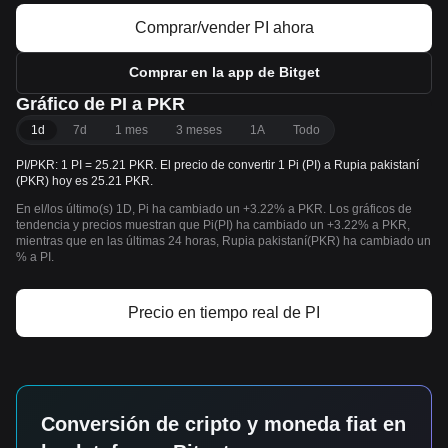
Comprar/vender PI ahora
Comprar en la app de Bitget
Gráfico de PI a PKR
1d
7d
1 mes
3 meses
1A
Todo
PI/PKR: 1 PI = 25.21 PKR. El precio de convertir 1 Pi (PI) a Rupia pakistaní
(PKR) hoy es 25.21 PKR.
En el/los último(s) 1D, Pi ha cambiado un +3.22% a PKR. Los gráficos de
tendencia y precios muestran que Pi(PI) ha cambiado un +3.22% a PKR,
mientras que en las últimas 24 horas, Rupia pakistaní(PKR) ha cambiado un
% a PI.
Precio en tiempo real de PI
Conversión de cripto y moneda fiat en