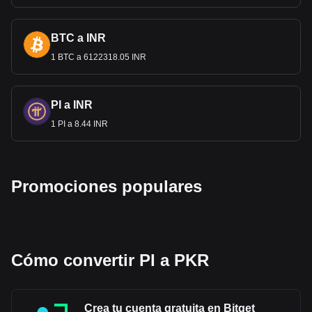
BTC a INR
1 BTC a 6122318.05 INR
PI a INR
1 PI a 8.44 INR
Promociones populares
Cómo convertir PI a PKR
Crea tu cuenta gratuita en Bitget