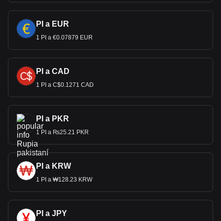
PI a EUR
1 PI a €0.07879 EUR
PI a CAD
1 PI a C$0.1271 CAD
PI a PKR
1 PI a ₨25.21 PKR
PI a KRW
1 PI a ₩128.23 KRW
PI a JPY