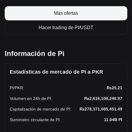
Más ofertas
Hacer trading de PI/USDT
Información de Pi
Estadísticas de mercado de PI a PKR
PI
/
PKR
:
₨25.21
Volumen en 24h de PI
:
₨2,616,108,240.97
Capitalización de mercado de PI
:
₨278,371,085,451.49
Suministro circulante de PI
:
11.04B
PI