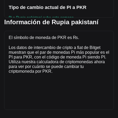
Tipo de cambio actual de PI a PKR
Pi a Rupia pakistaní sube esta semana.
Información de Rupia pakistaní
El precio de mercado actual de Pi es de ₨25.21 por PI y
tiene una capitalización de mercado total de
₨278,371,085,451.49 PKR basada en un suministro
El símbolo de moneda de PKR es ₨.
circulante de 11,041,699,000 PI. El volumen de trading de
Los datos de intercambio de cripto a fiat de Bitget
Pi se modificó en un -18.31% (₨-586,241,325.79 PKR) en
muestran que el par de monedas Pi más popular es el
las últimas 24 horas. El último día de trading, el volumen de
PI para PKR, con el código de moneda Pi siendo PI.
operaciones de PI fue ₨3,202,349,566.76.
Utiliza nuestra calculadora de criptomonedas ahora
para ver por cuánto se puede cambiar tu
criptomoneda por PKR.
Más información acerca de Pi en Bitget
Precio de Pi
Predicción de precios de Pi
¿Qué es Pi (PI)?
Calculadora de ganancias de Pi