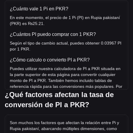
¿Cuánto vale 1 Pi en PKR?
En este momento, el precio de 1 Pi (PI) en Rupia pakistaní
(PKR) es ₨25.21.
¿Cuántos PI puedo comprar con 1 PKR?
Según el tipo de cambio actual, puedes obtener 0.03967 PI
por 1 PKR.
¿Cómo calculo o convierto PI a PKR?
Puedes utilizar nuestra calculadora de PI a PKR situada en
la parte superior de esta página para convertir cualquier
monto de PI a PKR. También hemos incluido tablas de
referencia rápida para las conversiones más populares. Por
ejemplo, 5 PKR equivalen a 0.1983 PI, mientras que 5 PI
¿Qué factores afectan la tasa de
tienen un costo estimado de 126.05PKR.
conversión de PI a PKR?
¿Cuál es el precio más alto de PI/PKR en la historia?
El precio máximo histórico de 1 PI en PKR es ₨825.31.
Son muchos los factores que afectan la relación entre Pi y
Queda por ver si el valor de 1 PI/PKR superará el máximo
Rupia pakistaní, abarcando múltiples dimensiones, como
histórico actual.