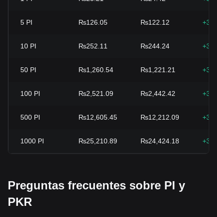
5
PI
₨126.05
₨122.12
+3.
10
PI
₨252.11
₨244.24
+3.
50
PI
₨1,260.54
₨1,221.21
+3.
100
PI
₨2,521.09
₨2,442.42
+3.
500
PI
₨12,605.45
₨12,212.09
+3.
1000
PI
₨25,210.89
₨24,424.18
+3.
Preguntas frecuentes sobre PI y
PKR