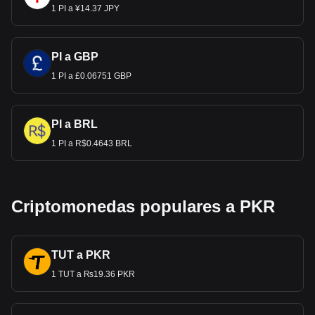
1 PI a ¥14.37 JPY
PI a GBP
1 PI a £0.06751 GBP
PI a BRL
1 PI a R$0.4643 BRL
Criptomonedas populares a PKR
TUT a PKR
1 TUT a ₨19.36 PKR