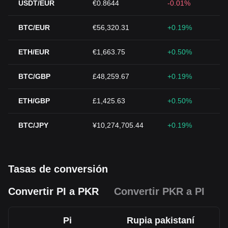
USDT/EUR
€0.8644
-0.01%
BTC/EUR
€56,320.31
+0.19%
ETH/EUR
€1,663.75
+0.50%
BTC/GBP
£48,259.67
+0.19%
ETH/GBP
£1,425.63
+0.50%
BTC/JPY
¥10,274,705.44
+0.19%
Tasas de conversión
Convertir PI a PKR
Convertir PKR a PI
Pi
Rupia pakistaní