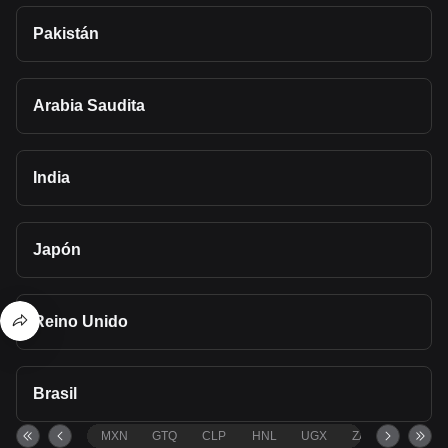
Pakistán
Arabia Saudita
India
Japón
Reino Unido
Brasil
MXN
GTQ
CLP
HNL
UGX
ZAR
TND