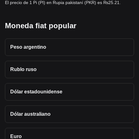
El precio de 1 Pi (PI) en Rupia pakistaní (PKR) es ₨25.21.
regulaciones aplicables y la seguridad de la billetera. Usá
únicamente servicios oficiales y evitá a cualquiera que
prometa rendimientos garantizados.
Moneda fiat popular
Peso argentino
Rublo ruso
Dólar estadounidense
Dólar australiano
Euro