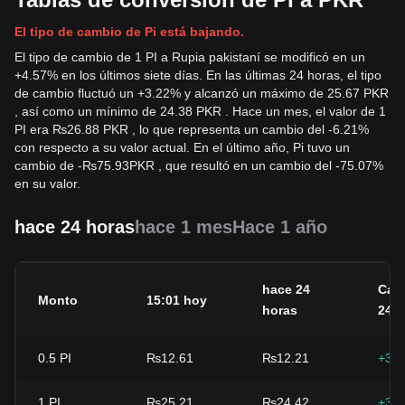
El tipo de cambio de Pi está bajando.
El tipo de cambio de 1 PI a Rupia pakistaní se modificó en un
+4.57% en los últimos siete días. En las últimas 24 horas, el tipo
de cambio fluctuó un +3.22% y alcanzó un máximo de 25.67 PKR
, así como un mínimo de 24.38 PKR . Hace un mes, el valor de 1
PI era ₨26.88 PKR , lo que representa un cambio del -6.21%
con respecto a su valor actual. En el último año, Pi tuvo un
cambio de
-
₨
75.93
PKR
, que resultó en un cambio del -75.07%
en su valor.
hace 24 horas
hace 1 mes
Hace 1 año
hace 24
Cam
Monto
15:01 hoy
horas
24h
0.5
PI
₨12.61
₨12.21
+3.
1
PI
₨25.21
₨24.42
+3.