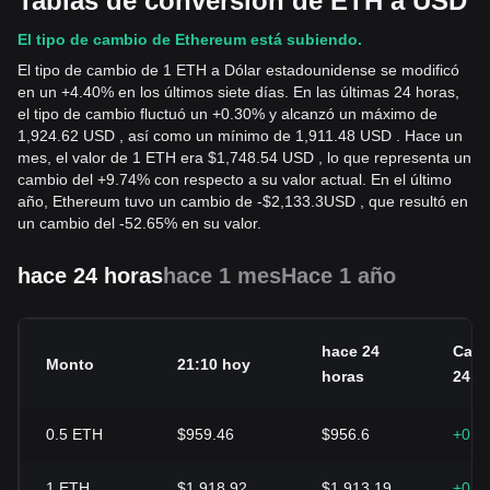
Tablas de conversión de ETH a USD
El tipo de cambio de Ethereum está subiendo.
El tipo de cambio de 1 ETH a Dólar estadounidense se modificó
en un +4.40% en los últimos siete días. En las últimas 24 horas,
el tipo de cambio fluctuó un +0.30% y alcanzó un máximo de
1,924.62 USD , así como un mínimo de 1,911.48 USD . Hace un
mes, el valor de 1 ETH era $1,748.54 USD , lo que representa un
cambio del +9.74% con respecto a su valor actual. En el último
año, Ethereum tuvo un cambio de
-
$
2,133.3
USD
, que resultó en
un cambio del -52.65% en su valor.
hace 24 horas
hace 1 mes
Hace 1 año
hace 24
Camb
Monto
21:10 hoy
horas
24h
0.5
ETH
$959.46
$956.6
+0.3
1
ETH
$1,918.92
$1,913.19
+0.3