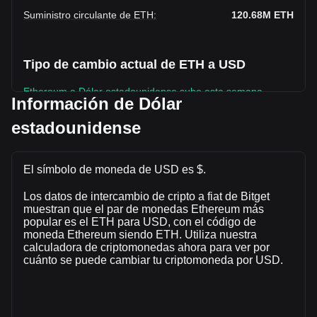
Suministro circulante de ETH
:
120.68M
ETH
Tipo de cambio actual de ETH a USD
Ethereum a Dólar estadounidense sube esta semana.
Información de Dólar
El precio de mercado actual de Ethereum es de $1,918.92
estadounidense
por ETH y tiene una capitalización de mercado total de
$231,578,706,951.59 USD basada en un suministro
circulante de 120,682,090 ETH. El volumen de trading de
El símbolo de moneda de USD es $.
Ethereum se modificó en un -57.04% ($-5,148,242,820.12
USD) en las últimas 24 horas. El último día de trading, el
Los datos de intercambio de cripto a fiat de Bitget
volumen de operaciones de ETH fue $9,026,177,520.68.
muestran que el par de monedas Ethereum más
popular es el ETH para USD, con el código de
moneda Ethereum siendo ETH. Utiliza nuestra
Más información acerca de Ethereum en
calculadora de criptomonedas ahora para ver por
Bitget
cuánto se puede cambiar tu criptomoneda por USD.
Precio de Ethereum
Predicción de precios de Ethereum
¿Qué es Ethereum (ETH)?