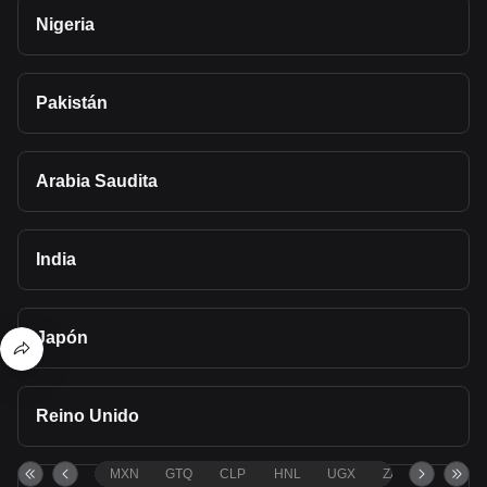
Nigeria
Pakistán
Arabia Saudita
India
Japón
Reino Unido
MXN
GTQ
CLP
HNL
UGX
ZAR
TND