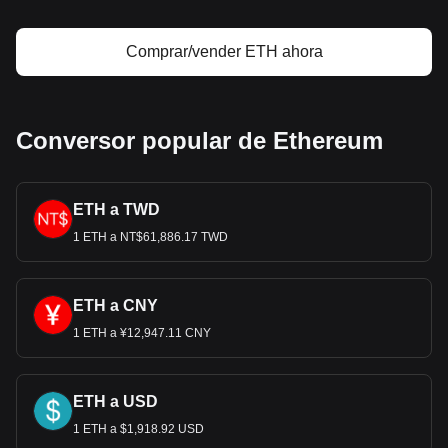
Comprar/vender ETH ahora
Conversor popular de Ethereum
ETH a TWD
1 ETH a NT$61,886.17 TWD
ETH a CNY
1 ETH a ¥12,947.11 CNY
ETH a USD
1 ETH a $1,918.92 USD