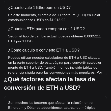
¿Cuánto vale 1 Ethereum en USD?
En este momento, el precio de 1 Ethereum (ETH) en Dólar
estadounidense (USD) es $1,918.92.
¿Cuántos ETH puedo comprar con 1 USD?
Según el tipo de cambio actual, puedes obtener 0.0005211
ETH por 1 USD.
¿Cómo calculo o convierto ETH a USD?
Puedes utilizar nuestra calculadora de ETH a USD situada
en la parte superior de esta página para convertir cualquier
monto de ETH a USD. También hemos incluido tablas de
referencia rápida para las conversiones más populares. Por
ejemplo, 5 USD equivalen a 0.002606 ETH, mientras que 5
¿Qué factores afectan la tasa de
ETH tienen un costo estimado de 9,594.58USD.
conversión de ETH a USD?
¿Cuál es el precio más alto de ETH/USD en la
historia?
Son muchos los factores que afectan la relación entre
El precio máximo histórico de 1 ETH en USD es $4,953.73.
Ethereum y Dólar estadounidense, abarcando múltiples
Queda por ver si el valor de 1 ETH/USD superará el