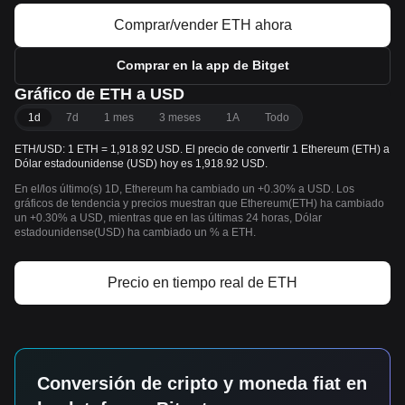
Comprar/vender ETH ahora
Comprar en la app de Bitget
Gráfico de ETH a USD
1d
7d
1 mes
3 meses
1A
Todo
ETH/USD: 1 ETH = 1,918.92 USD. El precio de convertir 1 Ethereum (ETH) a
Dólar estadounidense (USD) hoy es 1,918.92 USD.
En el/los último(s) 1D, Ethereum ha cambiado un +0.30% a USD. Los
gráficos de tendencia y precios muestran que Ethereum(ETH) ha cambiado
un +0.30% a USD, mientras que en las últimas 24 horas, Dólar
estadounidense(USD) ha cambiado un % a ETH.
Precio en tiempo real de ETH
Conversión de cripto y moneda fiat en