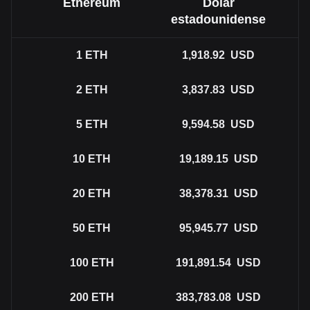
Ethereum
Dólar
estadounidense
1
ETH
1,918.92
USD
2
ETH
3,837.83
USD
5
ETH
9,594.58
USD
10
ETH
19,189.15
USD
20
ETH
38,378.31
USD
50
ETH
95,945.77
USD
100
ETH
191,891.54
USD
200
ETH
383,783.08
USD