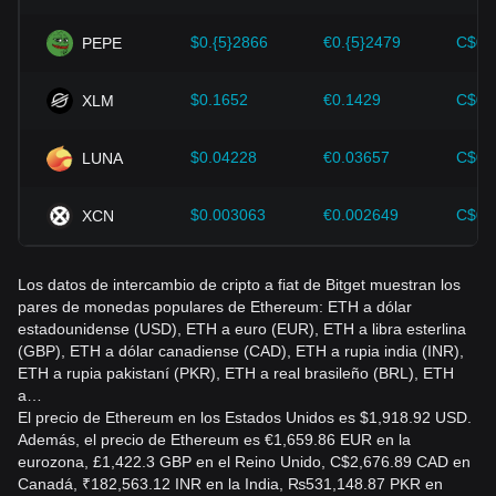
Los inversores deben comprender esta dinámica para evitar
momento de actualización. Las diferencias de precio
tomar decisiones equivocadas. Tras considerar estos
grandes suelen ser temporales y pueden reducirse
$0.{5}2866
€0.{5}2479
C$0.
PEPE
factores, los inversores también deben monitorear de cerca
mediante el arbitraje.
los futuros cambios en el precio de Ethereum y ajustar sus
estrategias de inversión en consecuencia en un mercado en
$0.1652
€0.1429
C$0.
XLM
¿Cuánto vale 1 ETH en USD?
evolución.
El valor de 1 ETH en USD depende del precio actual del
mercado. Como los precios de las criptomonedas fluctúan
$0.04228
€0.03657
C$0.
LUNA
constantemente, consultá una fuente de precios
actualizada, como Bitget Exchange, o un proveedor
$0.003063
€0.002649
C$0.
XCN
confiable de datos de mercado para conocer el valor más
reciente.
Los datos de intercambio de cripto a fiat de Bitget muestran los
¿Puedo convertir ETH a USD sin vender ETH?
pares de monedas populares de Ethereum: ETH a dólar
Podés estimar su valor en USD sin venderlo multiplicando tu
estadounidense (USD), ETH a euro (EUR), ETH a libra esterlina
saldo de ETH por la cotización actual de ETH/USD. Sin
(GBP), ETH a dólar canadiense (CAD), ETH a rupia india (INR),
embargo, para recibir USD efectivamente, por lo general
ETH a rupia pakistaní (PKR), ETH a real brasileño (BRL), ETH
tenés que vender o convertir ETH a través de una
a…
plataforma compatible y contemplar las comisiones.
El precio de Ethereum en los Estados Unidos es $1,918.92 USD.
Además, el precio de Ethereum es €1,659.86 EUR en la
¿Qué comisiones se aplican al convertir ETH a USD?
eurozona, £1,422.3 GBP en el Reino Unido, C$2,676.89 CAD en
Los costos potenciales pueden incluir las comisiones de gas
Canadá, ₹182,563.12 INR en la India, ₨531,148.87 PKR en