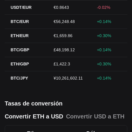
USDT/EUR
€0.8643
-0.02%
BTC/EUR
€56,248.48
+0.14%
ETH/EUR
€1,659.86
+0.30%
BTC/GBP
£48,198.12
+0.14%
ETH/GBP
£1,422.3
+0.30%
BTC/JPY
¥10,261,602.11
+0.14%
Tasas de conversión
Convertir ETH a USD
Convertir USD a ETH