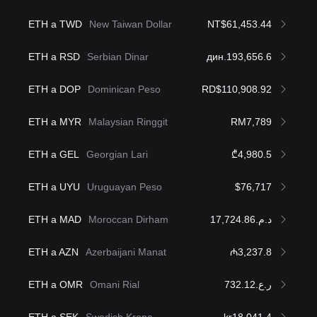
ETH a TWD
New Taiwan Dollar
NT$61,453.44
ETH a RSD
Serbian Dinar
дин.193,656.6
ETH a DOP
Dominican Peso
RD$110,908.92
ETH a MYR
Malaysian Ringgit
RM7,789
ETH a GEL
Georgian Lari
₾4,980.5
ETH a UYU
Uruguayan Peso
$76,717
ETH a MAD
Moroccan Dirham
د.م.17,724.86
ETH a AZN
Azerbaijani Manat
₼3,237.8
ETH a OMR
Omani Rial
ر.ع.732.12
ETH a SEK
Swedish Krona
kr18,041.4