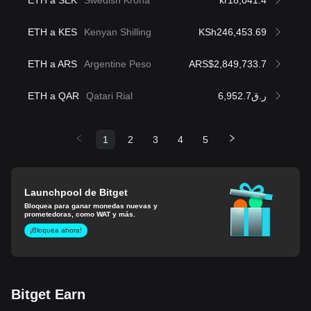
ETH a KES
Kenyan Shilling
KSh246,453.69
ETH a ARS
Argentine Peso
ARS$2,849,733.7
ETH a QAR
Qatari Rial
ر.ق6,952.7
1
2
3
4
5
Launchpool de Bitget
Bloquea para ganar monedas nuevas y
prometedoras, como WAT y más.
¡Bloquea ahora!
Bitget Earn