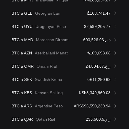
BTC a GEL
Georgian Lari
₾168,741.47
BTC a UYU
Uruguayan Peso
$2,599,205.77
BTC a MAD
Moroccan Dirham
د.م.600,526.03
BTC a AZN
Azerbaijani Manat
₼109,698.08
BTC a OMR
Omani Rial
ر.ع.24,804.67
BTC a SEK
Swedish Krona
kr611,250.63
BTC a KES
Kenyan Shilling
KSh8,349,960.08
BTC a ARS
Argentine Peso
ARS$96,550,239.94
BTC a QAR
Qatari Rial
ر.ق235,560.5