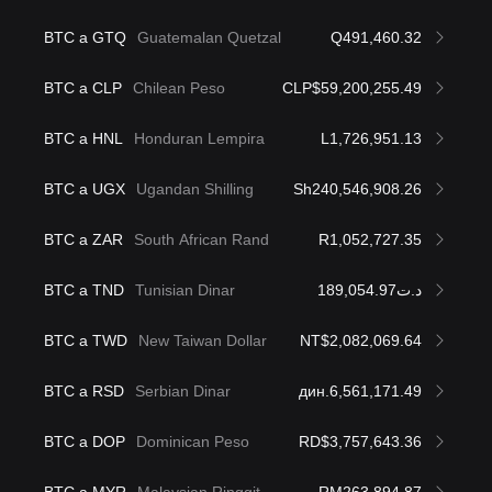
BTC a GTQ
Guatemalan Quetzal
Q491,460.32
BTC a CLP
Chilean Peso
CLP$59,200,255.49
BTC a HNL
Honduran Lempira
L1,726,951.13
BTC a UGX
Ugandan Shilling
Sh240,546,908.26
BTC a ZAR
South African Rand
R1,052,727.35
BTC a TND
Tunisian Dinar
د.ت189,054.97
BTC a TWD
New Taiwan Dollar
NT$2,082,069.64
BTC a RSD
Serbian Dinar
дин.6,561,171.49
BTC a DOP
Dominican Peso
RD$3,757,643.36
BTC a MYR
Malaysian Ringgit
RM263,894.87