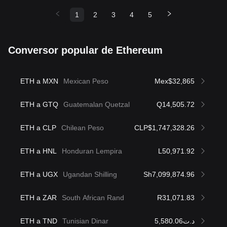
1
2
3
4
5
Conversor popular de Ethereum
ETH a MXN
Mexican Peso
Mex$32,865
ETH a GTQ
Guatemalan Quetzal
Q14,505.72
ETH a CLP
Chilean Peso
CLP$1,747,328.26
ETH a HNL
Honduran Lempira
L50,971.92
ETH a UGX
Ugandan Shilling
Sh7,099,874.96
ETH a ZAR
South African Rand
R31,071.83
ETH a TND
Tunisian Dinar
د.ت5,580.06