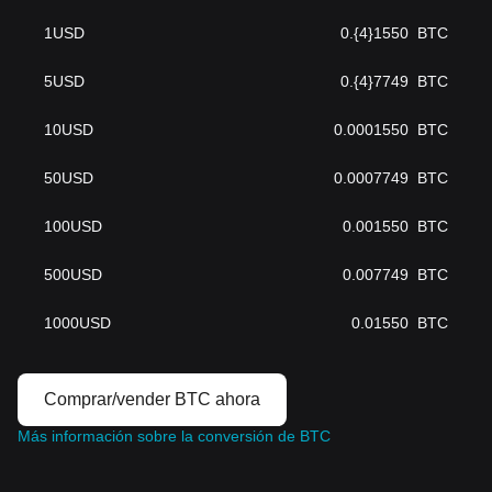
1
USD
0.{4}1550
BTC
5
USD
0.{4}7749
BTC
10
USD
0.0001550
BTC
50
USD
0.0007749
BTC
100
USD
0.001550
BTC
500
USD
0.007749
BTC
1000
USD
0.01550
BTC
Comprar/vender BTC ahora
Más información sobre la conversión de BTC