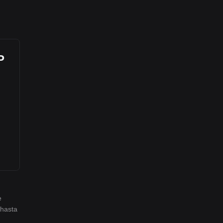
P
e
 hasta