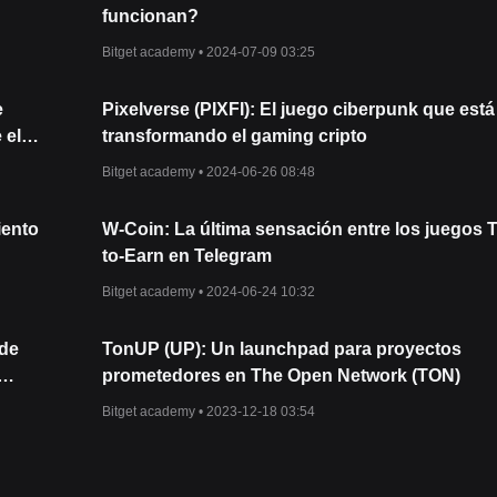
funcionan?
Bitget academy •
2024-07-09 03:25
e
Pixelverse (PIXFI): El juego ciberpunk que está
 el
transformando el gaming cripto
Bitget academy •
2024-06-26 08:48
iento
W-Coin: La última sensación entre los juegos 
to-Earn en Telegram
Bitget academy •
2024-06-24 10:32
 de
TonUP (UP): Un launchpad para proyectos
prometedores en The Open Network (TON)
Bitget academy •
2023-12-18 03:54