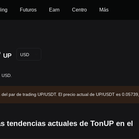
ding
Futuros
Earn
Centro
Más
P
UP
USD
- USD.
és del par de trading UP/USDT. El precio actual de UP/USDT es 0.05739
rcado de -- y un suministro circulante de --. Fuente de datos: exchang
as tendencias actuales de TonUP en el