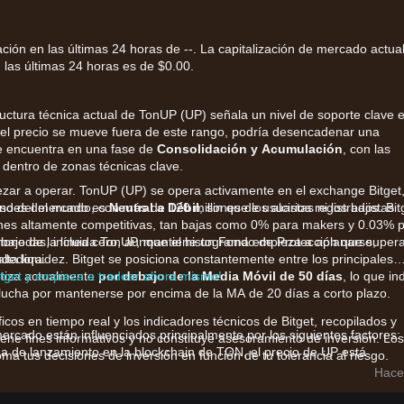
ación en las últimas 24 horas de --. La capitalización de mercado actua
las últimas 24 horas es de $0.00.
tructura técnica actual de TonUP (UP) señala un nivel de soporte clave 
i el precio se mueve fuera de este rango, podría desencadenar una
e encuentra en una fase de
Consolidación y Acumulación
, con las
 dentro de zonas técnicas clave.
zar a operar. TonUP (UP) se opera activamente en el exchange Bitget
des del mundo, con más de 120 millones de usuarios registrados. Bit
ulso del mercado es
Neutral a Débil
, sin que los alcistas ni los bajistas
nes altamente competitivas, tan bajas como 0% para makers y 0.03% 
monedas, incluida TonUP, mantiene un Fondo de Protección que supera
bajo de la línea cero, aunque el histograma empieza a aplanarse,
ndedora.
lta liquidez. Bitget se posiciona constantemente entre los principales
itget y empieza a tradear ahora mismo!
otiza actualmente
por debajo de la Media Móvil de 50 días
, lo que in
 lucha por mantenerse por encima de la MA de 20 días a corto plazo.
ficos en tiempo real y los indicadores técnicos de Bitget, recopilados y
rcado están influenciados principalmente por los siguientes factores:
iene fines informativos y no constituye asesoramiento de inversión. Los
 de lanzamiento en la blockchain de TON, el precio de UP está
ma tus decisiones de inversión en función de tu tolerancia al riesgo.
actividad de proyectos dentro de la red TON.
Hace
s recientes en el volumen diario de operaciones sugieren un enfoque
tas, lo que ha derivado en un movimiento lateral del precio.