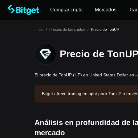
Comprar cripto
Mercados
Tra
Inicio
/
Precios de las criptos
/
Precio de TonUP
Precio de TonU
El precio de TonUP (UP) en United States Dollar es -
Bitget ofrece trading en spot para TonUP a trav
$11,126.85. TonUP tiene una capitalización de me
1:27:02.
Análisis en profundidad de l
mercado