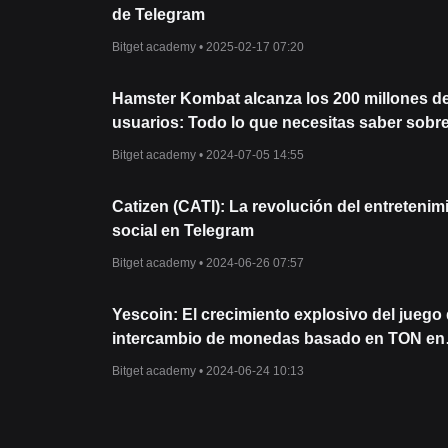
de Telegram
Bitget academy •
2025-02-17 07:20
Hamster Kombat alcanza los 200 millones d
usuarios: Todo lo que necesitas saber sobre
próximo airdrop
Bitget academy •
2024-07-05 14:55
Catizen (CATI): La revolución del entretenim
social en Telegram
Bitget academy •
2024-06-26 07:57
Yescoin: El crecimiento explosivo del juego
intercambio de monedas basado en TON en
Telegram
Bitget academy •
2024-06-24 10:13