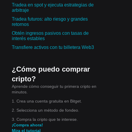
Tradea en spot y ejecuta estrategias de
arbitraje
Tradea futuros: alto riesgo y grandes
retornos
una
Obtén ingresos pasivos con tasas de
interés estables
na
Transfiere activos con tu billetera Web3
¿Cómo puedo comprar
cripto?
Aprende cómo conseguir tu primera cripto en
minutos.
r a
1. Crea una cuenta gratuita en Bitget.
2. Selecciona un método de fondeo.
se
3. Compra la cripto que te interese.
¡Compra ahora!
Mira el tutorial