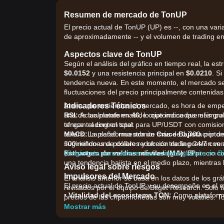
Resumen de mercado de TonUP
El precio actual de TonUP (UP) es --, con una vari
de aproximadamente -- y el volumen de trading en 
Aspectos clave de TonUP
Según el análisis del gráfico en tiempo real, la es
$0.0152
y una resistencia principal en
$0.0210
. S
tendencia nueva. En este momento, el mercado s
fluctuaciones del precio principalmente contenidas
Indicadores Técnicos
Ahora que entiendes el mercado, es hora de empe
RSI:
una de las plataformas de criptomonedas más gran
Actualmente en
46
, lo que indica que el imp
tengan el control total.
ofrece trading en spot para UP/USDT con comisio
MACD:
takers. La plataforma admite más de 1,300 cripto
La señal muestra un
Cruce Bajista
por de
sugiriendo una posible reducción de la presión ve
300 millones de dólares y ofrece trading 24/7 con a
Estructura de medias móviles (MA):
exchanges por volumen de trading de UP.
¡Regístrate para obtener una cuenta gratuita en B
El precio c
una tendencia bajista en el medio plazo, mientras
Aviso legal sobre riesgos
Impulsores del Mercado
El análisis anterior se basa en los datos de los grá
El precio actual de TonUP y su desempeño en el me
revisados por el equipo de Bitget Research. Solo t
•
Vitalidad del ecosistema TON:
Como plataforma
precios de las criptomonedas son muy volátiles. To
altamente correlacionado con el TVL general y la 
Mostrar más
•
Liquidez y volumen de negociación:
Las caída
“esperar y ver” por parte de los inversores minoris