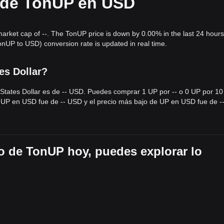
l de TonUP en USD
gradual durante las caídas.
market cap of --. The TonUP price is down by 0.00% in the last 24 hour
mostrado una estructura de precio
lateral y acotada
durante los último
nUP to USD) conversion rate is updated in real time.
e
cauteloso
, ya que los inversores esperan una señal clara del ecosis
es Dollar?
e
$0.0210
podría llevar a un objetivo de
$0.0285
.
0.0152
podría hacer que el precio retroceda hacia el nivel
$0.0120
.
 States Dollar es de -- USD. Puedes comprar 1 UP por -- o 0 UP por 10
n TonUP podría experimentar volatilidad o consolidación continuas a co
de UP en USD fue de -- USD y el precio más bajo de UP en USD fue de -
eutral-Alcista
mientras se mantenga por encima del nivel de soporte
la red TON.
o de TonUP hoy, puedes explorar lo