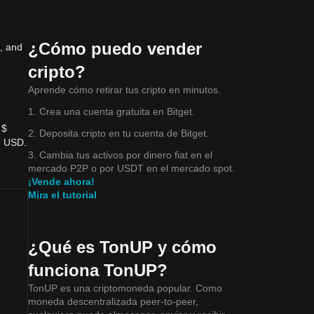
¿Cómo puedo vender
s, and
s 7
tema
cripto?
Aprende cómo retirar tus cripto en minutos.
1. Crea una cuenta gratuita en Bitget.
 $
2. Deposita cripto en tu cuenta de Bitget.
rto
- USD.
3. Cambia tus activos por dinero fiat en el
mercado P2P o por USDT en el mercado spot.
¡Vende ahora!
Mira el tutorial
¿Qué es TonUP y cómo
funciona TonUP?
TonUP es una criptomoneda popular. Como
moneda descentralizada peer-to-peer,