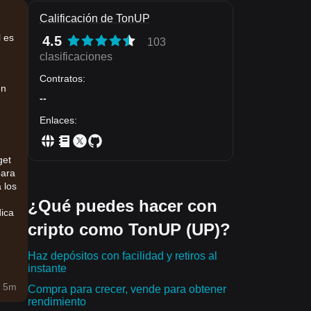
Calificación de TonUP
l es
4.5
103
clasificaciones
Contratos
:
en
--
Enlaces
:
,
get
para
 los
¿Qué puedes hacer con
dica
cripto como TonUP (UP)?
Haz depósitos con facilidad y retiros al
instante
 5m
Compra para crecer, vende para obtener
 de
rendimiento