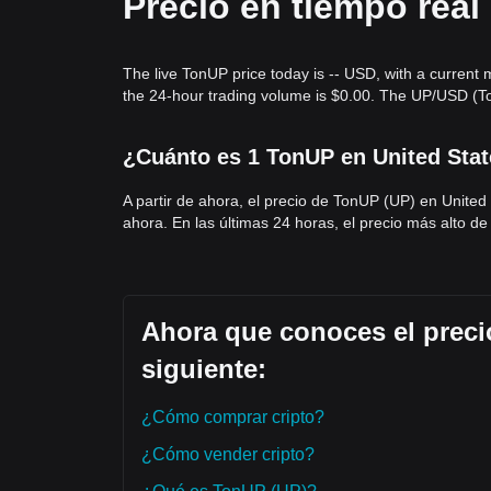
Precio en tiempo rea
ecosistema TON podría justificar una acumulación 
Resumen de Tendencias
Perspectivas del Mercado
The live TonUP price today is -- USD, with a current 
Desde una perspectiva de corto plazo, TonUP ha 
the 24-hour trading volume is $0.00. The UP/USD (To
días. El sentimiento del mercado es generalment
en general.
Perspectiva del Mercado
¿Cuánto es 1 TonUP en United Stat
Escenario Optimista:
Una ruptura por encima d
Escenario Pesimista:
Una caída por debajo de
$
A partir de ahora, el precio de TonUP (UP) en United
Consenso del Mercado
El consenso general entre analistas es que, si bie
ahora. En las últimas 24 horas, el precio más alto 
plazo, la perspectiva a medio plazo se mantiene
N
$0.0152
, a la espera de un mayor crecimiento de 
Ahora que conoces el preci
siguiente:
¿Cómo comprar cripto?
¿Cómo vender cripto?