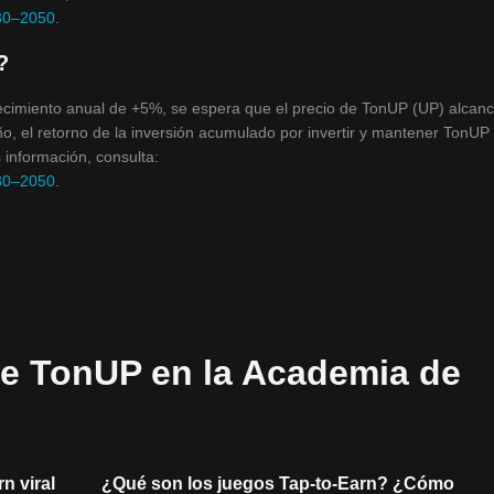
030–2050
.
?
recimiento anual de +5%, se espera que el precio de TonUP (UP) alcan
ño, el retorno de la inversión acumulado por invertir y mantener TonUP
información, consulta:
030–2050
.
e TonUP en la Academia de
n viral
¿Qué son los juegos Tap-to-Earn? ¿Cómo