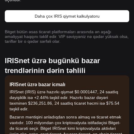
Daha çox IRIS qiymət kalkulyatoru
Bitget bütün əsas ticarət platformaları arasında ən aşağı
əməliyyat haqqını təklif edir. VIP səviyyəniz nə qədər yüksək olsa,
tariflər bir o qədər sərfəli olar.
IRISnet üzrə bugünkü bazar
trendlərinin dərin təhlili
IRISnet üzrə bazar icmalı
IRISnet (IRIS) üzrə hazırkı qiymət $0.0001447, 24 saatlıq
dəyişiklik isə +2.44% təşkil edir. Hazırkı bazar dəyəri
təxminən $236,251.86, 24 saatlıq ticarət həcmi isə $75.54
təşkil edir.
Bazarın məntiqini anladıqdan sonra almaq və ticarət etmək
vaxtıdır. 100 milyondan çox kriptovalyuta istifadəçisi Bitget-
də ticarəti seçir. Bitget IRISnet kimi kriptovalyuta aktivləri