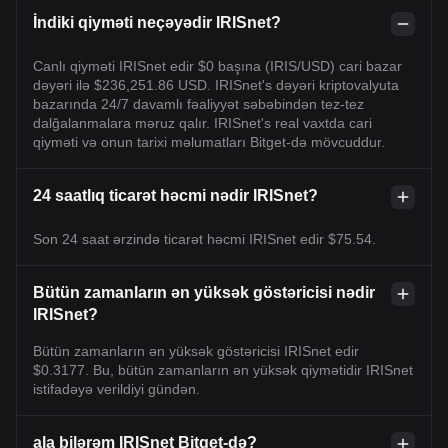
İndiki qiyməti neçəyədir IRISnet?
Canlı qiyməti IRISnet edir $0 başına (IRIS/USD) cari bazar
dəyəri ilə $236,251.86 USD. IRISnet's dəyəri kriptovalyuta
bazarında 24/7 davamlı fəaliyyət səbəbindən tez-tez
dalğalanmalara məruz qalır. IRISnet's real vaxtda cari
qiyməti və onun tarixi məlumatları Bitget-də mövcuddur.
24 saatlıq ticarət həcmi nədir IRISnet?
Son 24 saat ərzində ticarət həcmi IRISnet edir $75.54.
Bütün zamanların ən yüksək göstəricisi nədir
IRISnet?
Bütün zamanların ən yüksək göstəricisi IRISnet edir
$0.3177. Bu, bütün zamanların ən yüksək qiymətidir IRISnet
istifadəyə verildiyi gündən.
ala bilərəm IRISnet Bitget-də?