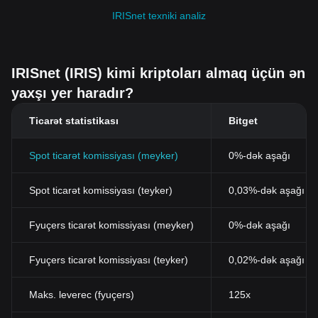
IRISnet texniki analiz
IRISnet (IRIS) kimi kriptoları almaq üçün ən
yaxşı yer haradır?
Ticarət statistikası
Bitget
Spot ticarət komissiyası (meyker)
0%-dək aşağı
Spot ticarət komissiyası (teyker)
0,03%-dək aşağı (B
Fyuçers ticarət komissiyası (meyker)
0%-dək aşağı
Fyuçers ticarət komissiyası (teyker)
0,02%-dək aşağı
Maks. leverec (fyuçers)
125x