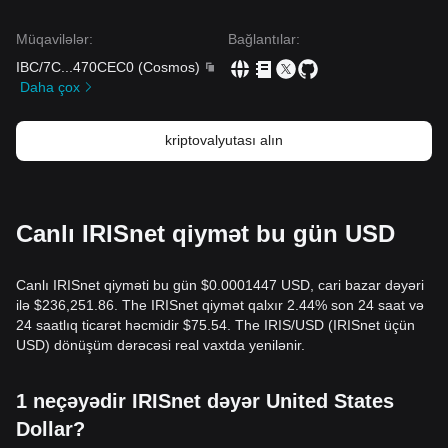
Müqavilələr
:
Bağlantılar
:
IBC/7C
...
470CEC0
(
Cosmos
)
Daha çox
kriptovalyutası alın
Canlı IRISnet qiymət bu gün USD
Canlı IRISnet qiyməti bu gün $0.0001447 USD, cari bazar dəyəri
ilə $236,251.86. The IRISnet qiymət qalxır 2.44% son 24 saat və
24 saatlıq ticarət həcmidir $75.54. The IRIS/USD (IRISnet üçün
USD) dönüşüm dərəcəsi real vaxtda yenilənir.
1 neçəyədir IRISnet dəyər United States
Dollar?