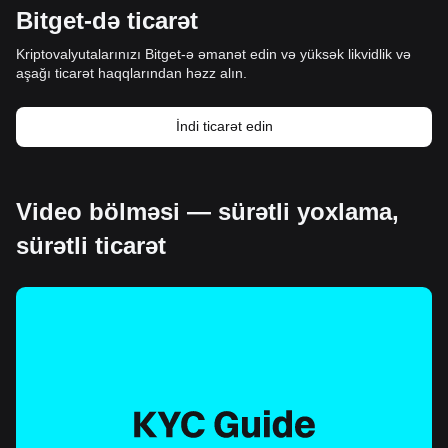
Bitget-də ticarət
Kriptovalyutalarınızı Bitget-ə əmanət edin və yüksək likvidlik və
aşağı ticarət haqqlarından həzz alın.
İndi ticarət edin
Video bölməsi — sürətli yoxlama,
sürətli ticarət