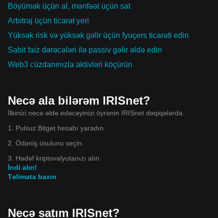
Böyümək üçün al, mənfəət üçün sat
Arbitraj üçün ticarət yeri
Yüksək risk və yüksək gəlir üçün fyuçers ticarəti edin
Sabit faiz dərəcələri ilə passiv gəlir əldə edin
Web3 cüzdanınızla aktivləri köçürün
Necə ala bilərəm IRISnet?
İlkinizi necə əldə edəcəyinizi öyrənin IRISnet dəqiqələrdə.
1. Pulsuz Bitget hesabı yaradın.
2. Ödəniş üsulunu seçin.
3. Hədəf kriptovalyutanızı alın.
İndi alın!
Təlimata baxın
Necə satım IRISnet?