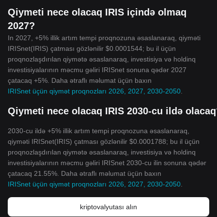
Qiymeti nece olacaq IRIS içində olmaq
2027?
In 2027, +5% illik artım tempi proqnozuna əsaslanaraq, qiyməti
IRISnet(IRIS) çatması gözlənilir $0.0001544; bu il üçün
proqnozlaşdırılan qiymətə əsaslanaraq, investisiya və holdinq
investisiyalarının məcmu gəliri IRISnet sonuna qədər 2027
çatacaq +5%. Daha ətraflı məlumat üçün baxın
IRISnet üçün qiymət proqnozları 2026, 2027, 2030-2050
.
Qiymeti nece olacaq IRIS 2030-cu ildə olaca
2030-cu ildə +5% illik artım tempi proqnozuna əsaslanaraq,
qiyməti IRISnet(IRIS) çatması gözlənilir $0.0001788; bu il üçün
proqnozlaşdırılan qiymətə əsaslanaraq, investisiya və holdinq
investisiyalarının məcmu gəliri IRISnet 2030-cu ilin sonuna qədər
çatacaq 21.55%. Daha ətraflı məlumat üçün baxın
IRISnet üçün qiymət proqnozları 2026, 2027, 2030-2050
.
kriptovalyutası alın