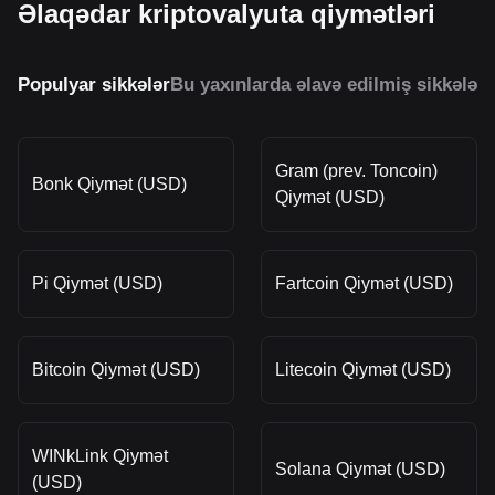
Əlaqədar kriptovalyuta qiymətləri
Populyar sikkələr
Bu yaxınlarda əlavə edilmiş sikkələr
O
Gram (prev. Toncoin)
Bonk Qiymət (USD)
Qiymət (USD)
Pi Qiymət (USD)
Fartcoin Qiymət (USD)
Bitcoin Qiymət (USD)
Litecoin Qiymət (USD)
WINkLink Qiymət
Solana Qiymət (USD)
(USD)