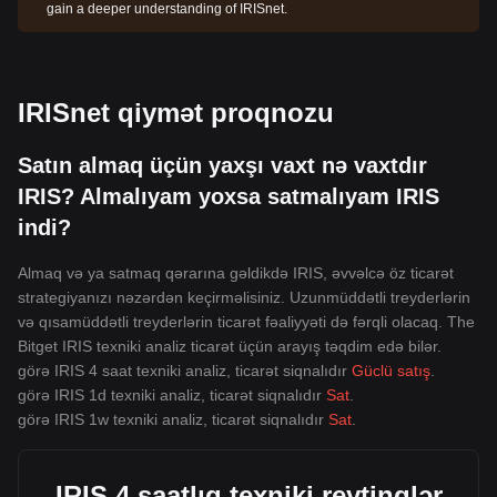
gain a deeper understanding of IRISnet.
IRISnet qiymət proqnozu
Satın almaq üçün yaxşı vaxt nə vaxtdır
IRIS? Almalıyam yoxsa satmalıyam IRIS
indi?
Almaq və ya satmaq qərarına gəldikdə IRIS, əvvəlcə öz ticarət
strategiyanızı nəzərdən keçirməlisiniz. Uzunmüddətli treyderlərin
və qısamüddətli treyderlərin ticarət fəaliyyəti də fərqli olacaq. The
Bitget IRIS texniki analiz ticarət üçün arayış təqdim edə bilər.
görə IRIS 4 saat texniki analiz, ticarət siqnalıdır
Güclü satış
.
görə IRIS 1d texniki analiz, ticarət siqnalıdır
Sat
.
görə IRIS 1w texniki analiz, ticarət siqnalıdır
Sat
.
IRIS 4 saatlıq texniki reytinqlər