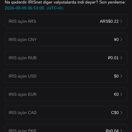
Nə qədərdir IRISnet digər valyutalarda indi dəyər? Son yeniləmə:
2026-08-09 06:53:00（UTC+0）
IRIS üçün ARS
ARS$0.22
IRIS üçün CNY
¥0
IRIS üçün RUB
₽0.01
IRIS üçün USD
$0
IRIS üçün EUR
€0
IRIS üçün CAD
C$0
IRIS üçün PKR
₨0.04