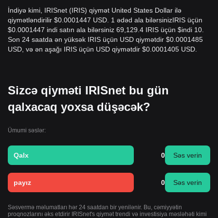
İndiyə kimi, IRISnet (IRIS) qiymət United States Dollar ilə
qiymətləndirilir $0.0001447 USD. 1 ədəd ala bilərsinizIRIS üçün
$0.0001447 indi satın ala bilərsiniz 69,129.4 IRIS üçün $indi 10.
Son 24 saatda ən yüksək IRIS üçün USD qiymətdir $0.0001485
USD, və ən aşağı IRIS üçün USD qiymətdir $0.0001405 USD.
Sizcə qiyməti IRISnet bu gün
qalxacaq yoxsa düşəcək?
Ümumi səslər:
Qalx
0
Səs verin
payız
0
Səs verin
Səsvermə məlumatları hər 24 saatdan bir yenilənir. Bu, cəmiyyətin
proqnozlarını əks etdirir IRISnet's qiymət trendi və investisiya məsləhəti kimi