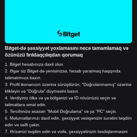
Bitget-də şəxsiyyət yoxlamasını necə tamamlamaq və
özünüzü fırıldaqçılıqdan qorumaq
1
.
Bitget hesabınıza daxil olun.
2
.
Əgər siz Bitget-də yenisinizsə, hesab yaratmaq haqqında
təlimatımıza baxın.
3
.
Profil ikonanızın üzərinə sürüşdürün, "Doğrulanmamış" üzərinə
klikləyin və "Doğrula" düyməsini basın.
4
.
Verdiyiniz ölkə və ya bölgənizi və ID növünüzü seçin və
təlimatlara əməl edin.
5
.
Tercihinizə əsasən "Mobil Doğrulama" və ya "PC" seçin.
6
.
Məlumatlarınızı daxil edin, şəxsiyyət vəsiqənizin surətini təqdim
edin və selfi çəkin.
7
.
Ərizənizi təqdim edin və voila, şəxsiyyətinizin təsdiqlənməsini