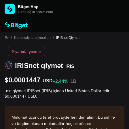
Bitget App
Daha ağıllı ticarət edin
Ev
/
Kriptovalyuta qiymətləri
/
IRISnet Qiymət
Siyahıda yoxdur
IRISnet qiymət
IRIS
$0.0001447
USD
+2.44%
1D
-nin qiyməti IRISnet (IRIS) içində United States Dollar edir
$0.0001447 USD.
Məlumat üçüncü tərəf provayderlərindən alınır. Bu səhifə
və təqdim olunan məlumatlar heç bir xüsusi