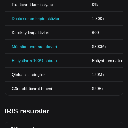
Fiat ticarət komissiyası
0%
Dəstəklənən kripto aktivlər
1,300+
Kopitreydinq aktivləri
600+
Müdafiə fondunun dəyəri
$300M+
Ehtiyatların 100% sübutu
Ehtiyat təminatı nis
Qlobal istifadəçilər
120M+
Gündəlik ticarət həcmi
$20B+
IRIS resurslar