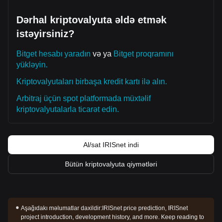
Dərhal kriptovalyuta əldə etmək
istəyirsiniz?
Bitget hesabı yaradın
və ya
Bitget proqramını
yükləyin.
Kriptovalyutaları birbaşa kredit kartı ilə alın.
Arbitraj üçün spot platformada müxtəlif
kriptovalyutalarla ticarət edin.
Al/sat IRISnet indi
Bütün kriptovalyuta qiymətləri
Aşağıdakı məlumatlar daxildir:
IRISnet price prediction, IRISnet
project introduction, development history, and more. Keep reading to