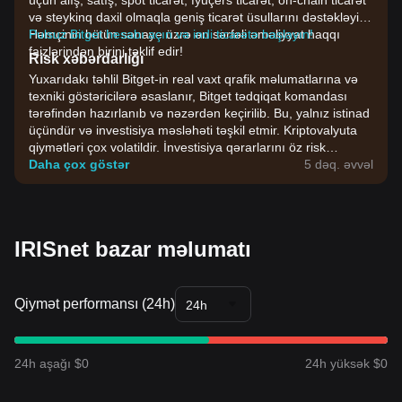
üçün alış, satış, spot ticarət, fyuçers ticarət, on-chain ticarət
və steykinq daxil olmaqla geniş ticarət üsullarını dəstəkləyir.
Həmçinin bütün sənaye üzrə ən sərfəli əməliyyat haqqı
Pulsuz Bitget hesabı açın və indi ticarətə başlayın!
faizlərindən birini təklif edir!
Risk xəbərdarlığı
Yuxarıdakı təhlil Bitget-in real vaxt qrafik məlumatlarına və
texniki göstəricilərə əsaslanır, Bitget tədqiqat komandası
tərəfindən hazırlanıb və nəzərdən keçirilib. Bu, yalnız istinad
üçündür və investisiya məsləhəti təşkil etmir. Kriptovalyuta
qiymətləri çox volatildir. İnvestisiya qərarlarını öz risk
dözümlülüyünüzə əsasən verin.
Daha çox göstər
5 dəq. əvvəl
IRISnet bazar məlumatı
Qiymət performansı (24h)
24h
24h aşağı $0
24h yüksək $0