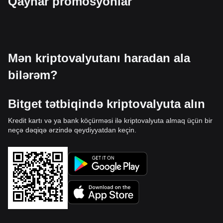
Qaynar promosyonlar
Mən kriptovalyutanı haradan ala
bilərəm?
Bitget tətbiqində kriptovalyuta alın
Kredit kartı və ya bank köçürməsi ilə kriptovalyuta almaq üçün bir
neçə dəqiqə ərzində qeydiyyatdan keçin.