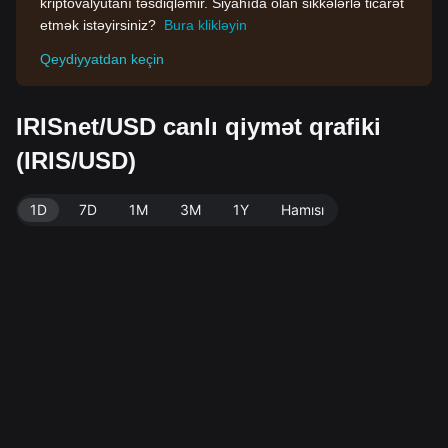
kriptovalyutanı təsdiqləmir. Siyahıda olan sikkələrlə ticarət
etmək istəyirsiniz?
Bura klikləyin
Qeydiyyatdan keçin
IRISnet/USD canlı qiymət qrafiki
(IRIS/USD)
1D
7D
1M
3M
1Y
Hamısı