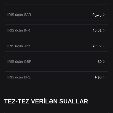
IRIS üçün SAR
ر.س0
IRIS üçün INR
₹0.01
IRIS üçün JPY
¥0.02
IRIS üçün GBP
£0
IRIS üçün BRL
R$0
TEZ-TEZ VERİLƏN SUALLAR