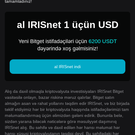
tamamladınız!
al IRISnet 1 üçün USD
Yeni Bitget istifadəçiləri üçün
6200 USDT
dəyərində xoş gəlmisiniz!
al IRISnet indi
Alış da daxil olmaqla kriptovalyuta investisiyaları IRISnet Bitget
vasitəsilə onlayn, bazar riskinə məruz qalırlar. Bitget satın
almağın asan və rahat yollarını təqdim edir IRISnet, və biz birjada
təklif etdiyimiz hər bir kriptovalyuta haqqında istifadəçilərimizi tam
məlumatlandırmaq üçün əlimizdən gələni edirik. Bununla belə,
sizdən yarana biləcək nəticələrə görə məsuliyyət daşımırıq
IRISnet alış. Bu səhifə və daxil edilən hər hansı məlumat hər
hansı xüsusi kriptovalyutanın təsdiqi deyil. Bu səhifədəki hər