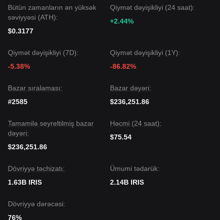
Bütün zamanların ən yüksək
Qiymət dəyişikliyi (24 saat):
səviyyəsi (ATH):
+2.44%
$0.3177
Qiymət dəyişikliyi (7D):
Qiymət dəyişikliyi (1Y):
-5.38%
-86.82%
Bazar sıralaması:
Bazar dəyəri:
#2585
$236,251.86
Tamamilə seyreltilmiş bazar
Həcmi (24 saat):
dəyəri:
$75.54
$236,251.86
Dövriyyə təchizatı:
Ümumi tədarük:
1.63B IRIS
2.14B IRIS
Dövriyyə dərəcəsi:
76%