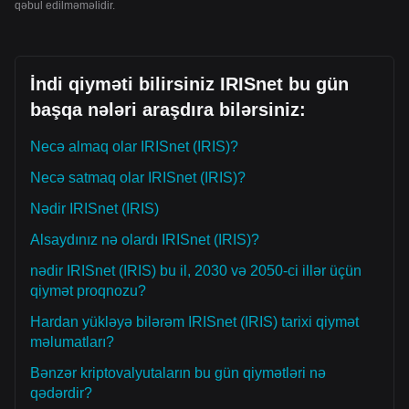
qəbul edilməməlidir.
İndi qiyməti bilirsiniz IRISnet bu gün
başqa nələri araşdıra bilərsiniz:
Necə almaq olar IRISnet (IRIS)?
Necə satmaq olar IRISnet (IRIS)?
Nədir IRISnet (IRIS)
Alsaydınız nə olardı IRISnet (IRIS)?
nədir IRISnet (IRIS) bu il, 2030 və 2050-ci illər üçün
qiymət proqnozu?
Hardan yükləyə bilərəm IRISnet (IRIS) tarixi qiymət
məlumatları?
Bənzər kriptovalyutaların bu gün qiymətləri nə
qədərdir?