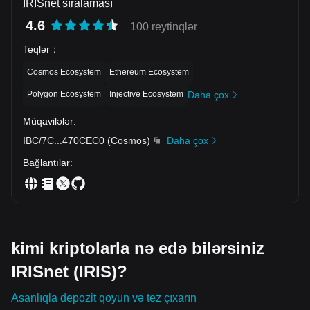
IRISnet sıralaması
4.6
100 reytinqlər
Teqlər
：
Cosmos Ecosystem
Ethereum Ecosystem
Polygon Ecosystem
Injective Ecosystem
Daha çox
Müqavilələr
:
IBC/7C
...
470CEC0
(
Cosmos
)
Daha çox
Bağlantılar
:
kimi kriptolarla nə edə bilərsiniz
IRISnet (IRIS)?
Asanlıqla depozit qoyun və tez çıxarın