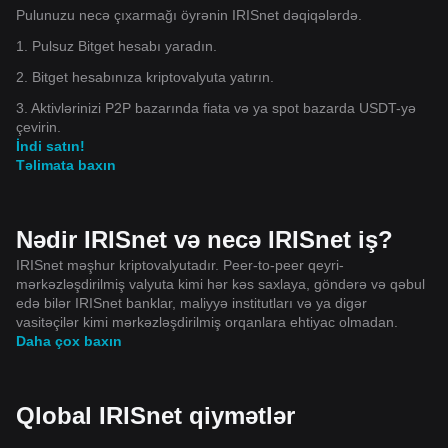
Pulunuzu necə çıxarmağı öyrənin IRISnet dəqiqələrdə.
1. Pulsuz Bitget hesabı yaradın.
2. Bitget hesabınıza kriptovalyuta yatırın.
3. Aktivlərinizi P2P bazarında fiata və ya spot bazarda USDT-yə
çevirin.
İndi satın!
Təlimata baxın
Nədir IRISnet və necə IRISnet iş?
IRISnet məşhur kriptovalyutadır. Peer-to-peer qeyri-
mərkəzləşdirilmiş valyuta kimi hər kəs saxlaya, göndərə və qəbul
edə bilər IRISnet banklar, maliyyə institutları və ya digər
vasitəçilər kimi mərkəzləşdirilmiş orqanlara ehtiyac olmadan.
Daha çox baxın
Qlobal IRISnet qiymətlər