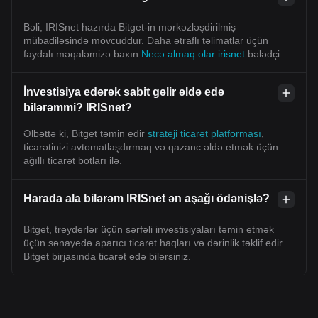
Bəli, IRISnet hazırda Bitget-in mərkəzləşdirilmiş
mübadiləsində mövcuddur. Daha ətraflı təlimatlar üçün
faydalı məqaləmizə baxın
Necə almaq olar irisnet
bələdçi.
İnvestisiya edərək sabit gəlir əldə edə
bilərəmmi? IRISnet?
Əlbəttə ki, Bitget təmin edir
strateji ticarət platforması
,
ticarətinizi avtomatlaşdırmaq və qazanc əldə etmək üçün
ağıllı ticarət botları ilə.
Harada ala bilərəm IRISnet ən aşağı ödənişlə?
Bitget, treyderlər üçün sərfəli investisiyaları təmin etmək
üçün sənayedə aparıcı ticarət haqları və dərinlik təklif edir.
Bitget birjasında ticarət edə bilərsiniz.