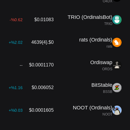
O4DX
TRIO (OrdinalsBot)
$0.01083
%0.62-
TRIO
rats (Ordinals)
$0.{4}4639
%2.02+
rats
Ordiswap
$0.0001170
--
ORDS
BitStable
$0.006052
%1.16+
BSSB
NOOT (Ordinals)
$0.0001605
%0.03+
NOOT