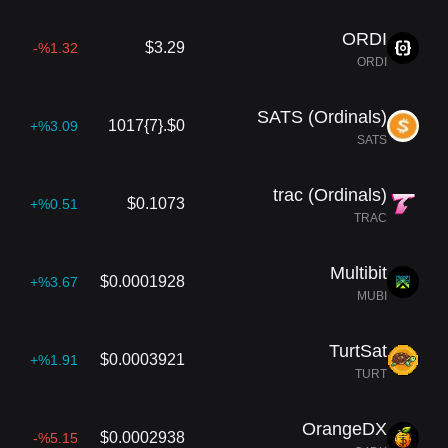
ORDI
$3.29
%1.32-
ORDI
SATS (Ordinals)
$0.{7}1017
%3.09+
SATS
trac (Ordinals)
$0.1073
%0.51+
TRAC
Multibit
$0.0001928
%3.67+
MUBI
TurtSat
$0.0003921
%1.91+
TURT
OrangeDX
$0.0002938
%5.15-