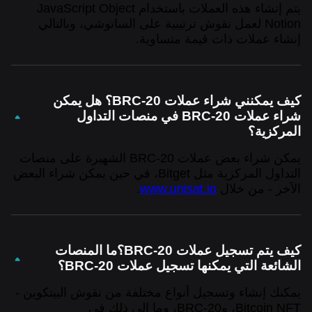
يتم إنشاء هذه العملات باستخدام JavaScript Object
Notion لعمل نقوش ترتيبية على الساتوشي، وبالتالي
إنشاء عملات ذات قيمة متساوية.
كيف يمكنني شراء عملات BRC-20؟ هل يمكن
شراء عملات BRC-20 في منصات التداول
المركزية؟
يمكن شراء بعض عملات BRC-20 الشهيرة على منصات
التداول المركزية مثل Bitget، في حين يمكن شراء البعض
الآخر - من خلال
www.unisat.io
.
كيف يتم تسجيل عملات BRC-20؟ما المنصات
الشائعة التي يمكنها تسجيل عملات BRC-20؟
يمكنك إنشاء وتسجيل أنواع مختلفة من نقوش البيتكوين -
Bitcoin NFT، وBRC-20، وما إلى ذلك في