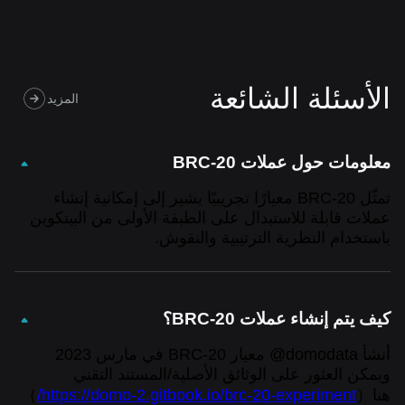
الأسئلة الشائعة
المزيد
معلومات حول عملات BRC-20
تمثّل BRC-20 معيارًا تجريبيًا يشير إلى إمكانية إنشاء
عملات قابلة للاستبدال على الطبقة الأولى من البيتكوين
باستخدام النظرية الترتيبية والنقوش.
كيف يتم إنشاء عملات BRC-20؟
أنشأ domodata@ معيار BRC-20 في مارس 2023
ويمكن العثور على الوثائق الأصلية/المستند التقني
هنا
（
https://domo-2.gitbook.io/brc-20-experiment/
）