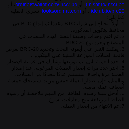
unisat.io/inscribe
، أو
ordinalswallet.com/inscribe
، أو
idclub.io/brc20
، أو
looksordinal.com
. تسري العملية
كما يلي:
1. أولاً، تحتاج إلى شراء BTC مقدمًا ثم إيداع BTC في
محافظ بيتكوين المذكورة.
2. ثم افتح وحدات وظيفة النقش لهذه المنصات في
المتصفح وحدد نوع BRC-20.
3. يمكنك النقر على أيقونة البحث وتحديد BRC-20 لعرض
قائمة العملات الموزعة المبنية على البيتكوين.
4. حدد العملة التي يتم توزيعها وشارك في عملية الإصدار.
5. اختر عدد مرات إصدار العملات المرغوبة. عند إصدار
العملة مرة واحدة، ستستلم عددًا محددًا من العملات.
وبالمثل، فإن إصدار العملة خمس مرات سيمنحك خمسة
أضعاف عملة معينة.
6. أدخل مبلغ رسوم الطاقة. من المهم ملاحظة أن رسوم
الطاقة المرتفعة تتيح معاملات أسرع.
7. تم الانتهاء من إصدار العملة.