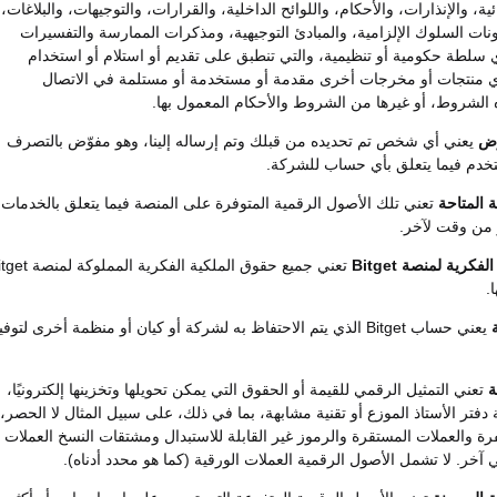
ية، والإنذارات، والأحكام، واللوائح الداخلية، والقرارات، والتوجيهات، والبلاغات،
نات السلوك الإلزامية، والمبادئ التوجيهية، ومذكرات الممارسة والتفسيرات
 سلطة حكومية أو تنظيمية، والتي تنطبق على تقديم أو استلام أو استخدام
ي منتجات أو مخرجات أخرى مقدمة أو مستخدمة أو مستلمة في الاتصال
 الشروط، أو غيرها من الشروط والأحكام المعمول بها.
وض
يعني أي شخص تم تحديده من قبلك وتم إرساله إلينا، وهو مفوّض بالتصرف
تخدم فيما يتعلق بأي حساب للشركة.
 المتاحة
تعني تلك الأصول الرقمية المتوفرة على المنصة فيما يتعلق بالخدمات،
ر من وقت لآخر.
كرية لمنصة Bitget
تعني جميع حقوق الملكية الفكرية المملو
.
ة
يعني حساب Bitget الذي يتم الاحتفاظ به لشركة أو كيان أو منظمة أخرى لتوفي
ة
تعني التمثيل الرقمي للقيمة أو الحقوق التي يمكن تحويلها وتخزينها إلكترونيًا،
 دفتر الأستاذ الموزع أو تقنية مشابهة، بما في ذلك، على سبيل المثال لا الحصر،
رة والعملات المستقرة والرموز غير القابلة للاستبدال ومشتقات النسخ العملات
خر. لا تشمل الأصول الرقمية العملات الورقية (كما هو محدد أدناه).