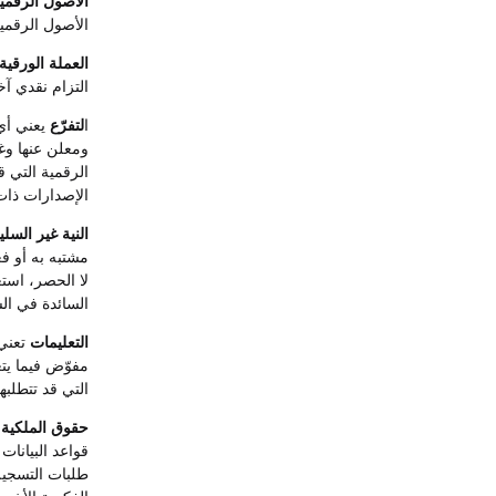
الأصول الرقمي
الأصول الرقمية التي 
العملة الورقية
التزام نقدي آخر
ا
لتفرّع
يعني أي
ومعلن عنها وغ
الرقمية التي 
الإصدارات ذات 
النية غير السلي
مشتبه به أو ف
لا الحصر، استغ
السائدة في السوق
التعليمات
مفوّض فيما يت
التي قد تتطلبها itget
حقوق الملكية 