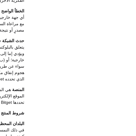
الفكرية الأخرى
الخطأ الواضح
مع مراعاة السو
مصدرٍ أو نتيج
حدث الشبكة
في
يتعلق بالبلوك
خارجية؛ أو (ب)
سواء عن طريق 
الذي تحدده Bitget بحسن نية ووفقًا لتقديرها الخاص.
المنصة
هي
الموقع الإلكتر
تحددها Bitget أو الشركاء التابعين لها من وقت لآخر.
شروط المنتج
ت
البلدان المحظ
في ذلك النمسا،