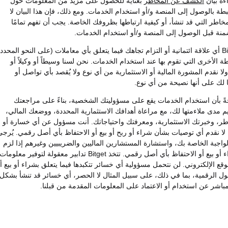
ءة بيان
الكشف عن المخاطر
بعناية للحصول على مزيد من المعلومات حول
طة بالوصول إلى المنصة و/أو استخدام الخدمات. ومع ذلك، فإن هذا البيان لا
اطر التي قد تنشأ، أو كيفية ارتباطها بظروفك الخاصة. يجب أن تفهم تمامًا
منة قبل الوصول إلى المنصة و/أو استخدام الخدمات.
ليس لدى Bitget أي علاقة ائتمانية أو التزام تجاهك فيما يتعلق بأي معاملات (على النحو المحدد
شطة الأخرى التي تقوم بها عند استخدام الخدمات. نحن لسنا وسيطاً أو وكيلاً أو
لا نقدم المشورة المالية أو الاستثمارية من أي نوع ولا يُقصد بأي تواصل أو
 لك على أنها نصيحة من أي نوع.
ً بأن استخدام الخدمات يقع على مسؤوليتك الشخصية، بناءً على مراجعتك
يم مدى ملاءمتها لك، مع مراعاة أهدافك الاستثمارية المحددة، ووضعك المالي،
ر، وخبرتك الاستثمارية، ومعرفتك واحتياجاتك. أنت مسؤول عن أي خسارة أو
لا نقدم أي توصيات بشأن شراء أو ربح أو بيع أو الاحتفاظ بأي أصل رقمي. يُرجى
الواجبة الخاصة بك، واستشارة المستشارين الماليين والضريبيين وغيرهم إذا لزم
الأمر قبل شراء أو بيع أو الاحتفاظ بأي أصل رقمي. تتخذ Bitget تدابير معقولة لتوفير معلومات
قع الإلكتروني. لن نتحمل مسؤولية أي خسائر تتكبدها فيما يتعلق بشراء أو بيع أ
صول الرقمية، بما في ذلك، على سبيل المثال لا الحصر، أي خسائر قد تنشأ بشكل
باشر عن استخدام أو الاعتماد على المعلومات المقدمة من قبلنا.