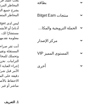
يجب عليك قرا
بطاقة
المخاطر المرتب
يشرح جميع المخ
المخاطر المتض
منتجات Bitget Earn
الحملة الترويجية والمكافأة
أدناه) أو الأن
مستشارًا لك، و
معلومة نقدمها
مركز الإصدار
أنت تقر صراحة
المستقلة وتقي
المستوى المميز VIP
وتحملك للمخاط
التزامات. نحن 
إجراء العناية 
أخرى
دقيقة على المو
الاحتفاظ بالأ
مباشر أو غير م
1. التعريف