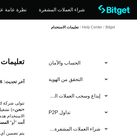
شراء العملات المشفرة
نظرة عامة عل
Bitget
/
Help Center
/
تعليمات الاستخدام
تعليمات 
الحساب والأمان
التحقق من الهوية
آخر تحديث:
16 ي
إيداع وسحب العملات الرقمية
تتولى شركة BTG Technology Holdings Limited (المشار إليها فيما يلي باسم «
«نحن
») تشغيل
تداول P2P
الاستخدام هذه 
أنت
"أو"
المست
شراء العملات المشفرة (العملات الورقية)
يتم تضمين أي 