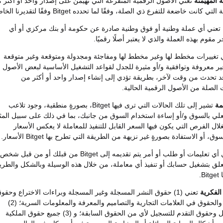
ة المهيمنة
تعني الأصول الرقمية المتفرعة التي تهيمن على إصدار واحد أو أكثر 
كانت خاضعة للتفرع ذي الصلة، وفقًا لما تحدده Bitget وفقًا لتقديرنا الخاص.
تعني أي عملة وطنية أو فوق وطنية صادرة عن حكومة أو بنك مركزي أو أي
 مقوم بهذه العملة والذي لا يعتبر أصلًا رقميًا.
 تغييرات مخطط لها وغير مخطط لها ومفاجئة ومجدولة ومتوقعة وغير متوقعة
ير معروفة وتوافقية و/أو مثيرة للجدل لقواعد التشغيل الأساسية لبعض الأصول
قد تحدث من وقت لآخر، بطريقة تؤدي إلى إنشاء إصدار واحد أو أكثر من
الصلة من الأصول الرقمية الحالية.
مة
تشير إلى تلك الحالات التي ترى فيها Bitget، بصورةٍ منطقية، وجود تلاعب
علي بالسوق و/أو إساءة استخدام السوق من جانبك، بما في ذلك على سبيل المث
لال الفرص التي يكون فيها السعر القابل للتنفيذ للمعاملة لا يعكس الأسعار
، أو الاستفادة بصورةٍ غير نزيهة من الطريقة التي تطرح بها Bitget الأسعار.
تعني أي تعليمات أو طلب أو أمر يتم تقديمه إلى Bitget من قبلك أو من قبل شخص
علق بتشغيل حسابك أو تنفيذ أي معاملة، من خلال هذه الوسيلة وبالشكل والطري
B.
الفكرية
تعني (1) حقوق النشر المسجلة وغير المسجلة وبراءات الاختراع وحقو
قواعد البيانات والحقوق في العلامات التجارية والتصاميم والمعرفة والمعلومات السرية؛ (2)
طلبات التسجيل وحقوق التقدم للتسجيل لأي من الحقوق السابقة؛ و (3) جميع حقوق الملكية