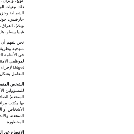
كونغ، وإيران، 
ذلك تبعيات الو
الشمالية وجزر 
جارفيس، جونست
ويك)، العراق، 
غينيا بيساو، ه
نحن نتفهم أن ا
منهجية وطريقة 
في الأنظمة الت
Bitget لإ
التعامل بشكل 
الشخص المقيد
للمسؤولين الأج
المتحدة) الصاد
الأشخاص أو الك
المتحدة، والات
المحظورة.
الإفصاح عن ال