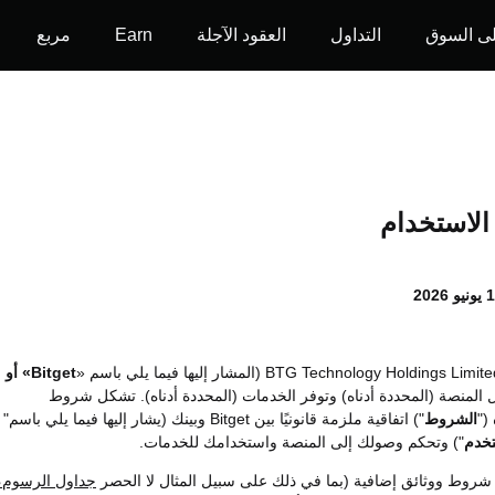
ى السوق
التداول
العقود الآجلة
Earn
مربع
الاستخدام
ونيو
2026
Bitget» أو
 المنصة (المحددة أدناه) وتوفر الخدمات (المحددة أدناه). تشكل شروط
("
الشروط
") اتفاقية ملزمة قانونيًا بين Bitget وبينك (يشار إليها فيما يلي باسم"
خدم
") وتحكم وصولك إلى المنصة واستخدامك للخدمات.
شروط ووثائق إضافية (بما في ذلك على سبيل المثال لا الحصر
جداول الرسوم
،