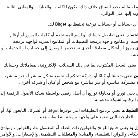
، ما لم يحدد السياق خلاف ذلك، يكون للكلمات والعبارات والمعاني التالية
بة إليها على التوالي:
 حسابات أو حسابات فرعية تحتفظ بها Bitget لك.
الحساب
تعني تفاصيل حسابك أو اسم المستخدم أو كلمات المرور أو أرقام
ة أو مفاتيح واجهة برمجة التطبيقات أو المفاتيح السرية لواجهة برمجة
أي رموز أو أشكال مصادقة أخرى تستخدمها للوصول إلى حسابك أو للخدمات أو
ات.
يعني السجل المكتوب، بما في ذلك السجلات الإلكترونية، لمعاملاتك وحسابك.
ون
تعني شخصًا أو كيانًا أو شركة تتحكم أو تخضع بشكل مباشر أو غير مباشر،
 مشتركة مباشرة أو غير مباشرة مع شخص أو كيان أو شركة أخرى.
ي
يعني توزيع أو محاولة توزيع أي أصل رقمي بواسطة شبكة الأصول الرقمية إلى
 الرقمية لشبكة مدعومة.
لتطبيقات
تعني برنامج التطبيقات التي توفرها Bitget أو الشركاء التابعون لها، أو
ت الخارجية التي تعتمد على واجهة برمجة التطبيقات هذه.
ل به
يعني جميع اللوائح والقوانين ذات الصلة أو المعمول بها، والقوانين، ومبادئ
حكام، واللوائح التنظيمية، والمبادئ والمتطلبات التنظيمية، والإشعارات، والأوامر،