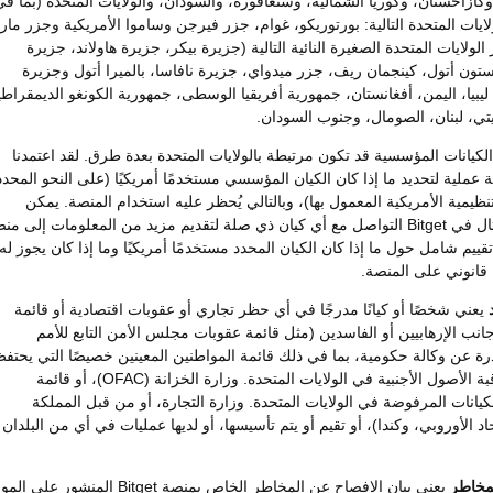
وكازاخستان، وكوريا الشمالية، وسنغافورة، والسودان، والولايات المتحدة (بما ف
لايات المتحدة التالية: بورتوريكو، غوام، جزر فيرجن وساموا الأمريكية وجزر ماريا
الولايات المتحدة الصغيرة النائية التالية (جزيرة بيكر، جزيرة هاولاند، جزيرة
ون أتول، كينجمان ريف، جزر ميدواي، جزيرة نافاسا، بالميرا أتول وجزيرة
ليبيا، اليمن، أفغانستان، جمهورية أفريقيا الوسطى، جمهورية الكونغو الديمقراطي
ايتي، لبنان، الصومال، وجنوب السودان.
لكيانات المؤسسية قد تكون مرتبطة بالولايات المتحدة بعدة طرق. لقد اعتمدنا
عملية لتحديد ما إذا كان الكيان المؤسسي مستخدمًا أمريكيًا (على النحو المحدد
نظيمية الأمريكية المعمول بها)، وبالتالي يُحظر عليه استخدام المنصة. يمكن
لموظفي الامتثال في Bitget التواصل مع أي كيان ذي صلة لتقديم مزيد من المعلومات إلى م
جراء تقييم شامل حول ما إذا كان الكيان المحدد مستخدمًا أمريكيًا وما إذا كان يجوز له
قانوني على المنصة.
يعني شخصًا أو كيانًا مدرجًا في أي حظر تجاري أو عقوبات اقتصادية أو قائمة
انب الإرهابيين أو الفاسدين (مثل قائمة عقوبات مجلس الأمن التابع للأمم
رة عن وكالة حكومية، بما في ذلك قائمة المواطنين المعينين خصيصًا التي يحتف
بها مكتب مراقبة الأصول الأجنبية في الولايات المتحدة. وزارة الخزانة (OFAC)، أو قائمة
يانات المرفوضة في الولايات المتحدة. وزارة التجارة، أو من قبل المملكة
حاد الأوروبي، وكندا)، أو تقيم أو يتم تأسيسها، أو لديها عمليات في أي من البلدان
مخاطر
يعني بيان الإفصاح عن المخاطر الخاص بمنصة Bitget المنشور على