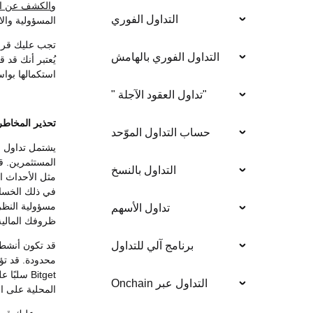
و
الكشف عن ا
التداول الفوري
المسؤولية والا
تجب عليك قراء
التداول الفوري بالهامش
يُعتبر أنك قد 
استكمالها بواسطة Bitget من وقت لآخر دو
"تداول العقود الآجلة "
تحذير المخاطر
حساب التداول الموّحد
يشتمل تداول ال
المستثمرين. ق
التداول بالنسخ
مثل الأحداث ال
في ذلك الخسار
مسؤولية النظر 
تداول الأسهم
ظروفك المالية
قد تكون أنشطة
برنامج آلي للتداول
محدودة. قد تؤ
Bitget س
التداول عبر Onchain
المحلية على ا