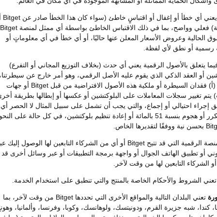
 وأشكال الحماية المماثلة أو المشابهة الموجودة في أي مكان في العالم.
يعني أي خطأ أو إغفال أو اقتباس
أي جهة خارجية) فعلي وواضح، بما في ذلك الاقتباس الخاطئ بواسطة أي ممثل لمنصة Bitget
ق الحالية وعروض الأسعار المعلن عنها حاليًا، أو أي خطأ في أي معلوماتٍ أو
ة رسمية أو نطق لأي لفظة.
ما يتعلق بالأصول الرقمية يعني أي حدث (بخلاف التوزيع المجاني أو التفرع)
تشين أو العقد الذكي الذي يقوم عليه الأصل الرقمي، وهو أمر خارج عن سيطرتنا،
ويؤدي إما إلى (أ) فقدان السيطرة أو ملكية هذه الأصول الافتراضية من قبل Bitget أو جهات
 يتم تغيير سجلات المعاملات على البلوكتشين أو عكسها أو إبطالها بطريقة أخرى
إجراء احتيالي أو إجماع، والتي يجب أن تشمل على سبيل المثال لا الحصر أي
هجوم إنفاق مكرر أو هجوم بنسبة 51 بالمائة أو إعادة تنظيم بلوكتشين، في كل حالة على النحو
المنصة الرقمية التي قد تتيح Bitget أو أي من الشركاء التابعين لها الوصول إليك ع
وني أو تطبيق الهاتف الجوال أو واجهة برمجة التطبيقات أو عبر وسائل أخرى قد
عني الشروط والأحكام الخاصة بالمنتج والتي تنطبق على استخدام الخدمة.
ورة
تعني البلدان التالية والمواقع الأخرى التي تحددها Bitget من وقت لآخر، بما
 كندا، شبه جزيرة القرم، ودونيتسك، ولوهانسك، وكوبا، وفرنسا، وألمانيا، وهونغ