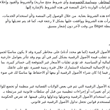
لمخاطر
، و
سياسة الخصوصية
وأي شروط منتج سارية) والشروط والقيود وإخلاء
لتزامات الواردة داخل المنصة في هذه الشروط بالإشارة إليها.
ة هذه الشروط بعناية. من خلال الوصول إلى المنصة و/أو استخدام الخدمات،
قرأت هذه الشروط ووافقت عليها بشكل لا رجعة فيه، كما قد يتم تعديلها و/أو
ن إشعار مسبق.
أصول الرقمية (كما هو محدد أدناه) على مخاطر كبيرة وقد لا يكون مناسبًا لجميع
د تتقلب قيمة الأصول الرقمية بشكل كبير في أي يوم وقد تتأثر بعوامل خارجية
مالية أو السياسية. قد تؤدي تقلبات الأسعار غير المتوقعة إلى خسائر كبيرة، بما
ة الإجمالية المحتملة لاستثمارك خلال فترة زمنية قصيرة. تقع على عاتقك
فيما إذا كان شراء الأصول الرقمية أو بيعها أو الاحتفاظ بها مناسبًا لك في ضوء
.
 الأصول الرقمية التي تتم في بعض الولايات القضائية غير منظمة أو تخضع للوائ
ثر أي تغييرات أو إجراءات تنظيمية من قبل أي سلطات قانونية غير مرتبطة بـ
لبًا على استخدام الأصول الرقمية وتحويلها وتداولها وعلى قيمتها. قد تفرض الحكومة
لمستخدم قوانين تجعل تداول الأصول الرقمية غير قانوني.