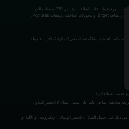
1.4 صافي الإيداع = إجمالي الإيداعات الصالحة منذ التسجيل - إجمالي عمليات السحب. تشمل طرق الإيداع المدعومة الودائع على السلسلة وإيداعات العملات الورقية وإيداعات البطاقات وتداول P2P ودفعات الجهات
الخارجية. لا تُحتسب التحويلات الداخلية و Pop Grabs كإيداعات صالحة. تشمل طرق السحب المدعومة عمليات السحب على السلسلة، وتداول P2P، وإنفاق بطاقة Bitget، والتحويلات الداخلية، ونفقات Pop Grab،
كمال عملية المساعدة خلال 5 من الأيام، وإلا ستُعد غير ناجحة. وإذا أكملت المساعدة مسبقًا أو فشلت في إكمالها، يُمكنك بدء جولة
 طريقة مخالفة، بما في ذلك على سبيل المثال لا الحصر التداول
 بما في ذلك على سبيل المثال لا الحصر الوسائل الإلكترونية، أو الآلية أو