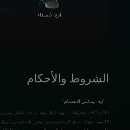
ادع الأصدقاء.
الشروط والأحكام
1. كيف يمكنني الانضمام؟
1.1 اُدع 2 الأصدقاء واطلب منهم إكمال مهام الإيداع والتداول. وسوف تربح مكافآت تداول بقيمة 20 USDT، بينما سيحصل كل من أصدقائك على مكافآت تداول بقيمة 5 USDT.
1.2 مهمة الإيداع: مقابل كل صديق تدعوه، يتعين عليه الوصول إلى إيداع صافٍ يزيد عن ذلك 100 USDT والاحتفاظ بمبلغ إيداع 100 USDT لمدة 3 من الأيام.