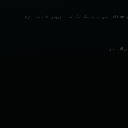
3.1 يُمكنك المشاركة في عرض ترويجي واحدٍ فقط في المرة الواحدة. إذا كنت قد شاركت بالفعل في برنامج الإحالة، أو Coin Buddy، أو عرض CandyBomb الترويجي مع مجمعات الإحالة، أو العروض الترويجية لفترة