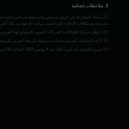
3. ملاحظات إضافية
محدودة مع مكافآت الإحالة، فلن تُحتسب بيانات الدعوة من تلك العرو
3.2 لا يؤهَّل شركاء Bitget ولا الشركاء التابعون للانضمام لهذا العرض الترويجي.
3.3 لا تُعد الحسابات الفرعية حسابات مستقلة في هذا العرض الترويجي، ولن تُضاف بياناتها إلى الحساب الرئيسي.
3.4 تسري القواعد المذكورة أعلاه في 9 نوفمبر 2023، الساعة 6:00 مساءً (بالتوقيت العالمي المنسق+8). وتحتفظ Bitget بحق التفسير النهائي لهذا العرض الترويجي.