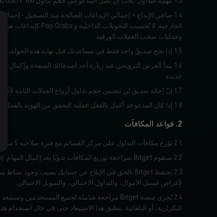
1.3 مهمة التداول: يجب أن يصل المدعو إلى حجم تداول 100 USDT بعد التسجيل.
وعمليات سحب العملات الورقية.
1.5 إذا نجح صديقٌ واحد فقط في مساعدتك قبل نهاية هذه الجولة، فسيتم اعتبار الجولة غير ناجحة، ولن تتأهل أنت أو صديقك للحصول على أي مكافآت.
جديدة.
1.7 إنّ إحالة صديق لن تتضمن حجم تداول أزواج العملات الثابتة لأغراض الحساب.
1.8 إذا كان المدعو قد أكمل بالفعل عملية التحقق من الهوية بالفعل، فلن يفي مُرسل الدعوة بمتطلبات المهمة.
2. قواعد المكافآت
2.1 توّزع مكافآت التداول على مركز القسائم مع فترة صلاحية 5 من الأيام. فاحرص على استخدامها قبل انتهاء صلاحيتها.
2.2 ستقوم Bitget بمراجعة توزيع المكافآت يدويًا بعد إكمال المهام. إذا لم تتلقى مكافآت التداول الخاصة بك في غضون ثلاثة أيام عمل، يُرجى التواصل مع خدمة العملاء لدينا.
2.3 تحتفظ Bitget بالحق في الإبلاغ عن حسابك بسبب و
لأغراض غسيل الأموال، والتداول الاحتيالي، والتمويل الاحتيالي.
2.4 تُجري منصة Bitget مراجعة شاملة لجميع المستخ
التكرارية، أو التلقائية. ينطبق هذا الاستبعاد حتى في حال استخدام ه