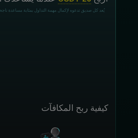
يُعد كل صديق تدعوه لإكمال مهمة التداول بمثابة مساعدة ناجح
كيفية ربح المكافآت