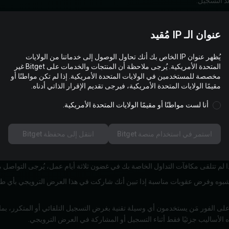
عنوان الـ IP مُقيد
يُظهر عنوان IP الخاص بك أنك تحاول الوصول إلى خدماتنا من الولايات
المتحدة الأمريكية. يُرجى ملاحظة أن المنتجات والخدمات على Bitget غير
1.6 يبدأ العرض الترويجي عند زيارة أحد أصدقائك الصفحة وإكمال التسجيل. ويجب إ
مخصصة للمستخدمين في الولايات المتحدة الأمريكية. إذا لم تكن مواطنًا أو
مقيمًا الولايات المتحدة الأمريكية، فيرجى تقديم الإقرار الذاتي أدناه.
أنا لست مواطنًا أو مقيمًا الولايات المتحدة الأمريكية.
استمر في استخدام منصة Bitget
انتقل إلى محفظة Bitget
جود نشاط مشبوه وفرض عقوبات مناسبة إذا تبين أنك شاركت في هذا العرض الترويجي بأي
دمين وتستبعد على الفور مَن يستخدمون أي وسيلة تقنية بغرض التسجيل التلقائي أو المتكرر،
ذه الأساليب جزئيًا فقط أثناء التسجيل أو المشاركة في العرض الترويجي.