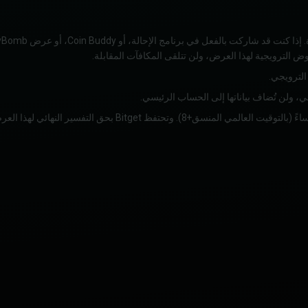
ض الترويجية لهذا العرض، ولن تتلقى المكافآت المقابلة.