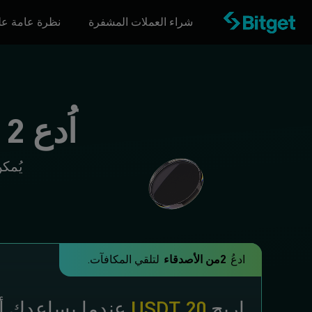
شراء العملات المشفرة
نظرة عامة عل
اُدع 2 من الأصدقاء واربح
يُمك
ادعُ
2من الأصدقاء
لتلقي المكافآت.
اربح
20 USDT
عندما يساعدك أ