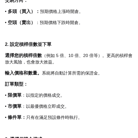
交易方向：
•
多頭（買入）：
預期價格上漲時開倉。
•
空頭（賣出）
：預期價格下跌時開倉。
2. 設定槓桿倍數並下單
選擇您的槓桿倍數
（例如 5 倍、10 倍、20 倍等）。更高的槓桿會
放大風險，也會放大效益。
輸入價格和數量。
系統將自動計算所需的保證金。
訂單類型：
•
限價單
：以指定的價格成交。
•
市價單
：以最優價格立即成交。
•
條件單：
只有在滿足預設條件時執行。