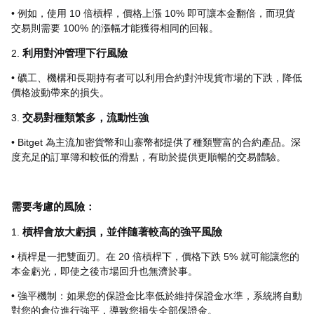
• 例如，使用 10 倍槓桿，價格上漲 10% 即可讓本金翻倍，而現貨
交易則需要 100% 的漲幅才能獲得相同的回報。
2.
利用對沖管理下行風險
• 礦工、機構和長期持有者可以利用合約對沖現貨市場的下跌，降低
價格波動帶來的損失。
3.
交易對種類繁多，流動性強
• Bitget 為主流加密貨幣和山寨幣都提供了種類豐富的合約產品。深
度充足的訂單簿和較低的滑點，有助於提供更順暢的交易體驗。
需要考慮的風險：
1.
槓桿會放大虧損，並伴隨著較高的強平風險
• 槓桿是一把雙面刃。在 20 倍槓桿下，價格下跌 5% 就可能讓您的
本金虧光，即使之後市場回升也無濟於事。
• 強平機制：如果您的保證金比率低於維持保證金水準，系統將自動
對您的倉位進行強平，導致您損失全部保證金。