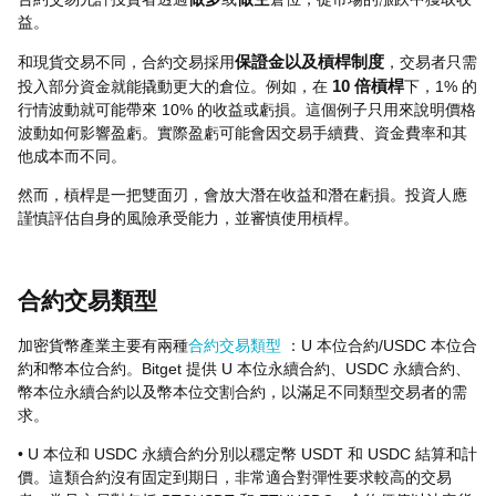
益。
和現貨交易不同，合約交易採用
保證金以及槓桿制度
，交易者只需
投入部分資金就能撬動更大的倉位。例如，在
10 倍槓桿
下，1% 的
行情波動就可能帶來 10% 的收益或虧損。這個例子只用來說明價格
波動如何影響盈虧。實際盈虧可能會因交易手續費、資金費率和其
他成本而不同。
然而，槓桿是一把雙面刃，會放大潛在收益和潛在虧損。投資人應
謹慎評估自身的風險承受能力，並審慎使用槓桿。
合約交易類型
加密貨幣產業主要有兩種
合約交易類型
：U 本位合約/USDC 本位合
約和幣本位合約。Bitget 提供 U 本位永續合約、USDC 永續合約、
幣本位永續合約以及幣本位交割合約，以滿足不同類型交易者的需
求。
• U 本位和 USDC 永續合約分別以穩定幣 USDT 和 USDC 結算和計
價。這類合約沒有固定到期日，非常適合對彈性要求較高的交易