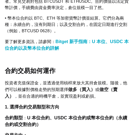
者。常見交易對包括 BTCUSDT 和 ETHUSDC。合約價值以法定貨
幣計價，手續費由資金費率決定，倉位規模一目了然。
• 幣本位合約以 BTC、ETH 等加密貨幣計價並結算。它們分為兩
種：永續合約，沒有到期日；以及交割合約，在固定日期進行交割
（例如，BTCUSD 0628）。
要了解更多資訊，請參閱：
Bitget 新手指南：U 本位、USDC 本
位合約以及幣本位合約詳解
合約交易如何運作
投資者充值保證金，並透過使用槓桿來放大其持倉規模。隨後，他
們可以根據對價格走勢的預期選擇
做多（買入）
或
做空（賣
入）
，並在合適的時機平倉，並實現盈利或虧損。
1. 選擇合約交易類型和方向
合約類型
：
U 本位合約、USDC 本位合約或幣本位合約（永續
合約或交割合約）