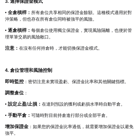
3. 選擇保證金模式
•
全倉槓桿：
所有倉位共享相同的保證金餘額。這種模式適用於對
沖策略，但也存在所有倉位同時被強平的風險。
•
逐倉槓桿：
每個倉​​位使用獨立保證金，實現風險隔離，也便於管
理單筆交易的風險敞口。
注意：
在沒有任何持倉時，才能切換保證金模式。
4. 倉位管理和風險控制
即時監控
：密切注意未實現盈虧、保證金比率和其他關鍵指標。
調整倉位
：
•
設定止盈/止損：
在達到預設的獲利或虧損水準時自動平倉。
•
手動平倉：
可隨時對目前持倉進行部分或全部平倉。
增加保證金
：如果您的保證金比率過低，就需要增加保證金以避免
強平。