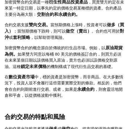
加密貨幣合約交易是一種
衍生性商品投資產品
，買賣雙方約定在未
來某一特定日期，以事先約定的價格交易某種標的資產。合約產品
主要分為兩大類：
交割合約和永續合約。
合約交易支援
雙向交易。
當預期價格上漲時，投資者可以
做多（買
入）
；當預期價格下跌時，則可以
做空（賣出）
。合約也可用於
對
沖
或
套利策略
，以幫助管理風險。
加密貨幣合約的概念源自於傳統的衍生品市場。例如，以
原油期貨
為例。
如果雙方同意以每桶 80 美元的價格簽訂合約，則買方必須
在未來某個日期以該價格買入原油，賣方也必須以該價格交割原
油。這種
鎖定未來價格
的機制構成了現代衍生品交易的基礎。
在
數位資產市場
中，標的資產是加密貨幣，而非商品。在大多數情
況下，投資人並不會履行這些需要實際交割的條款。相反的，他們
會在合約到期前進行交易、或者，如果是
永續合約
，則會靈活地開
倉和平倉，以從價格波動中獲利。
合約交易的特點和風險
合約交易允許投資者透過
做多
或
做空
倉位，從市場的漲跌中獲取收