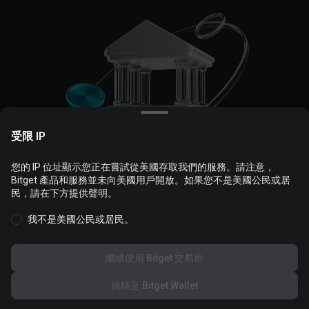
受限 IP
您的 IP 位址顯示您正在嘗試從美國存取我們的服務。請注意，
我們使用 Cookie 來為您提供更好的個人化網站體驗，您可以自訂管
Bitget 產品和服務並未向美國用戶開放。如果您不是美國公民或居
理 Cookie 和查看
Cookie 政策
。
民，請在下方提供聲明。
OTC 服務已停止
我不是美國公民或居民。
接受全部 Cookie
我們已停止 OTC（大宗交易）服務。如您有買賣加密貨幣的需求，
請前往 P2P 市場。
繼續使用 Bitget 交易所
全部拒絕
© 2026 Bitget
丨
隱私
·
條款
·
風險
跳轉至 Bitget Wallet
取消
前往 P2P
Cookie 設定