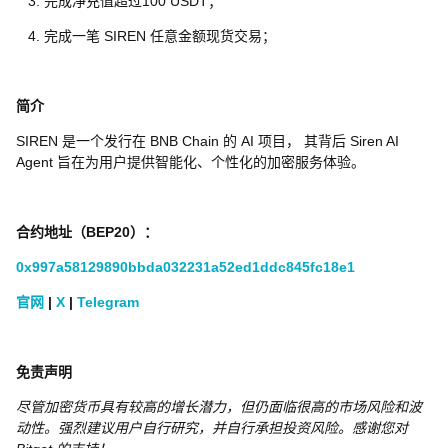
完成净充值超过100 USDT；
完成一笔 SIREN 任意金额现货交易；
简介
SIREN 是一个发行在 BNB Chain 的 AI 项目， 其背后 Siren AI
Agent 旨在为用户提供智能化、个性化的加密服务体验。
合约地址（
BEP20
）：
0x997a58129890bbda032231a52ed1ddc845fc18e1
官网
|
X
|
Telegram
免责声明
尽管加密货币具有较高的增长潜力，但仍面临很高的市场风险和波
动性。强烈建议用户自行研究，并自行承担投资风险。感谢您对