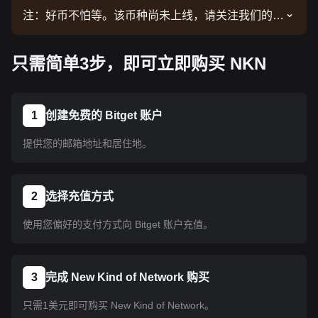
注：好币不怕等。该币种尚未上线，请关注我们的公
告了解上线信息。币种上线 Bitget 后即可按教程指
示购买。所有已上线 Bitget 的币种均可采用相同的
只需简单3步，即可立即购买 NKN
操作流程。
1
创建免费的 Bitget 账户
提供您的邮箱地址和居住地。
2
选择充值方式
使用您偏好的支付方式向 Bitget 账户充值。
3
完成 New Kind of Network 购买
只需1美元即可购买 New Kind of Network。