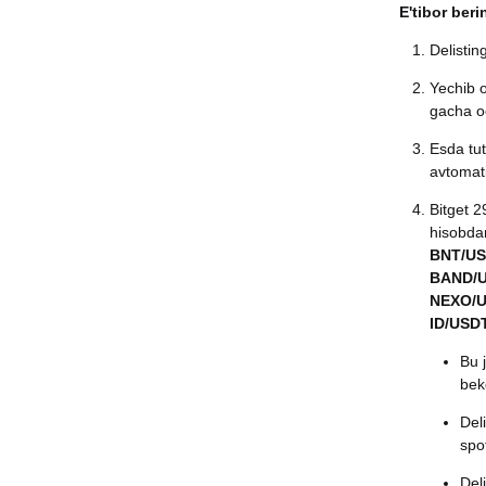
E'tibor beri
Delistin
Yechib o
gacha o
Esda tut
avtomati
Bitget 2
hisobdan
BNT/US
BAND/U
NEXO/U
ID/USD
Bu 
beko
Del
spo
Del