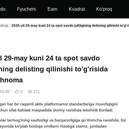
vdo
Fyuchers
Earn
Kvadrat
Ko'proq
stingi
/
2026-yil 29-may kuni 24 ta spot savdo juftligining delisting qilinishi to'g'
il 29-may kuni 24 ta spot savdo
ining delisting qilinishi to'g'risida
ishnoma
10:00
0
211
ilgan har bir raqamli aktiv platformamiz standartlariga muvofiqligini
chun sifat kafolati maqsadida doimiy ravishda tekshirib boriladi.
vlar tarmog'ining xavfsizligi va barqarorligiga qo'shimcha ravishda, biz
ayonida ko'plab boshqa omillarni hisobga olamiz, jumladan: