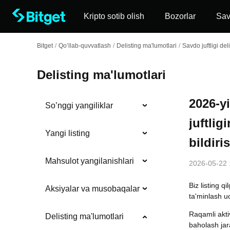
Kripto sotib olish
Bozorlar
Sa
Bitget
/
Qo’llab-quvvatlash
/
Delisting ma'lumotlari
/
Savdo juftligi deli
Delisting ma'lumotlari
2026-y
So’nggi yangiliklar
juftlig
Yangi listing
bildir
Mahsulot yangilanishlari
2026-05-22 
Biz listing q
Aksiyalar va musobaqalar
ta'minlash u
Raqamli akti
Delisting ma'lumotlari
baholash jar