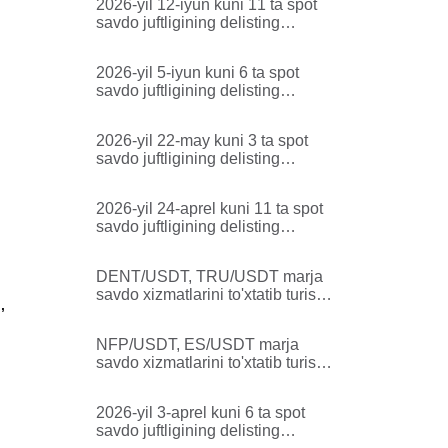
2026-yil 12-iyun kuni 11 ta spot
e'loni
savdo juftligining delisting
qilinishi to'g'risida bildirishnoma
2026-yil 5-iyun kuni 6 ta spot
savdo juftligining delisting
qilinishi to'g'risida bildirishnoma
2026-yil 22-may kuni 3 ta spot
savdo juftligining delisting
qilinishi to'g'risida bildirishnoma
2026-yil 24-aprel kuni 11 ta spot
savdo juftligining delisting
qilinishi to'g'risida bildirishnoma
DENT/USDT, TRU/USDT marja
savdo xizmatlarini to'xtatib turish
,
to'g'risidagi Bitget Spot Marja
e'loni
NFP/USDT, ES/USDT marja
savdo xizmatlarini to'xtatib turish
to'g'risidagi Bitget Spot Marja
e'loni
2026-yil 3-aprel kuni 6 ta spot
savdo juftligining delisting