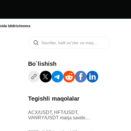
risida bildirishnoma
Bo`lishish
Tegishli maqolalar
ACX/USDT, HFT/USDT,
VANRY/USDT marja savdo
xizmatlarini to'xtatib turish
to'g'risidagi Bitget Spot Marja