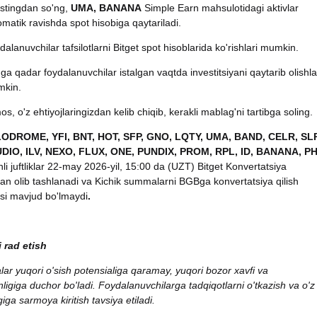
istingdan so'ng,
UMA, BANANA
Simple Earn mahsulotidagi aktivlar
omatik ravishda spot hisobiga qaytariladi.
dalanuvchilar tafsilotlarni Bitget spot hisoblarida ko'rishlari mumkin.
ga qadar foydalanuvchilar istalgan vaqtda investitsiyani qaytarib olishla
mkin.
mos, o'z ehtiyojlaringizdan kelib chiqib, kerakli mablag'ni tartibga soling.
LODROME, YFI, BNT, HOT, SFP, GNO, LQTY, UMA, BAND, CELR, SLP
UDIO, ILV, NEXO, FLUX, ONE, PUNDIX, PROM, RPL, ID, BANANA, P
hli juftliklar 22-may 2026-yil, 15:00 da (UZT) Bitget Konvertatsiya
an olib tashlanadi va Kichik summalarni BGBga konvertatsiya qilish
asi mavjud bo'lmaydi
.
 rad etish
alar yuqori o'sish potensialiga qaramay, yuqori bozor xavfi va
ligiga duchor bo'ladi. Foydalanuvchilarga tadqiqotlarni o'tkazish va o'z
giga sarmoya kiritish tavsiya etiladi.