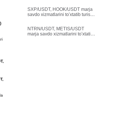
qilinishi to'g'risida bildirishnoma
SXP/USDT, HOOK/USDT marja
savdo xizmatlarini to'xtatib turish
to'g'risidagi Bitget Spot Marja
)
e'loni
NTRN/USDT, METIS/USDT
marja savdo xizmatlarini to'xtatib
turish to'g'risidagi Bitget Spot
ri
Marja e'loni
T,
T,
da