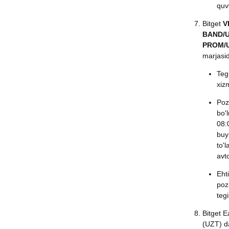
quv
Bitget
V
BAND/U
PROM/U
marjasid
Teg
xizm
Pozi
bo'l
08:
buy
to'l
avt
Eht
pozi
tegi
Bitget 
(UZT) da