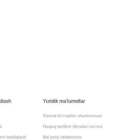
tlash
Yuridik ma'lumotlar
Xizmat ko'rsatish shartnomasi
zi
Huquq-tartibot idoralari so'rovi
rni tasdiqlash
Me'yoriy talabnoma