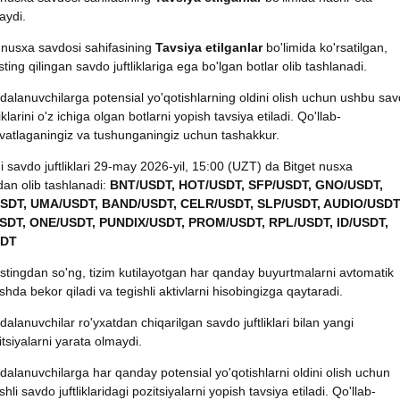
aydi.
 nusxa savdosi sahifasining
Tavsiya etilganlar
bo'limida ko'rsatilgan,
sting qilingan savdo juftliklariga ega bo'lgan botlar olib tashlanadi.
dalanuvchilarga potensial yo'qotishlarning oldini olish uchun ushbu sa
liklarini o'z ichiga olgan botlarni yopish tavsiya etiladi. Qo'llab-
vatlaganingiz va tushunganingiz uchun tashakkur.
 savdo juftliklari 29-may 2026-yil, 15:00 (UZT) da Bitget nusxa
an olib tashlanadi:
BNT/USDT, HOT/USDT, SFP/USDT, GNO/USDT,
SDT, UMA/USDT, BAND/USDT, CELR/USDT, SLP/USDT, AUDIO/USDT
SDT, ONE/USDT, PUNDIX/USDT, PROM/USDT, RPL/USDT, ID/USDT,
SDT
istingdan so'ng, tizim kutilayotgan har qanday buyurtmalarni avtomatik
shda bekor qiladi va tegishli aktivlarni hisobingizga qaytaradi.
dalanuvchilar ro'yxatdan chiqarilgan savdo juftliklari bilan yangi
itsiyalarni yarata olmaydi.
dalanuvchilarga har qanday potensial yo'qotishlarni oldini olish uchun
shli savdo juftliklaridagi pozitsiyalarni yopish tavsiya etiladi. Qo'llab-