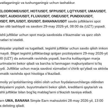
vatlaganingiz va tushunganingiz uchun tashakkur.
ELODROME/USDT, HOT/USDT, SFP/USDT, LQTY/USDT, UMA/USDT,
SDT, AUDIO/USDT, FLUX/USDT, ONE/USDT, PUNDIX/USDT,
SDT, RPL/USDT, ID/USDT, BANANA/USDT
savdo juftliklarini spot
an olib tashlaydi va savdoni 29-may 2026-yil, 08:00 da (UZT) yopadi.
ishli juftliklar uchun spot marja savdosida o'tkazmalar va qarz olish
atlari to'xtatildi.
tsiyalar yopiladi va tugatiladi, tegishli juftliklar uchun savdo qilish imkon
maydi. Bitget tegishli juftliklardagi qolgan pozitsiyalarni 29-may 2026-yil
00 (UZT) da avtomatik ravishda yopadi, barcha kutilayotgan marja
urtmalarini bekor qiladi va barcha to'lanmagan majburiyatlarni to'liq
aydi. Juftliklar uchun marja savdosi xizmatlari o'chirib qo'yiladi va aktivla
omatik ravishda spot hisobiga o'tkaziladi.
imoliy yo'qotishlarning oldini olish uchun foydalanuvchilarga oldindan
tsiyalarni yopish, buyurtmalarni bekor qilish, kreditlarni qaytarish va
shli juftliklar bilan bog'liq mablag'larni o'tkazish tavsiya etiladi.
Earn
UMA, BANANA
Simple Earn mahsulotini 28-may 2026-yil, 13:00
 delisting qiladi.