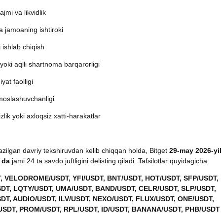
jmi va likvidlik
 jamoaning ishtiroki
 ishlab chiqish
oki aqlli shartnoma barqarorligi
at faolligi
moslashuvchanligi
izlik yoki axloqsiz xatti-harakatlar
azilgan davriy tekshiruvdan kelib chiqqan holda, Bitget
29-may 2026-yil
 da
jami 24 ta savdo juftligini delisting qiladi. Tafsilotlar quyidagicha:
, VELODROME/USDT, YFI/USDT, BNT/USDT, HOT/USDT, SFP/USDT,
DT, LQTY/USDT, UMA/USDT, BAND/USDT, CELR/USDT, SLP/USDT,
DT, AUDIO/USDT, ILV/USDT, NEXO/USDT, FLUX/USDT, ONE/USDT,
USDT, PROM/USDT, RPL/USDT, ID/USDT, BANANA/USDT, PHB/USDT