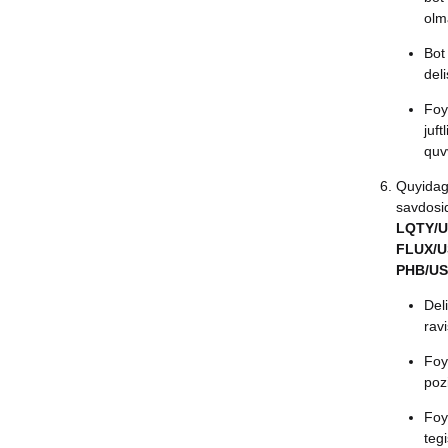
olm
Bot
deli
Foy
juft
quv
Quyidagi
savdosid
LQTY/U
FLUX/U
PHB/U
Del
ravi
Foy
poz
Foy
tegi