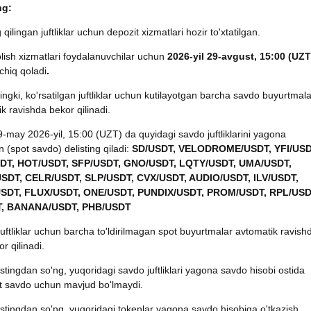
ng:
g qilingan juftliklar uchun depozit xizmatlari hozir to'xtatilgan.
lish xizmatlari foydalanuvchilar uchun
2026-yil 29-avgust, 15:00 (UZT
chiq qoladi
.
ingki, ko'rsatilgan juftliklar uchun kutilayotgan barcha savdo buyurtmala
k ravishda bekor qilinadi.
9-may 2026-yil, 15:00 (UZT) da quyidagi savdo juftliklarini yagona
 (spot savdo) delisting qiladi:
SD/USDT, VELODROME/USDT, YFI/USD
DT, HOT/USDT, SFP/USDT, GNO/USDT, LQTY/USDT, UMA/USDT,
SDT, CELR/USDT, SLP/USDT, CVX/USDT, AUDIO/USDT, ILV/USDT,
SDT, FLUX/USDT, ONE/USDT, PUNDIX/USDT, PROM/USDT, RPL/USD
T, BANANA/USDT, PHB/USDT
juftliklar uchun barcha to'ldirilmagan spot buyurtmalar avtomatik ravish
r qilinadi.
istingdan so'ng, yuqoridagi savdo juftliklari yagona savdo hisobi ostida
t savdo uchun mavjud bo'lmaydi.
istingdan so'ng, yuqoridagi tokenlar yagona savdo hisobiga o'tkazish