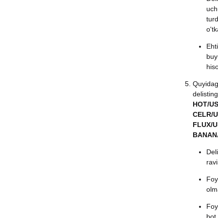
uch
tur
o'tk
Eht
buy
hiso
Quyidagi
delisting
HOT/US
CELR/U
FLUX/U
BANANA
Del
ravi
Foyd
olm
Foyd
bot