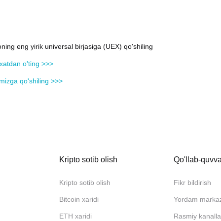
ning eng yirik universal birjasiga (UEX) qo'shiling
yxatdan o'ting >>>
mizga qo'shiling >>>
Kripto sotib olish
Qo'llab-quvva
Kripto sotib olish
Fikr bildirish
Bitcoin xaridi
Yordam marka
ETH xaridi
Rasmiy kanalla