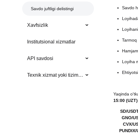
Savdo ha
Savdo juftligi delistingi
Loyihada
Xavfsizlik
Loyihani
Tarmoq y
Institutsional xizmatlar
Hamjamiy
API savdosi
Loyiha 
Ehtiyots
Texnik xizmat yoki tizim yangilanishlari
Yaqinda o'tk
15:00 (UZT)
SD/USDT
GNO/US
CVX/US
PUNDIX/