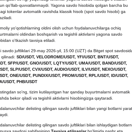
un qo'llab-quvvatlanmaydi. Yagona savdo hisobida qolgan barcha bu
dagi tokenlar avtomatik ravishda klassik hisob (spot savdo hisobi) ga
aziladi.
imoliy yo'qotishlarning oldini olish uchun foydalanuvchilarga ochiq
urtmalarni oldindan boshqarish va tegishli aktivlarni yagona savdo
bidan o'tkazish tavsiya etiladi.
 savdo juftliklari 29-may 2026-yil, 15:00 (UZT) da Bitget spot savdosid
 qilinadi:
SD/USDT, VELODROME/USDT, YFI/USDT, BNT/USDT,
DT, SFP/USDT, GNO/USDT, LQTY/USDT, UMA/USDT, BAND/USDT,
SDT, SLP/USDT, CVX/USDT, AUDIO/USDT, ILV/USDT, NEXO/USDT,
SDT, ONE/USDT, PUNDIX/USDT, PROM/USDT, RPL/USDT, ID/USDT,
/USDT, PHB/USDT
istingdan so'ng, tizim kutilayotgan har qanday buyurtmalarni avtomatik
shda bekor qiladi va tegishli aktivlarni hisobingizga qaytaradi.
alanuvchilar delisting qilingan savdo juftliklari bilan yangi botlarni yara
aydi.
alanuvchilar delisting qilingan savdo juftliklari bilan ishlaydigan botlarn
 nusxa savdosi sahifasining
Tavsiya etilganlar
bo'limida nashr eta