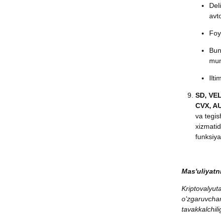
Del
avt
Foy
Bun
mu
Ilti
SD, VE
CVX, A
va tegis
xizmatid
funksiy
Mas'uliyatni
Kriptovalyut
o'zgaruvchan
tavakkalchili