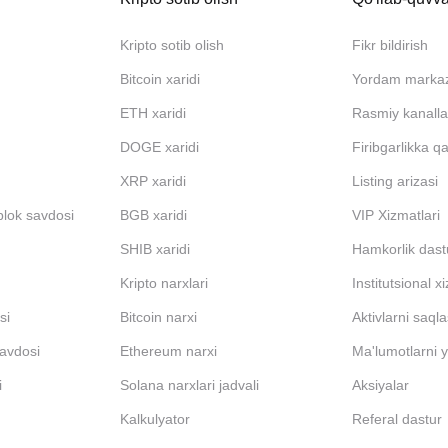
Kripto sotib olish
Fikr bildirish
Bitcoin xaridi
Yordam marka
ETH xaridi
Rasmiy kanalla
DOGE xaridi
Firibgarlikka q
XRP xaridi
Listing arizasi
blok savdosi
BGB xaridi
VIP Xizmatlari
SHIB xaridi
Hamkorlik dast
Kripto narxlari
Institutsional x
si
Bitcoin narxi
Aktivlarni saql
avdosi
Ethereum narxi
Ma'lumotlarni y
i
Solana narxlari jadvali
Aksiyalar
Kalkulyator
Referal dastur