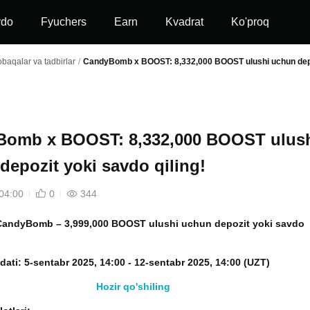
vdo
Fyuchers
Earn
Kvadrat
Ko'proq
baqalar va tadbirlar
/
CandyBomb x BOOST: 8,332,000 BOOST ulushi uchun depoz
omb x BOOST: 8,332,000 BOOST ulus
depozit yoki savdo qiling!
04:00
0
344
: CandyBomb –
3,999,000 BOOST
ulushi uchun depozit yoki savdo
dati:
5-sentabr 2025, 14:00 - 12-sentabr 2025, 14:00 (UZT)
Hozir qo'shiling