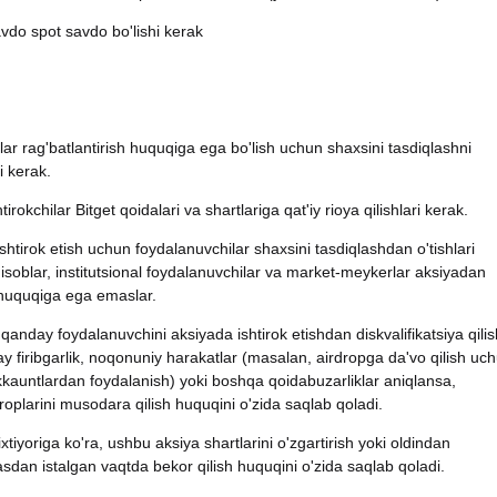
avdo spot savdo bo'lishi kerak
ilar rag'batlantirish huquqiga ega bo'lish uchun shaxsini tasdiqlashni
i kerak.
tirokchilar Bitget qoidalari va shartlariga qat'iy rioya qilishlari kerak.
shtirok etish uchun foydalanuvchilar shaxsini tasdiqlashdan o'tishlari
isoblar, institutsional foydalanuvchilar va market-meykerlar aksiyadan
 huquqiga ega emaslar.
 qanday foydalanuvchini aksiyada ishtirok etishdan diskvalifikatsiya qilis
y firibgarlik, noqonuniy harakatlar (masalan, airdropga da'vo qilish uc
kkauntlardan foydalanish) yoki boshqa qoidabuzarliklar aniqlansa,
droplarini musodara qilish huquqini o'zida saqlab qoladi.
 ixtiyoriga ko'ra, ushbu aksiya shartlarini o'zgartirish yoki oldindan
sdan istalgan vaqtda bekor qilish huquqini o'zida saqlab qoladi.