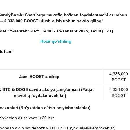
 CandyBomb: Shartlarga muvofiq bo'lgan foydalanuvchilar uchun
 —
4,333,000 BOOST
ulush olish uchun savdo qiling
!
dati:
5-sentabr 2025, 14:00 - 15-sentabr 2025, 14:00 (UZT)
Hozir qo'shiling
lotlari:
4,333,000
Jami BOOST airdropi
BOOST
, BTC & DOGE
savdo aksiya jamg'armasi (Faqat
4,333,000
muvofiq foydalanuvchilar)
BOOST
mezonlari (Ro'yxatdan o'tish bo'yicha talablar)
o'yxatdan o'tish vaqti ≤ 30 kun
savdodan oldin sof depozit ≥ 100 USDT (yoki ekvivalent tokenlar)