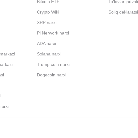
Bitcoin ETF
To'lovlar jadval
Crypto Wiki
Soliq deklarats
XRP narxi
Pi Nerwork narxi
ADA narxi
 markazi
Solana narxi
markazi
Trump coin narxi
si
Dogecoin narxi
i
arxi