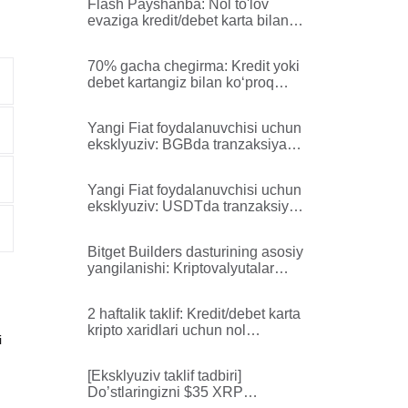
Flash Payshanba: Nol to'lov
evaziga kredit/debet karta bilan
kripto sotib oling
70% gacha chegirma: Kredit yoki
debet kartangiz bilan koʻproq
xarid qiling va ko'proq tejang!
Yangi Fiat foydalanuvchisi uchun
eksklyuziv: BGBda tranzaksiya
to'lovlari uchun 100%
chegirmalardan bahramand
Yangi Fiat foydalanuvchisi uchun
bo'ling!
eksklyuziv: USDTda tranzaksiya
to'lovlari uchun 100%
chegirmalardan bahramand
Bitget Builders dasturining asosiy
bo'ling!
yangilanishi: Kriptovalyutalar
bo'yicha fikr bildiruvchilarning
yangi avlodini shakllantirish
2 haftalik taklif: Kredit/debet karta
kripto xaridlari uchun nol
i
komissiya
[Eksklyuziv taklif tadbiri]
Do’stlaringizni $35 XRP