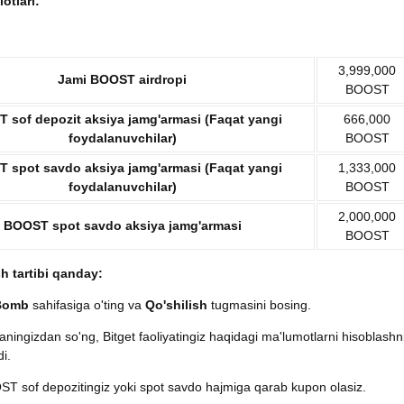
lotlari:
3,999,000
Jami
BOOST
airdropi
BOOST
T
sof depozit aksiya jamg'armasi (Faqat yangi
666,000
foydalanuvchilar)
BOOST
ST
spot savdo
aksiya jamg'armasi
(Faqat yangi
1,333,000
foydalanuvchilar)
BOOST
2,000,000
BOOST
spot savdo
aksiya jamg'armasi
BOOST
sh tartibi qanday:
Bomb
sahifasiga o'ting va
Qo'shilish
tugmasini bosing.
aningizdan so'ng, Bitget faoliyatingiz haqidagi ma'lumotlarni hisoblashn
i.
ST sof depozitingiz yoki spot savdo hajmiga qarab kupon olasiz.