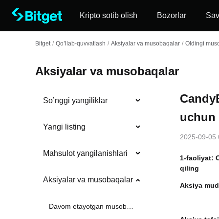
Kripto sotib olish
Bozorlar
Sa
Bitget
/
Qo’llab-quvvatlash
/
Aksiyalar va musobaqalar
/
Oldingi muso
Aksiyalar va musobaqalar
CandyB
So’nggi yangiliklar
uchun 
Yangi listing
2025-09-05 
Mahsulot yangilanishlari
1-faoliyat
qiling
Aksiyalar va musobaqalar
Aksiya mud
Davom etayotgan musobaqalar va tadbirlar