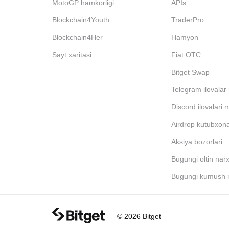
MotoGP hamkorligi
APIs
Blockchain4Youth
TraderPro
Blockchain4Her
Hamyon
Sayt xaritasi
Fiat OTC
Bitget Swap
Telegram ilovalar
Discord ilovalari 
Airdrop kutubxona
Aksiya bozorlari
Bugungi oltin narx
Bugungi kumush n
© 2026 Bitget