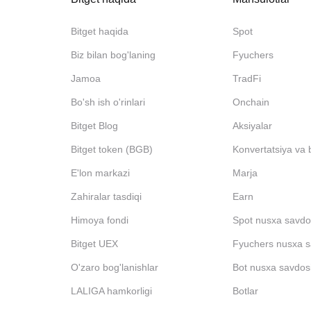
Bitget haqida
Spot
Biz bilan bog'laning
Fyuchers
Jamoa
TradFi
Bo'sh ish o'rinlari
Onchain
Bitget Blog
Aksiyalar
Bitget token (BGB)
Konvertatsiya va 
E'lon markazi
Marja
Zahiralar tasdiqi
Earn
Himoya fondi
Spot nusxa savdo
Bitget UEX
Fyuchers nusxa s
O'zaro bog'lanishlar
Bot nusxa savdos
LALIGA hamkorligi
Botlar