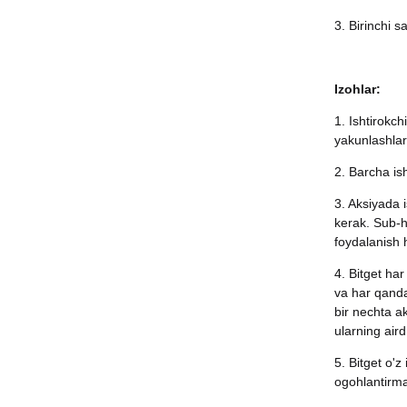
3. Birinchi s
Izohlar:
1. Ishtirokch
yakunlashlar
2. Barcha ish
3. Aksiyada i
kerak. Sub-h
foydalanish
4. Bitget har
va har qanda
bir nechta a
ularning air
5. Bitget o'z
ogohlantirma