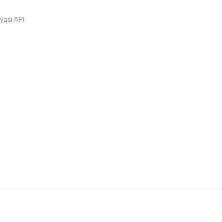
i
iyasi API