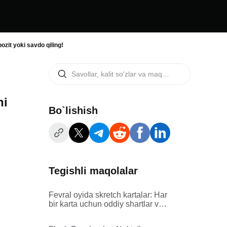
it yoki savdo qiling!
hi
Bo`lishish
Tegishli maqolalar
Fevral oyida skretch kartalar: Har
bir karta uchun oddiy shartlar va
kafolatlangan XAUT mukofotlari