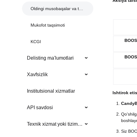
Aksiya tafsi
Oldingi musobaqalar va tadbirlar
Mukofot taqsimoti
BOOS
KCGI
BOO
Delisting ma'lumotlari
Xavfsizlik
Institutsional xizmatlar
Ishtirok eti
Candy
API savdosi
Qo'shilg
boshlayd
Texnik xizmat yoki tizim yangilanishlari
Siz BOO