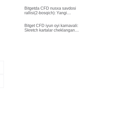
miqdorida yutuq olishga taklif
qiling！
Bitgetda CFD nusxa savdosi
rallisi(2-bosqich): Yangi
ko'paytirilgan aksiya jamg'armasi
va birinchi savdoda
Bitget CFD iyun oyi karnavali:
yo'qotishlardan himoya
Skretch kartalar cheklangan
vaqtga qaytdi—1000 USDTgacha
yutib oling