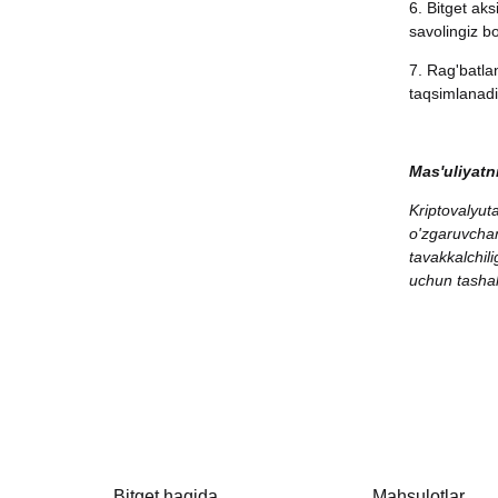
6. Bitget aks
savolingiz bo
7. Rag'batla
taqsimlanadi
Mas'uliyatni
Kriptovalyut
o'zgaruvchan
tavakkalchili
uchun tasha
Bitget haqida
Mahsulotlar