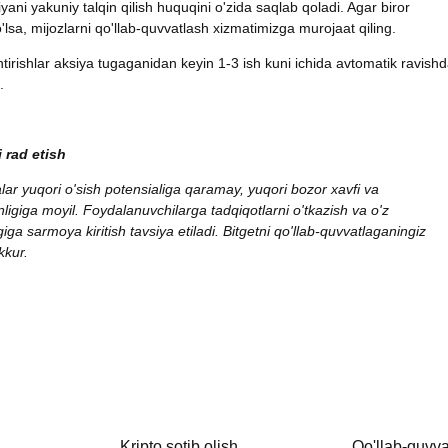
iyani yakuniy talqin qilish huquqini o'zida saqlab qoladi. Agar biror
'lsa, mijozlarni qo'llab-quvvatlash xizmatimizga murojaat qiling.
ntirishlar aksiya tugaganidan keyin 1-3 ish kuni ichida avtomatik ravish
.
 rad etish
alar yuqori o'sish potensialiga qaramay, yuqori bozor xavfi va
ligiga moyil. Foydalanuvchilarga tadqiqotlarni o'tkazish va o'z
giga sarmoya kiritish tavsiya etiladi. Bitgetni qo'llab-quvvatlaganingiz
kkur.
Kripto sotib olish
Qo'llab-quvva