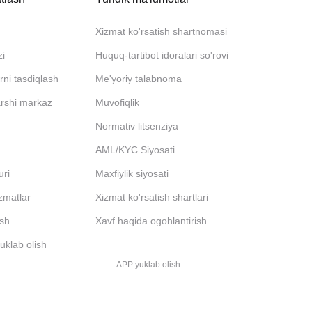
Xizmat ko'rsatish shartnomasi
zi
Huquq-tartibot idoralari so'rovi
rni tasdiqlash
Me'yoriy talabnoma
arshi markaz
Muvofiqlik
Normativ litsenziya
AML/KYC Siyosati
uri
Maxfiylik siyosati
izmatlar
Xizmat ko'rsatish shartlari
ash
Xavf haqida ogohlantirish
uklab olish
APP yuklab olish