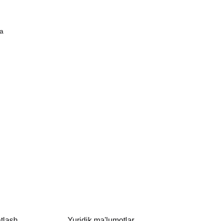
da
tlash
Yuridik ma'lumotlar