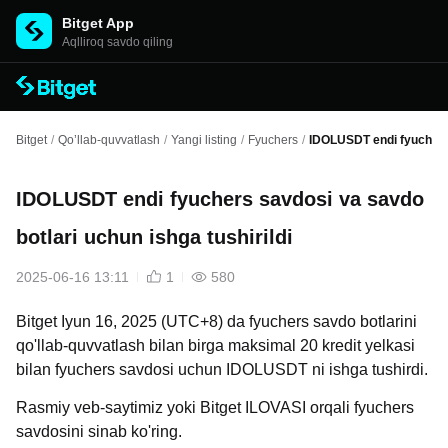
Bitget App
Aqlliroq savdo qiling
Bitget
/
Qo’llab-quvvatlash
/
Yangi listing
/
Fyuchers
/
IDOLUSDT endi fyuchers 
IDOLUSDT endi fyuchers savdosi va savdo
botlari uchun ishga tushirildi
2025-06-16 13:11
1
580
Bitget Iyun 16, 2025 (UTC+8) da fyuchers savdo botlarini
qo'llab-quvvatlash bilan birga maksimal 20 kredit yelkasi
bilan fyuchers savdosi uchun IDOLUSDT ni ishga tushirdi.
Rasmiy veb-saytimiz
yoki Bitget ILOVASI orqali fyuchers
savdosini sinab ko'ring.