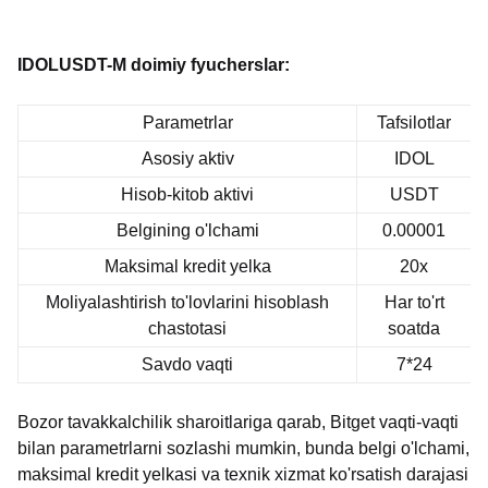
IDOLUSDT-M doimiy fyucherslar:
Parametrlar
Tafsilotlar
Asosiy aktiv
IDOL
Hisob-kitob aktivi
USDT
Belgining o'lchami
0.00001
Maksimal kredit yelka
20x
Moliyalashtirish to'lovlarini hisoblash
Har to'rt
chastotasi
soatda
Savdo vaqti
7*24
Bozor tavakkalchilik sharoitlariga qarab, Bitget vaqti-vaqti
bilan parametrlarni sozlashi mumkin, bunda belgi o'lchami,
maksimal kredit yelkasi va texnik xizmat ko'rsatish darajasi