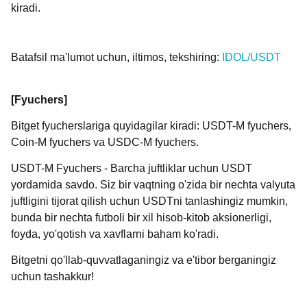
kiradi.
Batafsil ma'lumot uchun, iltimos, tekshiring:
IDOL/USDT
[Fyuchers]
Bitget fyucherslariga quyidagilar kiradi: USDT-M fyuchers,
Coin-M fyuchers va USDC-M fyuchers.
USDT-M Fyuchers - Barcha juftliklar uchun USDT
yordamida savdo. Siz bir vaqtning o'zida bir nechta valyuta
juftligini tijorat qilish uchun USDTni tanlashingiz mumkin,
bunda bir nechta futboli bir xil hisob-kitob aksionerligi,
foyda, yo'qotish va xavflarni baham ko'radi.
Bitgetni qo'llab-quvvatlaganingiz va e'tibor berganingiz
uchun tashakkur!